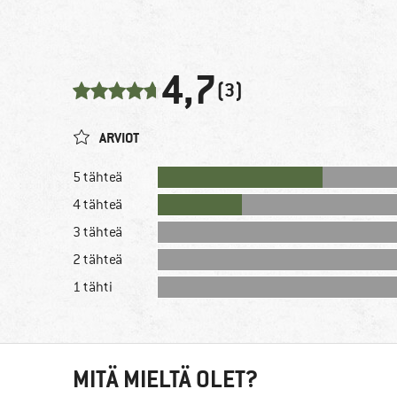
4,7
(3)
ARVIOT
5 tähteä
4 tähteä
3 tähteä
2 tähteä
1 tähti
MITÄ MIELTÄ OLET?