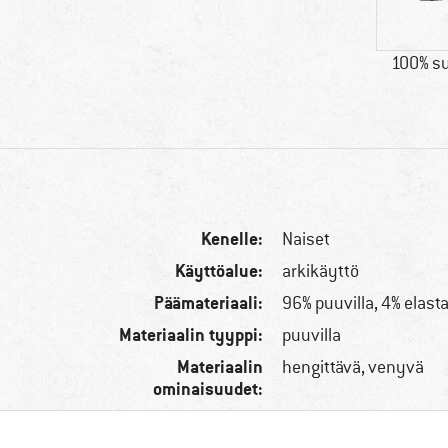
100% su
Kenelle:
Naiset
Käyttöalue:
arkikäyttö
Päämateriaali:
96% puuvilla, 4% elast
Materiaalin tyyppi:
puuvilla
Materiaalin
hengittävä, venyvä
ominaisuudet: