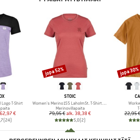
jopa 52%
jopa 30%
Alennus
Alennus
I
MERKKI
ME
OX
STOIC
CA
Tuote
Tuote
Logo T-Shirt
Women's Merino155 LaholmSt. T-Shirt Daisy Flower
Workw
mä
Tuoteryhmä
T
apaita
Merinovillapaita
T
nta
ennettu hinta
Hinta
Alennettu hinta
62,97 €
79,95 €
alk.
38,38 €
22,95 
,7
(
24
)
5,0
(
2
)