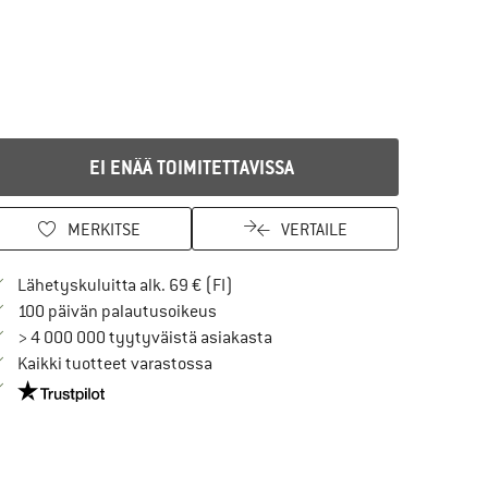
EI ENÄÄ TOIMITETTAVISSA
MERKITSE
VERTAILE
Löydä toimitustiedot täältä! Avaut
Lähetyskuluitta alk. 69 € (FI)
Siirry palautusoikeuteen täältä Avau
100 päivän palautusoikeus
> 4 000 000 tyytyväistä asiakasta
Kaikki tuotteet varastossa
Meillä on Trustpilot -sertifiointi - lue lisää tästä!