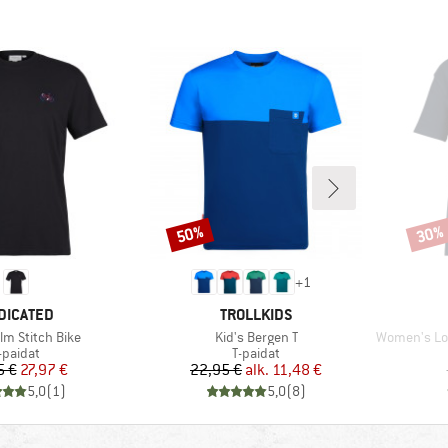
50%
30%
Alennus
Alenn
+
1
RKKI
MERKKI
DICATED
TROLLKIDS
Tuote
Tuote
lm Stitch Bike
Kid's Bergen T
Women's Loose F
uoteryhmä
Tuoteryhmä
-paidat
T-paidat
Hinta
Alennettu hinta
Hinta
Alennettu hinta
5 €
27,97 €
22,95 €
alk.
11,48 €
5,0
(
1
)
5,0
(
8
)