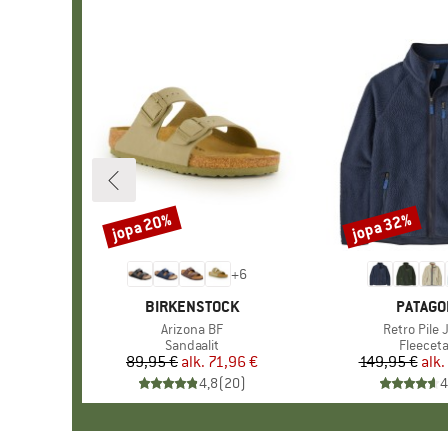
jopa 20%
jopa 32%
Alennus
Alennus
+
6
MERKKI
BIRKENSTOCK
MERKKI
PATAGO
Tuote
Arizona BF
Tuote
Retro Pile 
Tuoteryhmä
Sandaalit
Tuoter
Fleeceta
89,95 €
alk.
Hinta
Alennettu hinta
71,96 €
149,95 €
alk.
Hi
Al
4,8
(
20
)
4