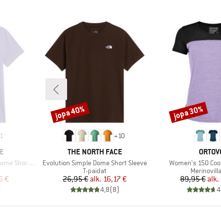
jopa 40%
jopa 30%
Alennus
Alennus
1
+
10
MERKKI
MERKK
E
THE NORTH FACE
ORTOV
Tuote
Tuote
hort Sleeve
Evolution Simple Dome Short Sleeve
Women's 150 Cool 
Tuoteryhmä
Tuoteryh
T-paidat
Merinovill
tu hinta
Hinta
Alennettu hinta
Hi
Al
6 €
26,95 €
alk.
16,17 €
89,95 €
alk.
)
4,8
(
8
)
4