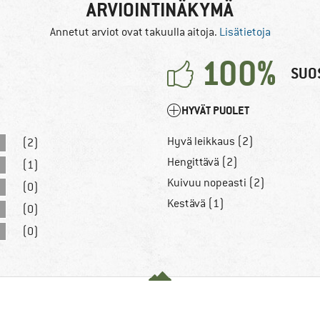
ARVIOINTINÄKYMÄ
Annetut arviot ovat takuulla aitoja.
Lisätietoja
100%
SUOS
HYVÄT PUOLET
Hyvä leikkaus (2)
(2)
Hengittävä (2)
(1)
Kuivuu nopeasti (2)
(0)
Kestävä (1)
(0)
(0)