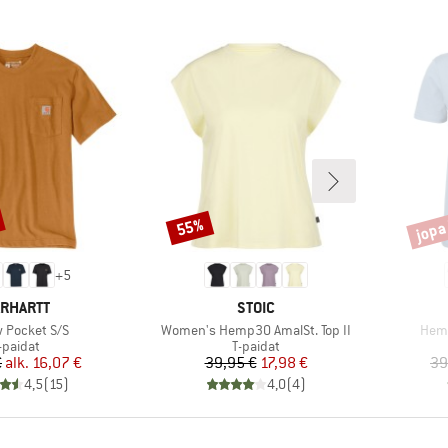
jopa
55%
Alennus
Alenn
+
5
RKKI
MERKKI
RHARTT
STOIC
Tuote
Tuot
 Pocket S/S
Women's Hemp30 AmalSt. Top II
Hemp
uoteryhmä
Tuoteryhmä
-paidat
T-paidat
Hinta
Alennettu hinta
Hinta
Alennettu hinta
€
alk.
16,07 €
39,95 €
17,98 €
39
4,5
(
15
)
4,0
(
4
)