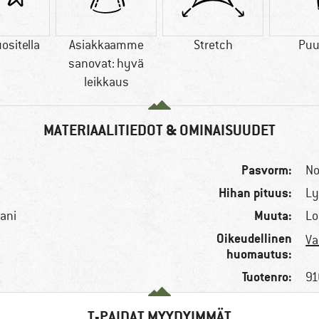
ositella
Asiakkaamme
Stretch
Puu
sanovat: hyvä
leikkaus
MATERIAALITIEDOT & OMINAISUUDET
Pasvorm:
No
Hihan pituus:
Ly
Muuta:
aani
Lo
Oikeudellinen
Va
huomautus:
Tuotenro:
91
T-PAIDAT MYYDYIMMÄT