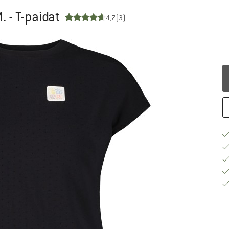
- T-paidat
4,7
(3)