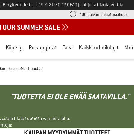
Soita meille
y Bergfreundelta
|
+49 7121/70 12 0
FAQ ja ohjeita
Tilauksen tila
ä maksutiedot täältä! Avautuu tietokentässä
Sii
100 päivän palautusoikeus
Kiipeily
Polkupyörät
Talvi
Kaikki urheilulajit
Mer
emskresseM. - T-paidat
"TUOTETTA EI OLE ENÄÄ SAATAVILLA."
i/aio tilata tuotetta valmistajalta.
ehtoja:
KAUPAN MYYDYIMMÄT TUOTTEET