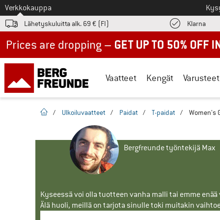
Tästä siirtyäksesi
Verkkokauppa
Kys
Löyd
Lähetyskuluitta alk. 69 € (FI)
Klarna
Up to 50% off now in our summer sale
Vaatteet
Kengät
Varusteet
Kotisivu
/
Ulkoiluvaatteet
/
Paidat
/
T-paidat
/
Women's G
Bergfreunde työntekijä Max
Kyseessä voi olla tuotteen vanha malli tai emme enää vo
Älä huoli, meillä on tarjota sinulle toki muitakin vaihto