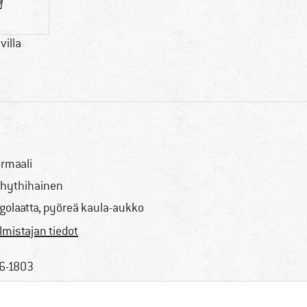
villa
rmaali
hythihainen
golaatta, pyöreä kaula-aukko
lmistajan tiedot
6-1803