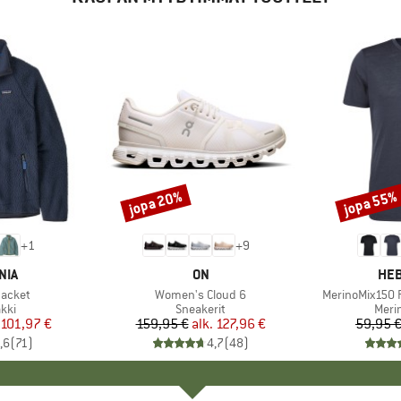
jopa 20%
jopa 55%
Alennus
Alennus
+
1
+
9
NIA
MERKKI
ON
MER
HEB
Jacket
Tuote
Women's Cloud 6
Tuote
MerinoMix150 P
yhmä
kki
Tuoteryhmä
Sneakerit
Tuot
Merin
nta
ennettu hinta
101,97 €
159,95 €
alk.
Hinta
Alennettu hinta
127,96 €
59,95 
,6
(
71
)
4,7
(
48
)