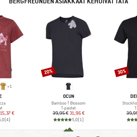
BERGFREUNDEN ASIAKKAAT KEHUIVAT TÄTÄ
20%
30%
Alennus
Alennus
+
1
KI
MERKKI
ME
E
OCUN
DE
Tuote
Tuote
zza
Bamboo T Blossom
Stockho
ryhmä
Tuoteryhmä
T
at
T-paidat
T
nta
ennettu hinta
Hinta
Alennettu hinta
15,37 €
39,95 €
31,96 €
39,9
5,0
(
4
)
5,0
(
1
)