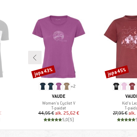
jopa 43%
jopa 45%
Alennus
Alennus
+
2
MERKKI
MERK
VAUDE
VAUD
Tuote
Tuote
Women's Cyclist V
Kid's Le
Tuoteryhmä
Tuote
T-paidat
T-paid
tu hinta
Hinta
Alennettu hinta
Hi
Al
€
44,95 €
alk.
25,62 €
27,95 €
alk.
)
5,0
(
5
)