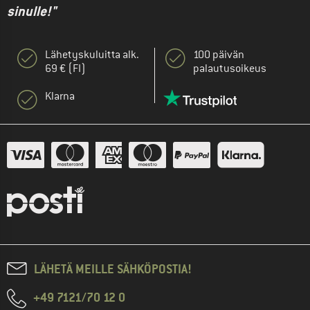
sinulle!"
Lähetyskuluitta alk.
100 päivän
69 € (FI)
palautusoikeus
Klarna
LÄHETÄ MEILLE SÄHKÖPOSTIA!
+49 7121/70 12 0