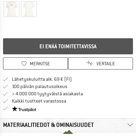
EI ENÄÄ TOIMITETTAVISSA
MERKITSE
VERTAILE
Löydä toimitustiedot täältä! A
Lähetyskuluitta alk. 69 € (FI)
Siirry palautusoikeuteen täältä A
100 päivän palautusoikeus
> 4 000 000 tyytyväistä asiakasta
Kaikki tuotteet varastossa
Meillä on Trustpilot -sertifiointi - lue lisää tästä!
MATERIAALITIEDOT & OMINAISUUDET