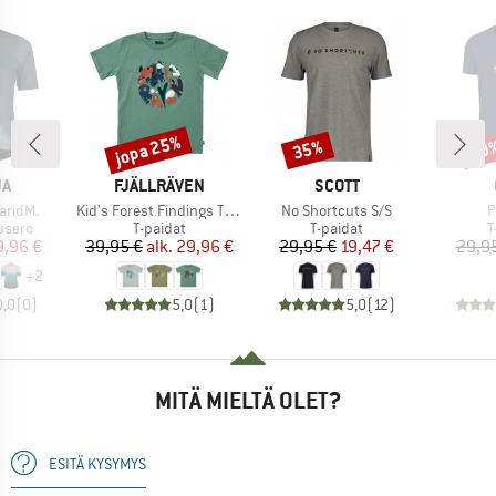
jopa 25%
35%
20
Alennus
Alennus
Alen
I
MERKKI
MERKKI
JA
FJÄLLRÄVEN
SCOTT
Tuote
Tuote
T
aridM.
Kid's Forest Findings T-Shirt
No Shortcuts S/S
P
mä
Tuoteryhmä
Tuoteryhmä
T
usero
T-paidat
T-paidat
T
nta
ennettu hinta
Hinta
Alennettu hinta
Hinta
Alennettu hinta
9,96 €
39,95 €
alk.
29,96 €
29,95 €
19,47 €
29,9
+
2
0,0
(
0
)
5,0
(
1
)
5,0
(
12
)
MITÄ MIELTÄ OLET?
ESITÄ KYSYMYS