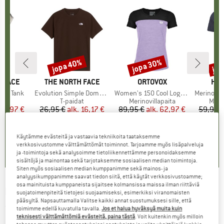
%
jopa 40%
jopa 30%
jop
Alennus
Alennus
Alen
 FACE
MERKKI
THE NORTH FACE
MERKKI
ORTOVOX
MER
HEB
ken Tank
Tuote
Evolution Simple Dome Short Sleeve
Tuote
Women's 150 Cool Logo T-Shirt
Tuote
MerinoMix150 Pi
ryhmä
at
Tuoteryhmä
T-paidat
Tuoteryhmä
Merinovillapaita
Tuot
Merin
nta
ennettu hinta
27,97 €
26,95 €
alk.
Hinta
Alennettu hinta
16,17 €
89,95 €
alk.
Hinta
Alennettu hinta
62,97 €
59,95 
+
10
,9
(
25
)
4,8
(
8
)
4,7
(
24
)
Käytämme evästeitä ja vastaavia tekniikoita taataksemme
verkkosivustomme välttämättömät toiminnot. Tarjoamme myös lisäpalveluja
ja -toimintoja sekä analysoimme tietoliikennettämme personoidaksemme
sisältöjä ja mainontaa sekä tarjotaksemme sosiaalisen median toimintoja.
Siten myös sosiaalisen median kumppanimme sekä mainos- ja
analyysikumppanimme saavat tiedon siitä, että käytät verkkosivustoamme;
osa mainituista kumppaneista sijaitsee kolmansissa maissa ilman riittäviä
MALOJA
-
Women's ChapieuxM. - T-paidat
suojatoimenpiteitä tietojesi suojaamiseksi, esimerkiksi viranomaisten
pääsyltä. Napsauttamalla Valitse kaikki annat suostumuksesi sille, että
(0)
toimimme edellä kuvatulla tavalla.
Jos et halua hyväksyä muita kuin
teknisesti välttämättömiä evästeitä, paina tästä
. Voit kuitenkin myös milloin