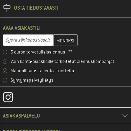
OSTA TIEDOSTAVASTI
AVAA ASIAKASTILI
Anna sähköpostiosoitteesi ja luo seuraavassa vaiheessa asiakast
Sähköpostiosoite
5 euron tervetuliaisalennus **
Vain kanta-asiakkaille tarkoitetut alennuskampanjat
Mahdollisuus tallentaa tuotteita
Syntymäpäiväyllätys
ASIAKASPALVELU