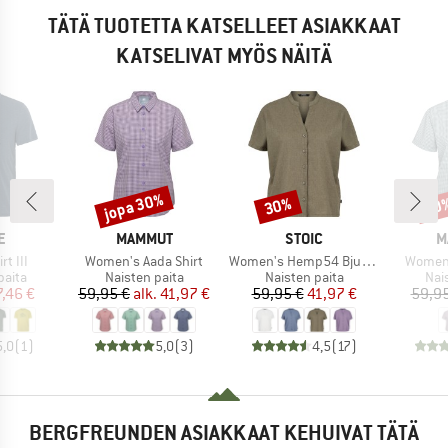
TÄTÄ TUOTETTA KATSELLEET ASIAKKAAT
KATSELIVAT MYÖS NÄITÄ
jopa 30%
30%
40
Alennus
Alennus
Alen
KI
MERKKI
MERKKI
M
E
MAMMUT
STOIC
M
Tuote
Tuote
Tuote
rt III
Women's Aada Shirt
Women's Hemp54 BjurholmSt. S/S Blouse
Women'
mä
Tuoteryhmä
Tuoteryhmä
Tuo
paita
Naisten paita
Naisten paita
Nai
nta
ennettu hinta
Hinta
Alennettu hinta
Hinta
Alennettu hinta
7,46 €
59,95 €
alk.
41,97 €
59,95 €
41,97 €
59,95
5,0
(
1
)
5,0
(
3
)
4,5
(
17
)
BERGFREUNDEN ASIAKKAAT KEHUIVAT TÄTÄ