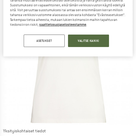
tahansa muuttaa evästeasetuksiasi asetuksista ja valita yksittäisiä luokkia.
Suostumuksesi on vapaaehtoinen, eikä tämän verkkosivuston käyttö edellytä
sitä. Voit peruuttaa suostumuksesi tai antaa sen ensimmäisen kerran milloin
tahansa verkkosivustomme alaosassa olevasta kohdasta ”Evästeasetukset”.
Tarkempaa tietoa aiheesta, mukaan lukien kolmansiin maihin tapahtuvan
tiedonsiirron riskit,
saattietosuojaselosteestamme
.
ASETUKSET
VALITSE KAIKKI
Yksityiskohtaiset tiedot