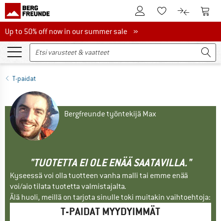
Tästä asiakastilille
Tästä
Tästä toivelistalle
Tästä tuott
Up to 50% off now in our summer sale
Up to 50% off now in our summer sale »
T-paidat
Bergfreunde työntekijä Max
"TUOTETTA EI OLE ENÄÄ SAATAVILLA."
Kyseessä voi olla tuotteen vanha malli tai emme enää
voi/aio tilata tuotetta valmistajalta.
Älä huoli, meillä on tarjota sinulle toki muitakin vaihtoehtoja:
T-PAIDAT MYYDYIMMÄT