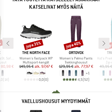
KATSELIVAT MYÖS NÄITÄ
%
jopa 35%
jopa 40%
jop
Alennus
Alennus
Alen
KI
MERKKI
MERKKI
ME
C
THE NORTH FACE
ORTOVOX
TR
Tuote
Tuote
Tuote
Off Pants Light
Women's Fastpack WP
Women's Pelmo Pants
Kid's Preikestole
mä
Tuoteryhmä
Tuoteryhmä
Tuo
ousut
Multisport-kengät
Trekkinghousut
Zip-
nta
ennettu hinta
Hinta
Alennettu hinta
Hinta
Alennettu hinta
80,98 €
149,95 €
alk.
97,47 €
129,95 €
alk.
77,97 €
49,95 
+
1
,0
(
14
)
0,0
(
0
)
4,5
(
52
)
VAELLUSHOUSUT MYYDYIMMÄT