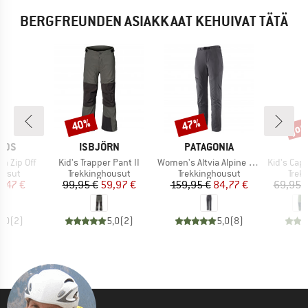
BERGFREUNDEN ASIAKKAAT KEHUIVAT TÄTÄ
jop
40%
47%
Alennus
Alennus
Alen
MERKKI
MERKKI
IDS
ISBJÖRN
PATAGONIA
Tuote
Tuote
Tuote
th Zip Off
Kid's Trapper Pant II
Women's Altvia Alpine Pants
Kid's Capre
mä
Tuoteryhmä
Tuoteryhmä
Tuot
ousut
Trekkinghousut
Trekkinghousut
Trek
nta
ennettu hinta
Hinta
Alennettu hinta
Hinta
Alennettu hinta
2,47 €
99,95 €
59,97 €
159,95 €
84,77 €
69,95 
5,0
(
2
)
5,0
(
2
)
5,0
(
8
)