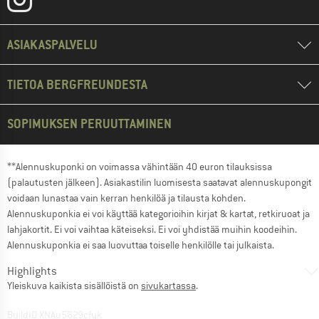
ASIAKASPALVELU
TIETOA BERGFREUNDESTA
SOPIMUKSEN PERUUTTAMINEN
**Alennuskuponki on voimassa vähintään 40 euron tilauksissa
(palautusten jälkeen). Asiakastilin luomisesta saatavat alennuskupongit
voidaan lunastaa vain kerran henkilöä ja tilausta kohden.
Alennuskuponkia ei voi käyttää kategorioihin kirjat & kartat, retkiruoat ja
lahjakortit. Ei voi vaihtaa käteiseksi. Ei voi yhdistää muihin koodeihin.
Alennuskuponkia ei saa luovuttaa toiselle henkilölle tai julkaista.
Highlights
Yleiskuva kaikista sisällöistä on
sivukartassa
.
BuildID XNAu5629cfyk