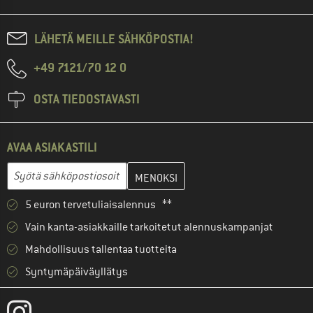
LÄHETÄ MEILLE SÄHKÖPOSTIA!
+49 7121/70 12 0
OSTA TIEDOSTAVASTI
AVAA ASIAKASTILI
Anna sähköpostiosoitteesi ja luo seuraavassa vaiheessa asiakast
Sähköpostiosoite
5 euron tervetuliaisalennus **
Vain kanta-asiakkaille tarkoitetut alennuskampanjat
Mahdollisuus tallentaa tuotteita
Syntymäpäiväyllätys