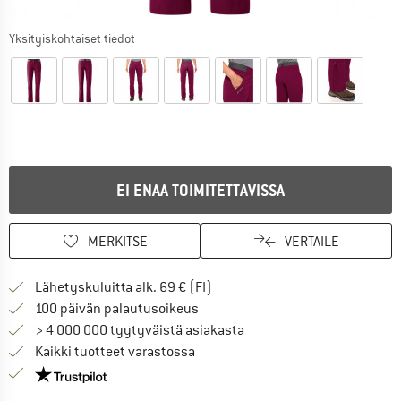
Yksityiskohtaiset tiedot
EI ENÄÄ TOIMITETTAVISSA
MERKITSE
VERTAILE
Löydä toimitustiedot täältä! A
Lähetyskuluitta alk. 69 € (FI)
Siirry palautusoikeuteen täältä A
100 päivän palautusoikeus
> 4 000 000 tyytyväistä asiakasta
Kaikki tuotteet varastossa
Meillä on Trustpilot -sertifiointi - lue lisää tästä!