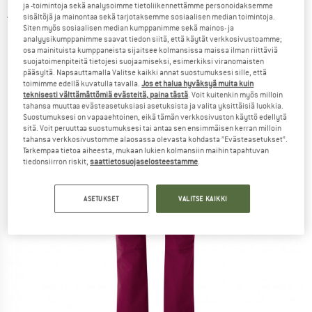
ja -toimintoja sekä analysoimme tietoliikennettämme personoidaksemme
sisältöjä ja mainontaa sekä tarjotaksemme sosiaalisen median toimintoja.
3,0
(1)
Siten myös sosiaalisen median kumppanimme sekä mainos- ja
analyysikumppanimme saavat tiedon siitä, että käytät verkkosivustoamme;
osa mainituista kumppaneista sijaitsee kolmansissa maissa ilman riittäviä
suojatoimenpiteitä tietojesi suojaamiseksi, esimerkiksi viranomaisten
pääsyltä. Napsauttamalla Valitse kaikki annat suostumuksesi sille, että
toimimme edellä kuvatulla tavalla.
Jos et halua hyväksyä muita kuin
teknisesti välttämättömiä evästeitä, paina tästä
. Voit kuitenkin myös milloin
tahansa muuttaa evästeasetuksiasi asetuksista ja valita yksittäisiä luokkia.
Suostumuksesi on vapaaehtoinen, eikä tämän verkkosivuston käyttö edellytä
sitä. Voit peruuttaa suostumuksesi tai antaa sen ensimmäisen kerran milloin
tahansa verkkosivustomme alaosassa olevasta kohdasta ”Evästeasetukset”.
Tarkempaa tietoa aiheesta, mukaan lukien kolmansiin maihin tapahtuvan
tiedonsiirron riskit,
saattietosuojaselosteestamme
.
ASETUKSET
VALITSE KAIKKI