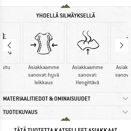
YHDELLÄ SILMÄYKSELLÄ
kuitu
Asiakkaamme
Asiakkaamme
Asiak
sanovat: hyvä
sanovat:
sanova
leikkaus
Hengittävä
MATERIAALITIEDOT & OMINAISUUDET
TUOTEKUVAUS
TÄTÄ TUOTETTA KATSELLEET ASIAKKAAT