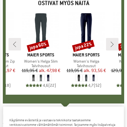
OSTIVAT MYÖS NÄITÄ
%
jopa 60%
jopa 22%
22
Alennus
Alennus
Alen
ORTS
MERKKI
MAIER SPORTS
MERKKI
MAIER SPORTS
MER
MAIE
 Slim Zip
Tuote
Women's Helga Slim
Tuote
Women's Helga
Tuot
Wome
mä
ousut
Tuoteryhmä
Talvihousut
Tuoteryhmä
Talvihousut
Tu
Ta
nta
ennettu hinta
83,97 €
119,95 €
alk.
Hinta
Alennettu hinta
47,98 €
119,95 €
alk.
Hinta
Alennettu hinta
93,56 €
129,95 
,2
(
18
)
4,6
(
22
)
4,7
(
52
)
MAIER SPORTS
-
Women's Norit 2.0 -
Käytämme evästeitä ja vastaavia tekniikoita taataksemme
Trekkinghousut
verkkosivustomme välttämättömät toiminnot. Tarjoamme myös lisäpalveluja