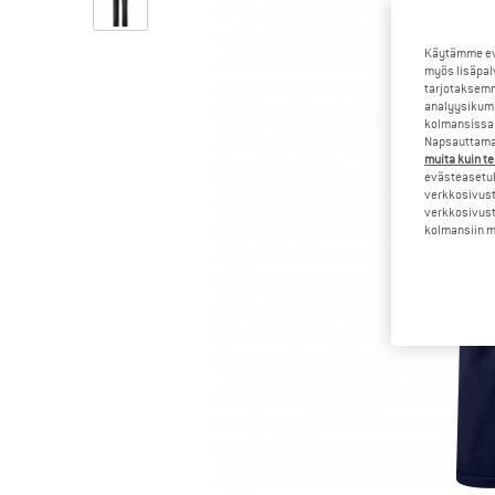
Käytämme evä
myös lisäpal
tarjotaksemm
analyysikump
kolmansissa 
Napsauttamal
muita kuin te
evästeasetuk
verkkosivust
verkkosivust
kolmansiin ma