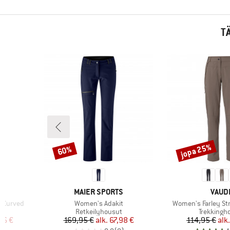
T
jopa 25%
60%
Alennus
Alennus
MERKKI
MERK
MAIER SPORTS
VAUD
Tuote
Tuote
s Curved
Women's Adakit
Women's Farley Str
Tuoteryhmä
Tuoteryh
Retkeilyhousut
Trekkingh
tu hinta
Hinta
Alennettu hinta
Hi
Al
96 €
169,95 €
alk.
67,98 €
114,95 €
alk.