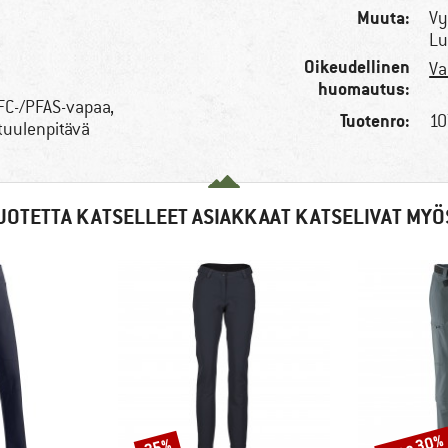
Muuta:
Vy
Lu
Oikeudellinen
Va
huomautus:
PFC-/PFAS-vapaa,
Tuotenro:
10
tuulenpitävä
UOTETTA KATSELLEET ASIAKKAAT KATSELIVAT MYÖ
jopa 30%
35%
Alennus
Alennus