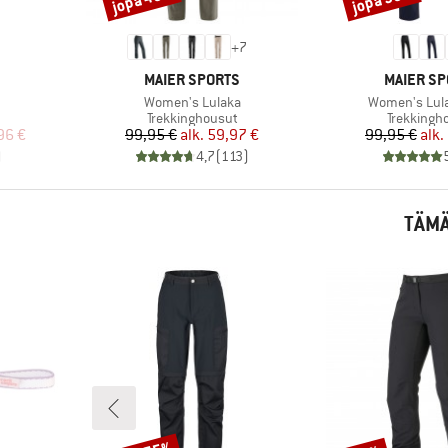
+
7
MERKKI
MERKKI
MAIER SPORTS
MAIER SP
Tuote
Tuote
Women's Lulaka
Women's Lul
Tuoteryhmä
Tuoteryh
Trekkinghousut
Trekkingh
tu hinta
Hinta
Alennettu hinta
Hi
Al
96 €
99,95 €
alk.
59,97 €
99,95 €
alk.
)
4,7
(
113
)
TÄMÄ