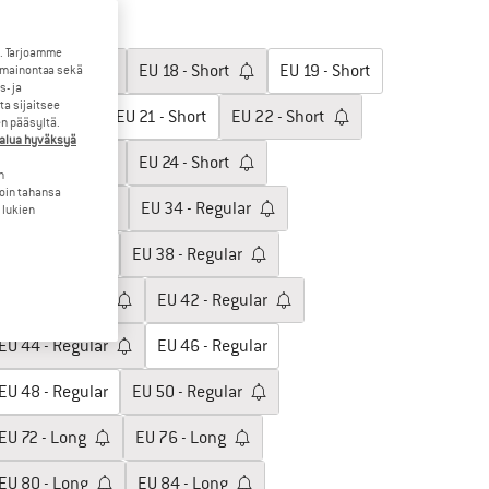
60%
litse koko:
. Tarjoamme
EU
17 - Short
EU
18 - Short
EU
19 - Short
 mainontaa sekä
- ja
a sijaitsee
EU
20 - Short
EU
21 - Short
EU
22 - Short
en pääsyltä.
halua hyväksyä
EU
23 - Short
EU
24 - Short
n
loin tahansa
EU
25 - Short
EU
34 - Regular
 lukien
EU
36 - Regular
EU
38 - Regular
EU
40 - Regular
EU
42 - Regular
EU
44 - Regular
EU
46 - Regular
EU
48 - Regular
EU
50 - Regular
EU
72 - Long
EU
76 - Long
EU
80 - Long
EU
84 - Long