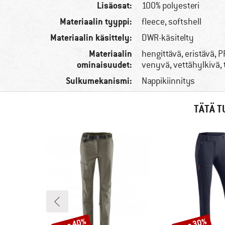
Lisäosat:
100% polyesteri
Materiaalin tyyppi:
fleece, softshell
Materiaalin käsittely:
DWR-käsitelty
Materiaalin
hengittävä, eristävä, 
ominaisuudet:
venyvä, vettähylkivä, 
Sulkumekanismi:
Nappikiinnitys
TÄTÄ T
jopa 40%
jopa 30%
Alennus
Alennus