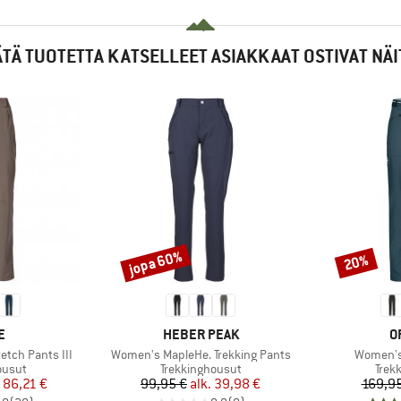
ÄTÄ TUOTETTA KATSELLEET ASIAKKAAT OSTIVAT NÄI
jopa 60%
20%
Alennus
Alennus
KI
MERKKI
M
E
HEBER PEAK
O
Tuote
Tuote
etch Pants III
Women's MapleHe. Trekking Pants
Women's
mä
Tuoteryhmä
Tuot
ousut
Trekkinghousut
Trek
nta
ennettu hinta
Hinta
Alennettu hinta
86,21 €
99,95 €
alk.
39,98 €
169,95