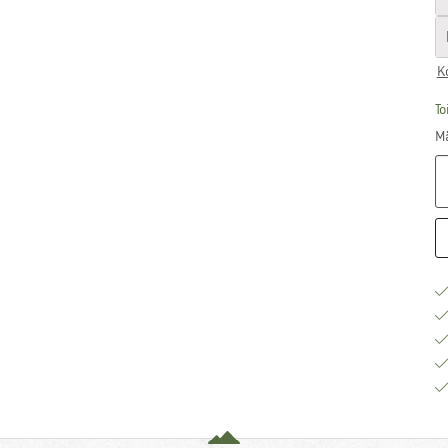
K
To
Mä