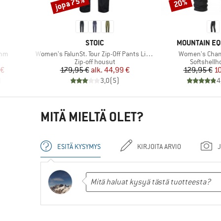
jopa 75%
20%
Alennus
Alennus
MERKKI
MERKKI
STOIC
MOUNTAIN E
Tuote
Tuote
3mm
Women's FalunSt. Tour Zip-Off Pants Light
Women's Cham
Tuoteryhmä
Tuoteryhm
Zip-off housut
Softshellh
tu hinta
Hinta
Alennettu hinta
Hi
Al
 €
179,95 €
alk.
44,99 €
129,95 €
1
)
3,0
(
5
)
4
MITÄ MIELTÄ OLET?
ESITÄ KYSYMYS
KIRJOITA ARVIO
J