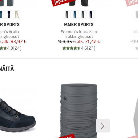
KKI
MERKKI
R SPORTS
MAIER SPORTS
e
Tuote
Tu
n's Arolla
Women's Inara Slim
Wo
eryhmä
Tuoteryhmä
kinghousut
Trekkinghousut
Hinta
Alennettu hinta
Hinta
Alennettu hinta
€
alk.
83,97 €
109,95 €
alk.
71,47 €
249
4,8
(
24
)
4,6
(
27
)
NÄITÄ