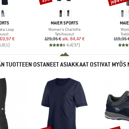
MERKKI
MER
ORTS
MAIER SPORTS
MAIE
Tuote
Tuot
aka Loop
Women's Charlotte
Wome
mä
Tuoteryhmä
Tuot
ousut
Talvihousut
Trek
nta
ennettu hinta
Hinta
Alennettu hinta
69,97 €
129,95 €
alk.
84,47 €
119,95 
5,0
(
1
)
4,4
(
37
)
N TUOTTEEN OSTANEET ASIAKKAAT OSTIVAT MYÖS 