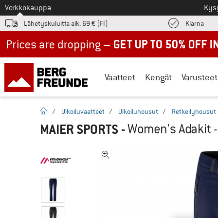
Tästä siirtyäksesi
Verkkokauppa
Kys
Löyd
Lähetyskuluitta alk. 69 € (FI)
Klarna
Up to 50% off now in our summer sale
Vaatteet
Kengät
Varusteet
Kotisivu
/
Ulkoiluvaatteet
/
Ulkoiluhousut
/
Retkeilyhousut
MAIER SPORTS
-
Women's Adakit -