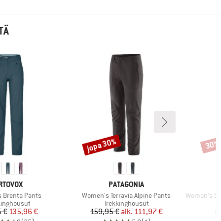
TÄ
jopa 30%
30%
Alennus
Alenn
ERKKI
MERKKI
M
RTOVOX
PATAGONIA
Tuote
Tuote
 Brenta Pants
Women's Terravia Alpine Pants
Women's Summ
eryhmä
Tuoteryhmä
kinghousut
Trekkinghousut
Hinta
Alennettu hinta
Hinta
Alennettu hinta
 €
135,96 €
159,95 €
alk.
111,97 €
2