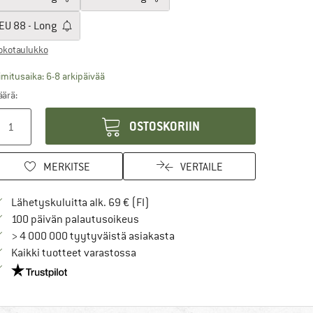
EU
88 - Long
okotaulukko
Linkki avautuu tietokentässä ja sisältää suurikoko
imitusaika: 6-8 arkipäivää
ärä:
OSTOSKORIIN
MERKITSE
VERTAILE
Löydä toimitustiedot täältä! Avaut
Lähetyskuluitta alk. 69 € (FI)
Siirry palautusoikeuteen täältä Avau
100 päivän palautusoikeus
> 4 000 000 tyytyväistä asiakasta
Kaikki tuotteet varastossa
Meillä on Trustpilot -sertifiointi - lue lisää tästä!