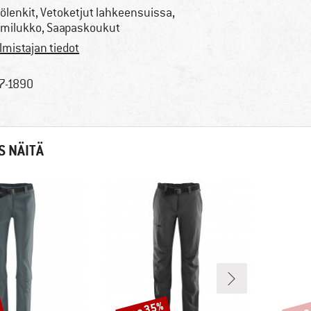
ölenkit, Vetoketjut lahkeensuissa,
milukko, Saapaskoukut
lmistajan tiedot
7-1890
S NÄITÄ
jopa 35%
jopa
Alennus
Alenn