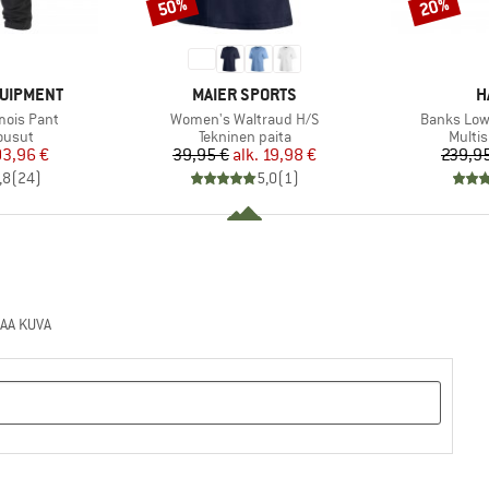
50%
20%
Alennus
Alennus
MERKKI
M
QUIPMENT
MAIER SPORTS
H
Tuote
Tuote
ois Pant
Women's Waltraud H/S
Banks Low
ä
Tuoteryhmä
Tuote
ousut
Tekninen paita
Multi
nta
ennettu hinta
Hinta
Alennettu hinta
03,96 €
39,95 €
alk.
19,98 €
239,9
,8
(
24
)
5,0
(
1
)
AA KUVA