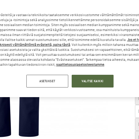
Va
steitä ja vastaavia tekniikoita taataksemme verkkosivustomme välttämättömät toiminnot
veluja ja -toimintoja sekä analysoimme tietoliikennettämme personoidaksemme sisältöjä ja
e sosiaalisen median toimintoja. Siten myös sosiaalisen median kumppanimme sekä mainos
panimme saavat tiedon siitä, että käytät verkkosivustoamme; osa mainituista kumppaneist
maissa ilman riittäviä suojatoimenpiteitä tietojesi suojaamiseksi, esimerkiksi viranomaist
la Valitse kaikki annat suostumuksesi sille, että toimimme edellä kuvatulla tavalla.
Jos et 
knisesti välttämättömiä evästeitä, paina tästä
. Voit kuitenkin myös milloin tahansa muuttaa
siasi asetuksista ja valita yksittäisiä luokkia. Suostumuksesi on vapaaehtoinen, eikä tämä
on käyttö edellytä sitä. Voit peruuttaa suostumuksesi tai antaa sen ensimmäisen kerran mil
omme alaosassa olevasta kohdasta ”Evästeasetukset”. Tarkempaa tietoa aiheesta, mukaan
ihin tapahtuvan tiedonsiirron riskit,
saattietosuojaselosteestamme
.
ASETUKSET
VALITSE KAIKKI