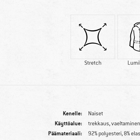
Stretch
Lumi
Kenelle:
Naiset
Käyttöalue:
trekkaus, vaeltamine
Päämateriaali:
92% polyesteri, 8% ela