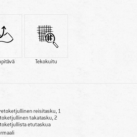
npitävä
Tekokuitu
vetoketjullinen reisitasku, 1
toketjullinen takatasku, 2
toketjullista etutaskua
rmaali