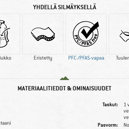
YHDELLÄ SILMÄYKSELLÄ
lukko
Eristetty
PFC-/PFAS-vapaa
Tuule
MATERIAALITIEDOT & OMINAISUUDET
Taskut:
1 
ve
n
ve
staani
Pasvorm:
No