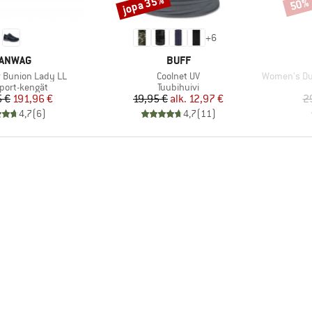
jopa 35%
50%
Alennus
Alenn
+
6
ERKKI
MERKKI
ANWAG
BUFF
Tuote
Tuote
 Bunion Lady LL
Coolnet UV
Women's Ducan 
ryhmä
Tuoteryhmä
sport-kengät
Tuubihuivi
Hinta
Alennettu hinta
Hinta
Alennettu hinta
5 €
191,96 €
19,95 €
alk.
12,97 €
2
4,7
(
6
)
4,7
(
11
)