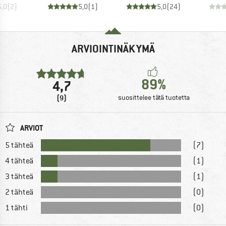
5,0
(
2
)
5,0
(
1
)
5,0
(
24
)
ARVIOINTINÄKYMÄ
89%
4,7
(9)
suosittelee tätä tuotetta
ARVIOT
5 tähteä
(7)
4 tähteä
(1)
3 tähteä
(1)
2 tähteä
(0)
1 tähti
(0)