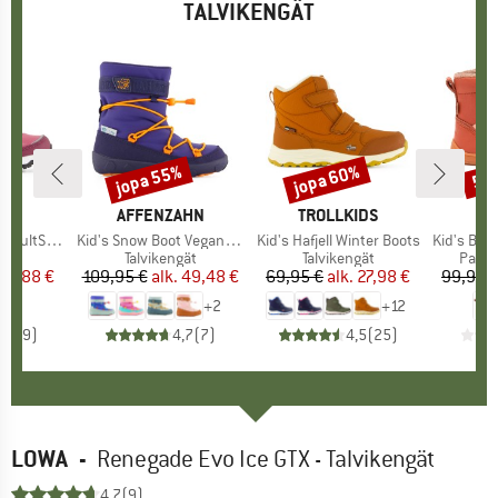
TALVIKENGÄT
%
jopa 55%
jopa 60%
55
Alennus
Alennus
Alen
KI
C
MERKKI
AFFENZAHN
MERKKI
TROLLKIDS
ME
BI
nter WP Boots
Tuote
Kid's Snow Boot Vegan Snowy
Tuote
Kid's Hafjell Winter Boots
Tuote
Kid's Barefo
yhmä
gät
Tuoteryhmä
Talvikengät
Tuoteryhmä
Talvikengät
Tuote
Palja
nta
ennettu hinta
27,88 €
109,95 €
alk.
Hinta
Alennettu hinta
49,48 €
69,95 €
alk.
Hinta
Alennettu hinta
27,98 €
99,95 
+
2
+
12
4,3
(
9
)
4,7
(
7
)
4,5
(
25
)
LOWA
-
Renegade Evo Ice GTX - Talvikengät
4,7
(9)