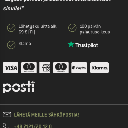
sinulle!"
Lähetyskuluitta alk.
100 päivän
69 € (FI)
palautusoikeus
Klarna
LÄHETÄ MEILLE SÄHKÖPOSTIA!
+49 7121/70 12 0