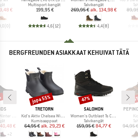
yhmä
Tuoteryhmä
Tuoteryhmä
Tu
gät
Multisport-kengät
Talvikengät
Ta
nta
ennettu hinta
Hinta
Hinta
Alennettu hinta
9,48 €
199,95 €
269,95 €
alk.
134,98 €
89,95
0,0
(
0
)
4,6
(
12
)
4,4
(
8
)
BERGFREUNDEN ASIAKKAAT KEHUIVAT TÄTÄ
%
jopa 55%
47%
55
Alennus
Alennus
Alen
MERKKI
MERKKI
MERKK
IDS
TRETORN
SALOMON
PEPINO
Tuote
Tuote
Tu
er Boots
Kid's Aktiv Chelsea Winter
Women's Outblast Ts CSWP
Ki
yhmä
Tuoteryhmä
Tuoteryhmä
Tu
gät
Kumisaappaat
Talvikengät
Ta
nta
ennettu hinta
Hinta
Alennettu hinta
Hinta
Alennettu hinta
40,48 €
64,95 €
alk.
29,23 €
159,95 €
84,77 €
94,95 
+
2