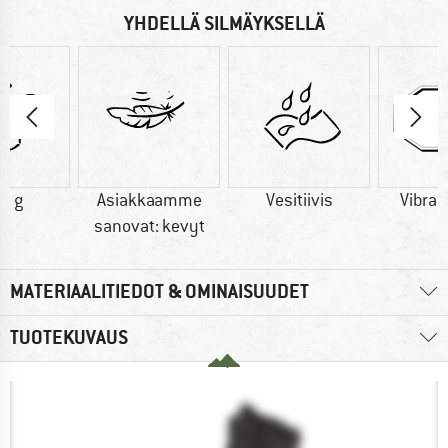
YHDELLÄ SILMÄYKSELLÄ
0 g
Asiakkaamme
Vesitiivis
Vibra
sanovat: kevyt
MATERIAALITIEDOT & OMINAISUUDET
TUOTEKUVAUS