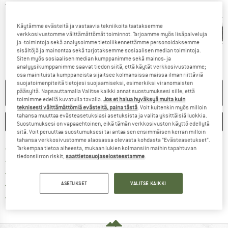
Yksityiskohtaiset tiedot
Käytämme evästeitä ja vastaavia tekniikoita taataksemme
verkkosivustomme välttämättömät toiminnot. Tarjoamme myös lisäpalveluja
ja -toimintoja sekä analysoimme tietoliikennettämme personoidaksemme
sisältöjä ja mainontaa sekä tarjotaksemme sosiaalisen median toimintoja.
Siten myös sosiaalisen median kumppanimme sekä mainos- ja
analyysikumppanimme saavat tiedon siitä, että käytät verkkosivustoamme;
osa mainituista kumppaneista sijaitsee kolmansissa maissa ilman riittäviä
suojatoimenpiteitä tietojesi suojaamiseksi, esimerkiksi viranomaisten
EI ENÄÄ TOIMITETTAVISSA
pääsyltä. Napsauttamalla Valitse kaikki annat suostumuksesi sille, että
toimimme edellä kuvatulla tavalla.
Jos et halua hyväksyä muita kuin
teknisesti välttämättömiä evästeitä, paina tästä
. Voit kuitenkin myös milloin
tahansa muuttaa evästeasetuksiasi asetuksista ja valita yksittäisiä luokkia.
MERKITSE
VERTAILE
Suostumuksesi on vapaaehtoinen, eikä tämän verkkosivuston käyttö edellytä
sitä. Voit peruuttaa suostumuksesi tai antaa sen ensimmäisen kerran milloin
tahansa verkkosivustomme alaosassa olevasta kohdasta ”Evästeasetukset”.
Löydä toimitustiedot täältä! A
Lähetyskuluitta alk. 69 € (FI)
Tarkempaa tietoa aiheesta, mukaan lukien kolmansiin maihin tapahtuvan
tiedonsiirron riskit,
saattietosuojaselosteestamme
.
Siirry palautusoikeuteen täältä A
100 päivän palautusoikeus
> 4 000 000 tyytyväistä asiakasta
Kaikki tuotteet varastossa
ASETUKSET
VALITSE KAIKKI
Meillä on Trustpilot -sertifiointi - lue lisää tästä!