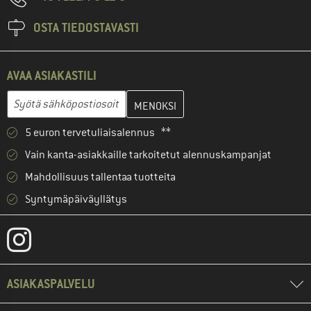
OSTA TIEDOSTAVASTI
AVAA ASIAKASTILI
Anna sähköpostiosoitteesi ja luo seuraavassa vaiheessa asiakast
Sähköpostiosoite
5 euron tervetuliaisalennus **
Vain kanta-asiakkaille tarkoitetut alennuskampanjat
Mahdollisuus tallentaa tuotteita
Syntymäpäiväyllätys
ASIAKASPALVELU