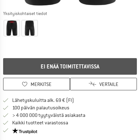
Yksityiskohtaiset tiedot
EI ENÄÄ TOIMITETTAVISSA
MERKITSE
VERTAILE
Löydä toimitustiedot täältä! A
Lähetyskuluitta alk. 69 € (FI)
Siirry palautusoikeuteen täältä A
100 päivän palautusoikeus
> 4 000 000 tyytyväistä asiakasta
Kaikki tuotteet varastossa
Meillä on Trustpilot -sertifiointi - lue lisää tästä!