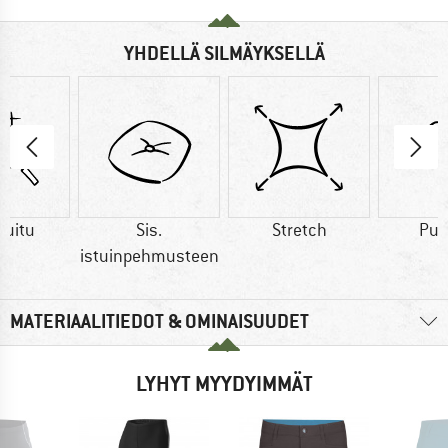
YHDELLÄ SILMÄYKSELLÄ
kuitu
Sis.
Stretch
Puu
istuinpehmusteen
MATERIAALITIEDOT & OMINAISUUDET
LYHYT MYYDYIMMÄT