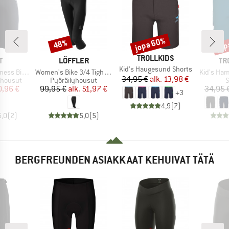
jopa 60%
jop
48%
Alennus
Alennus
Alen
MERKKI
TROLLKIDS
KI
MERKKI
ME
T
LÖFFLER
TR
Tuote
Kid's Haugesund Shorts
Tuote
Tuote
ike Shorts
Women's Bike 3/4 Tights Basic
Kid's Ham
Hinta
Alennettu hinta
34,95 €
alk.
13,98 €
Tuoteryhmä
T
shousut
Pyöräilyhousut
S
nta
ennettu hinta
Hinta
Alennettu hinta
0,96 €
99,95 €
alk.
51,97 €
34,95 
+
3
4,9
(
7
)
5,0
(
2
)
5,0
(
5
)
BERGFREUNDEN ASIAKKAAT KEHUIVAT TÄTÄ