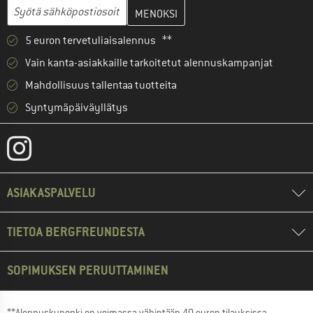
Anna sähköpostiosoitteesi ja luo seuraavassa vaiheessa asiakast
Sähköpostiosoite
5 euron tervetuliaisalennus **
Vain kanta-asiakkaille tarkoitetut alennuskampanjat
Mahdollisuus tallentaa tuotteita
Syntymäpäiväyllätys
ASIAKASPALVELU
TIETOA BERGFREUNDESTA
SOPIMUKSEN PERUUTTAMINEN
**Alennuskuponki on voimassa vähintään 40 euron tilauksissa