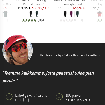
Tuote
Tuote
Tuote
t Merino
Women's 3/4 Bike Tights Tour II
Women's 3/4 Bike Pants CSL
Bike Jersey F
Tuoteryhmä
Tuoteryhmä
Tuot
usvaatteet
Pyöräilyhousut
Pyöräilyhousut
Pyör
nta
ennettu hinta
Hinta
Alennettu hinta
Hinta
Alennettu hinta
47,57 €
119,95 €
alk.
95,96 €
179,95 €
127,76 €
99,95 
4,0
(
3
)
5,0
(
4
)
0,0
(
0
)
Bergfreunde työntekijä Thomas - Lähettämö
"Teemme kaikkemme, jotta pakettisi tulee pian
perille."
Lähetyskuluitta alk.
100 päivän
69 € (FI)
palautusoikeus