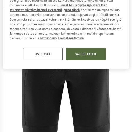
pääsyltä. Napsauttamalla Valitse kaikki annat suostumuksesi sille, että
toimimme edellä kuvatulla tavalla.
Jos et halua hyväksyä muita kuin
(0)
teknisesti välttämättömiä evästeitä, paina tästä
. Voit kuitenkin myös milloin
tahansa muuttaa evästeasetuksiasi asetuksista ja valita yksittäisiä luokkia.
Suostumuksesi on vapaaehtoinen, eikä tämän verkkosivuston käyttö edellytä
sitä. Voit peruuttaa suostumuksesi tai antaa sen ensimmäisen kerran milloin
tahansa verkkosivustomme alaosassa olevasta kohdasta ”Evästeasetukset”.
Tarkempaa tietoa aiheesta, mukaan lukien kolmansiin maihin tapahtuvan
tiedonsiirron riskit,
saattietosuojaselosteestamme
.
ASETUKSET
VALITSE KAIKKI