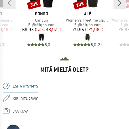
30%
10%
10
Alennus
Alennus
Alen
KI
MERKKI
MERKKI
O
GONSO
ALÉ
Tuote
Tuote
Tuote
mesino
Cancun
Women's Freetime Classico LL Shorts
Women's Freetim
mä
Tuoteryhmä
Tuoteryhmä
Tuot
ousut
Pyöräilyhousut
Pyöräilyhousut
Pyör
nta
ennettu hinta
Hinta
Alennettu hinta
Hinta
Alennettu hinta
9,48 €
69,95 €
alk.
48,97 €
79,95 €
71,96 €
76,95
5,0
(
1
)
5,0
(
1
)
5,0
(
2
)
MITÄ MIELTÄ OLET?
ESITÄ KYSYMYS
KIRJOITA ARVIO
JAA KUVA