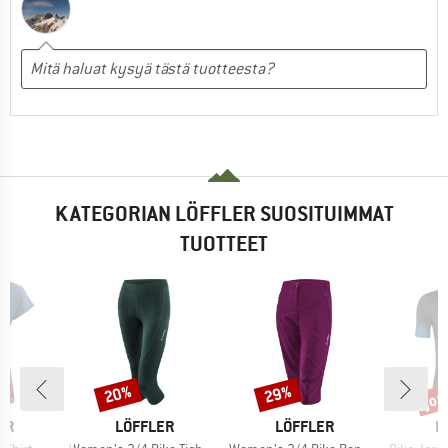
KATEGORIAN LÖFFLER SUOSITUIMMAT
TUOTTEET
%
jop
20%
29%
Alennus
Alennus
Alen
I
MERKKI
MERKKI
M
ER
LÖFFLER
LÖFFLER
L