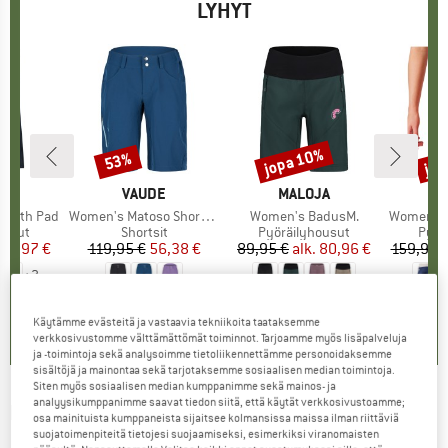
LYHYT
%
jopa 10%
jop
53%
Alennus
Alennus
Alen
KI
T
MERKKI
VAUDE
MERKKI
MALOJA
M
C
ow with Pad
Tuote
Women's Matoso Shorts II
Tuote
Women's BadusM.
Tuote
Women's Esp
mä
ousut
Tuoteryhmä
Shortsit
Tuoteryhmä
Pyöräilyhousut
Tuot
Pyör
nta
ennettu hinta
53,97 €
119,95 €
Hinta
Alennettu hinta
56,38 €
89,95 €
alk.
Hinta
Alennettu hinta
80,96 €
159,95 
+
3
,8
(
16
)
4,6
(
7
)
5,0
(
16
)
Käytämme evästeitä ja vastaavia tekniikoita taataksemme
verkkosivustomme välttämättömät toiminnot. Tarjoamme myös lisäpalveluja
ja -toimintoja sekä analysoimme tietoliikennettämme personoidaksemme
sisältöjä ja mainontaa sekä tarjotaksemme sosiaalisen median toimintoja.
Siten myös sosiaalisen median kumppanimme sekä mainos- ja
analyysikumppanimme saavat tiedon siitä, että käytät verkkosivustoamme;
LÖFFLER
-
Bike Tights Transtex Hotbond -
osa mainituista kumppaneista sijaitsee kolmansissa maissa ilman riittäviä
suojatoimenpiteitä tietojesi suojaamiseksi, esimerkiksi viranomaisten
Pyöräilyhousut