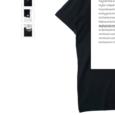
Käytämme evä
myös lisäpal
tarjotaksemm
analyysikump
kolmansissa 
Napsauttamal
muita kuin te
evästeasetuk
verkkosivust
verkkosivust
kolmansiin ma