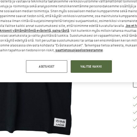
steitä ja vastaavia tekniikoita taataksemme verkkosivustomme välttämättömät toiminnot
veluja ja -toimintoja sekä analysoimme tietoliikennettämme personoidaksemme sisältöjä ja
Va
e sosiaalisen median toimintoja. Siten myös sosiaalisen median kumppanimme sekä mainos
panimme saavat tiedon siitä, että käytät verkkosivustoamme; osa mainituista kumppaneist
maissa ilman riittäviä suojatoimenpiteitä tietojesi suojaamiseksi, esimerkiksi viranomaist
la Valitse kaikki annat suostumuksesi sille, että toimimme edellä kuvatulla tavalla.
Jos et 
K
knisesti välttämättömiä evästeitä, paina tästä
. Voit kuitenkin myös milloin tahansa muuttaa
siasi asetuksista ja valita yksittäisiä luokkia. Suostumuksesi on vapaaehtoinen, eikä tämä
on käyttö edellytä sitä. Voit peruuttaa suostumuksesi tai antaa sen ensimmäisen kerran mil
To
omme alaosassa olevasta kohdasta ”Evästeasetukset”. Tarkempaa tietoa aiheesta, mukaan
Mä
ihin tapahtuvan tiedonsiirron riskit,
saattietosuojaselosteestamme
.
ASETUKSET
VALITSE KAIKKI