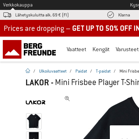
Tästä siirtyäksesi
Verkkokauppa
Kys
Löyd
Lähetyskuluitta alk. 69 € (FI)
Klarna
Up to 50% off now in our summer sale
Vaatteet
Kengät
Varusteet
Kotisivu
/
Ulkoiluvaatteet
/
Paidat
/
T-paidat
/
Mini Frisbe
LAKOR
-
Mini Frisbee Player T-Shir