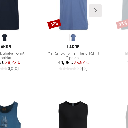
40%
35%
Alennus
Alenn
MERKKI
MERKKI
LAKOR
LAKOR
Tuote
Tu
k Shaka T-Shirt
Mini Smoking Fish Hand T-Shirt
Hi
uoteryhmä
Tuoteryhmä
-paidat
T-paidat
Hinta
Alennettu hinta
Hinta
Alennettu hinta
 €
29,22 €
44,95 €
26,97 €
0,0
(
0
)
0,0
(
0
)