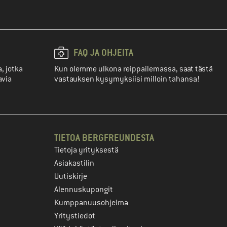
FAQ JA OHJEITA
, jotka
Kun olemme ulkona reippailemassa, saat tästä
avia
vastauksen kysymyksiisi milloin tahansa!
TIETOA BERGFREUNDESTA
Tietoja yrityksestä
Asiakastilin
Uutiskirje
Alennuskupongit
Kumppanuusohjelma
Yritystiedot