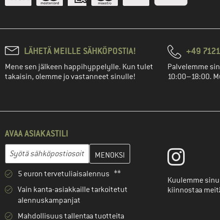
LÄHETÄ MEILLE SÄHKÖPOSTIA!
+49 7121
Mene sen jälkeen happihyppelylle. Kun tulet
Palvelemme sin
takaisin, olemme jo vastanneet sinulle!
10:00–18:00. M
AVAA ASIAKASTILI
Anna sähköpostiosoitteesi ja luo seuraavassa vaiheessa asiakast
Sähköpostiosoite
5 euron tervetuliaisalennus **
Kuulemme sinus
Vain kanta-asiakkaille tarkoitetut
kiinnostaa meit
alennuskampanjat
Mahdollisuus tallentaa tuotteita