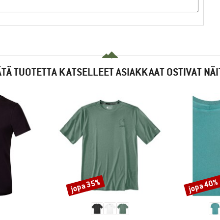
ÄTÄ TUOTETTA KATSELLEET ASIAKKAAT OSTIVAT NÄI
jopa 35%
jopa 40%
Alennus
Alennus