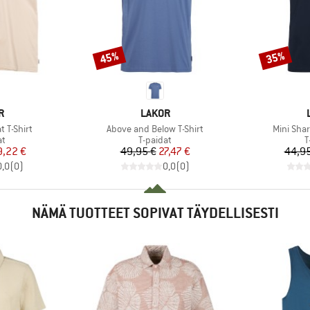
45%
35%
Alennus
Alennus
KI
MERKKI
R
LAKOR
Tuote
Tuote
t T-Shirt
Above and Below T-Shirt
Mini Shar
ryhmä
Tuoteryhmä
T
at
T-paidat
T
nta
ennettu hinta
Hinta
Alennettu hinta
9,22 €
49,95 €
27,47 €
44,95
0,0
(
0
)
0,0
(
0
)
NÄMÄ TUOTTEET SOPIVAT TÄYDELLISESTI