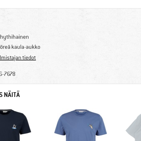
hythihainen
öreä kaula-aukko
lmistajan tiedot
6-7678
S NÄITÄ