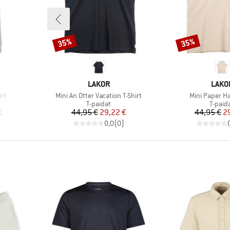
35%
35%
Alennus
Alennus
MERKKI
MERK
LAKOR
LAKO
Tuote
Tuote
irt
Mini An Otter Vacation T-Shirt
Mini Paper Ha
Tuoteryhmä
Tuote
T-paidat
T-paid
tu hinta
Hinta
Alennettu hinta
Hi
Al
€
44,95 €
29,22 €
44,95 €
2
)
0,0
(
0
)