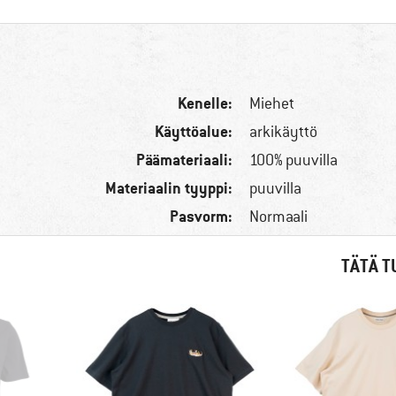
Kenelle:
Miehet
Käyttöalue:
arkikäyttö
Päämateriaali:
100% puuvilla
Materiaalin tyyppi:
puuvilla
Pasvorm:
Normaali
TÄTÄ T