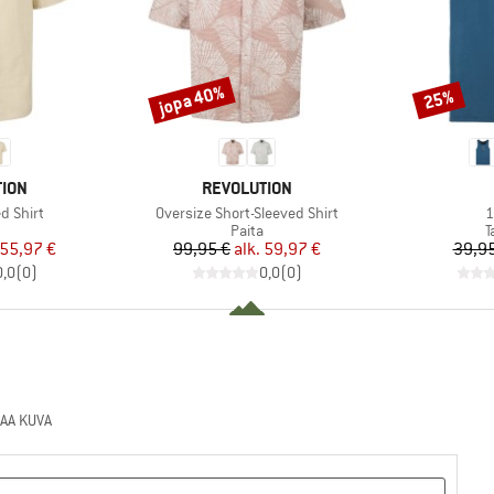
jopa 40%
25%
Alennus
Alennus
MERKKI
TION
REVOLUTION
Tuote
T
d Shirt
Oversize Short-Sleeved Shirt
1
eryhmä
Tuoteryhmä
T
Paita
T
nta
ennettu hinta
Hinta
Alennettu hinta
55,97 €
99,95 €
alk.
59,97 €
39,95
0,0
(
0
)
0,0
(
0
)
AA KUVA