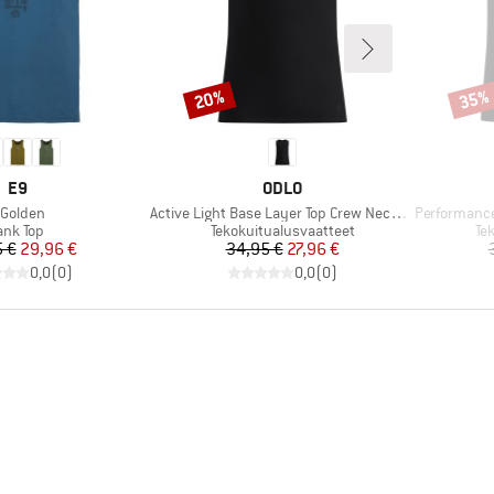
20%
35%
Alennus
Alenn
MERKKI
MERKKI
E9
ODLO
uote
Tuote
Tuote
Golden
Active Light Base Layer Top Crew Neck Singlet
Performance X
uoteryhmä
Tuoteryhmä
Tu
ank Top
Tekokuitualusvaatteet
Te
Hinta
Alennettu hinta
Hinta
Alennettu hinta
 €
29,96 €
34,95 €
27,96 €
0,0
(
0
)
0,0
(
0
)