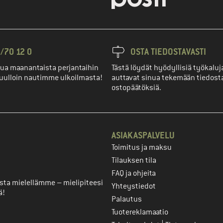
/70 12 0
OSTA TIEDOSTAVASTI
ua maanantaista perjantaihin
Tästä löydät hyödyllisiä työkaluja
uulloin nautimme ulkoilmasta!
auttavat sinua tekemään tiedost
ostopäätöksiä.
ASIAKASPALVELU
Toimitus ja maksu
ili
Tilauksen tila
FAQ ja ohjeita
ta mielellämme – mielipiteesi
Yhteystiedot
ä!
Palautus
Tuotereklamaatio