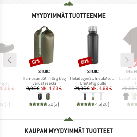
MYYDYIMMÄT TUOTTEEMME
jop
57%
80%
Alennus
Alennus
Alen
KKI
MERKKI
MERKKI
MERK
STOIC
STOIC
THE 
Tuote
Tuote
Tuote
HarnosandSt. II Dry Bag
HeladagenSt. Insulated Stainless Steel Bottle 500
Evolution Simpl
mä
Tuoteryhmä
Tuoteryhmä
T
engät
Varustesäkki
Eristetty pullo
T
nta
ennettu hinta
Hinta
Alennettu hinta
Hinta
Alennettu hinta
30,86 €
9,95 €
alk.
4,28 €
24,95 €
alk.
4,99 €
26,95 
3,7
(
7
)
5,0
(
2
)
4,6
(
20
)
KAUPAN MYYDYIMMÄT TUOTTEET