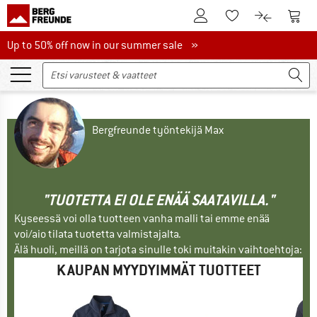
Tästä asiakastilille
Tästä
Tästä toivelistalle
Tästä tuott
Up to 50% off now in our summer sale
Up to 50% off now in our summer sale »
Bergfreunde työntekijä Max
"TUOTETTA EI OLE ENÄÄ SAATAVILLA."
Kyseessä voi olla tuotteen vanha malli tai emme enää
voi/aio tilata tuotetta valmistajalta.
Älä huoli, meillä on tarjota sinulle toki muitakin vaihtoehtoja:
KAUPAN MYYDYIMMÄT TUOTTEET