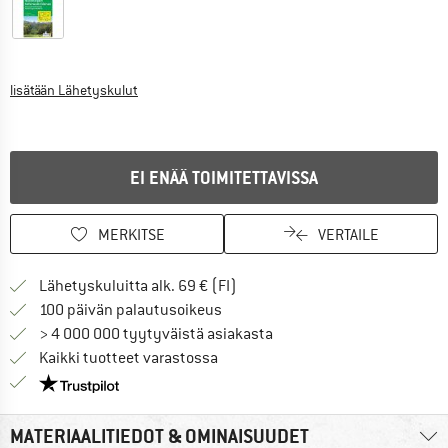
Tietoa lähetyskuluista. Avautuu tietokentässä
lisätään Lähetyskulut
EI ENÄÄ TOIMITETTAVISSA
MERKITSE
VERTAILE
Löydä toimitustiedot täältä! A
Lähetyskuluitta alk. 69 € (FI)
Siirry palautusoikeuteen täältä A
100 päivän palautusoikeus
> 4 000 000 tyytyväistä asiakasta
Kaikki tuotteet varastossa
Meillä on Trustpilot -sertifiointi - lue lisää tästä!
MATERIAALITIEDOT & OMINAISUUDET