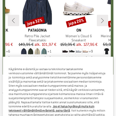
%
jopa 32%
jopa 20%
jop
Alennus
Alennus
Alen
TOCK
MERKKI
PATAGONIA
MERKKI
ON
MER
HEB
 BF
Tuote
Retro Pile Jacket
Tuote
Women's Cloud 6
Tuote
MerinoMix150 Pi
yhmä
it
Tuoteryhmä
Fleecetakki
Tuoteryhmä
Sneakerit
Tuot
Merin
nta
ennettu hinta
71,96 €
149,95 €
alk.
Hinta
Alennettu hinta
101,97 €
159,95 €
alk.
Hinta
Alennettu hinta
127,96 €
59,95 
+
6
+
1
+
9
,8
(
20
)
4,6
(
71
)
4,7
(
48
)
Käytämme evästeitä ja vastaavia tekniikoita taataksemme
verkkosivustomme välttämättömät toiminnot. Tarjoamme myös lisäpalveluja
ja -toimintoja sekä analysoimme tietoliikennettämme personoidaksemme
sisältöjä ja mainontaa sekä tarjotaksemme sosiaalisen median toimintoja.
KOMPASS
-
Nationalpark Kellerwald -
Siten myös sosiaalisen median kumppanimme sekä mainos- ja
analyysikumppanimme saavat tiedon siitä, että käytät verkkosivustoamme;
Vaelluskartat
osa mainituista kumppaneista sijaitsee kolmansissa maissa ilman riittäviä
suojatoimenpiteitä tietojesi suojaamiseksi, esimerkiksi viranomaisten
pääsyltä. Napsauttamalla Valitse kaikki annat suostumuksesi sille, että
(0)
toimimme edellä kuvatulla tavalla.
Jos et halua hyväksyä muita kuin
teknisesti välttämättömiä evästeitä, paina tästä
. Voit kuitenkin myös milloin
tahansa muuttaa evästeasetuksiasi asetuksista ja valita yksittäisiä luokkia.