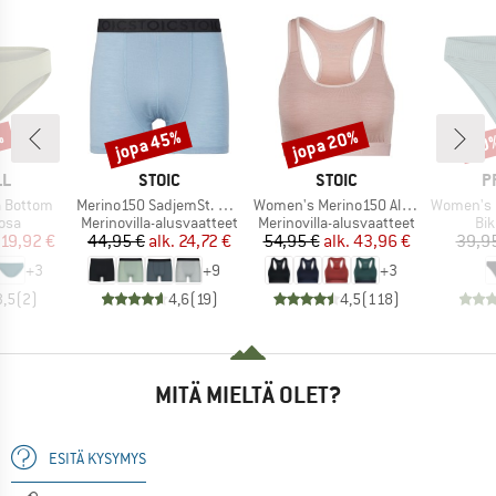
%
jopa 45%
jopa 20%
40
Alennus
Alennus
Alen
I
MERKKI
MERKKI
M
LL
STOIC
STOIC
P
Tuote
Tuote
Tuote
a Bottom
Merino150 SadjemSt. Boxer
Women's Merino150 AlsenSt. Bra
Women's MIXXe
hmä
Tuoteryhmä
Tuoteryhmä
Tu
aosa
Merinovilla-alusvaatteet
Merinovilla-alusvaatteet
Bik
nta
ennettu hinta
Hinta
Alennettu hinta
Hinta
Alennettu hinta
19,92 €
44,95 €
alk.
24,72 €
54,95 €
alk.
43,96 €
39,9
+
3
+
9
+
3
3,5
(
2
)
4,6
(
19
)
4,5
(
118
)
MITÄ MIELTÄ OLET?
ESITÄ KYSYMYS