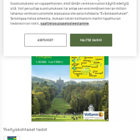
Suostumuksesi on vapaaehtoinen, eikä tämän verkkosivuston käyttö edellytä
sitä. Voit peruuttaa suostumuksesi tai antaa sen ensimmäisen kerran milloin
tahansa verkkosivustomme alaosassa olevasta kohdasta ”Evästeasetukset”.
Tarkempaa tietoa aiheesta, mukaan lukien kolmansiin maihin tapahtuvan
tiedonsiirron riskit,
saattietosuojaselosteestamme
.
ASETUKSET
VALITSE KAIKKI
Yksityiskohtaiset tiedot