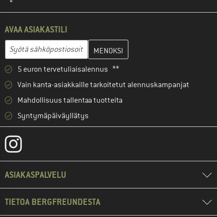
AVAA ASIAKASTILI
Anna sähköpostiosoitteesi ja luo seuraavassa vaiheessa asiakast
Sähköpostiosoite
5 euron tervetuliaisalennus **
Vain kanta-asiakkaille tarkoitetut alennuskampanjat
Mahdollisuus tallentaa tuotteita
Syntymäpäiväyllätys
ASIAKASPALVELU
TIETOA BERGFREUNDESTA