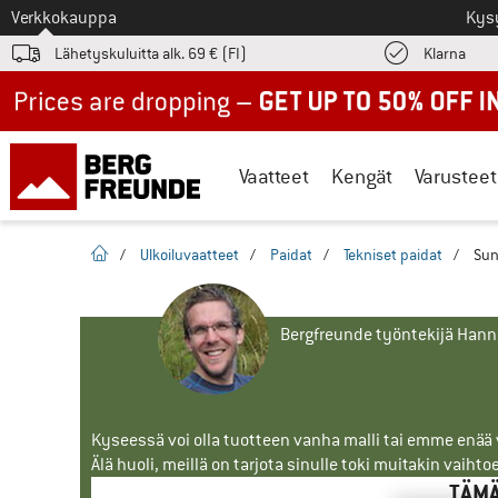
Tästä siirtyäksesi
Verkkokauppa
Kys
Löyd
Lähetyskuluitta alk. 69 € (FI)
Klarna
Up to 50% off now in our summer sale
Vaatteet
Kengät
Varusteet
Kotisivu
/
Ulkoiluvaatteet
/
Paidat
/
Tekniset paidat
/
Sun
Bergfreunde työntekijä Han
Kyseessä voi olla tuotteen vanha malli tai emme enää vo
Älä huoli, meillä on tarjota sinulle toki muitakin vaihto
TÄMÄ