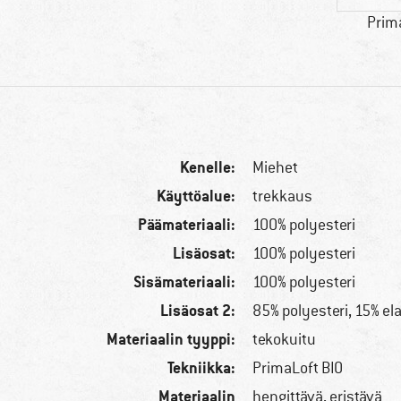
Prim
Kenelle:
Miehet
Käyttöalue:
trekkaus
Päämateriaali:
100% polyesteri
Lisäosat:
100% polyesteri
Sisämateriaali:
100% polyesteri
Lisäosat 2:
85% polyesteri, 15% el
Materiaalin tyyppi:
tekokuitu
Tekniikka:
PrimaLoft BIO
Materiaalin
hengittävä, eristävä