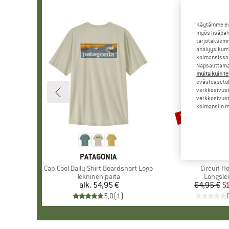
Käytämme evä
myös lisäpal
tarjotaksemm
analyysikump
kolmansissa 
Napsauttamal
muita kuin te
evästeasetuk
verkkosivust
verkkosivust
kolmansiin ma
20%
Alennus
MERKKI
PATAGONIA
MERKKI
BLACK DI
Tuote
Cap Cool Daily Shirt Boardshort Logo
Tuote
Circuit H
Tuoteryhmä
Tekninen paita
Tuoter
Longsle
alk.
54,95 €
Hinta
64,95 €
Hi
Al
5
5,0
(
1
)