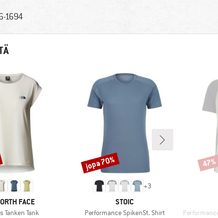
6-1694
TÄ
jopa 70%
47%
Alennus
Alenn
+
3
KI
MERKKI
NORTH FACE
STOIC
Tuote
Tuote
 Tanken Tank
Performance SpikenSt. Shirt
PerformanceM