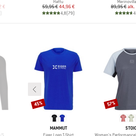
Tuoteryhmä
Tuoteryh
Hattu
Merinovill
tu hinta
Hinta
Alennettu hinta
Hi
Al
2 €
59,95 €
44,96 €
89,95 €
alk.
)
4,8
(
79
)
4
45%
57%
Alennus
Alennus
MERKKI
MERK
MAMMUT
STOI
Tuote
Tuote
L/S
Eiger Logo T-Shirt
Women's PerformanceMerino Lo