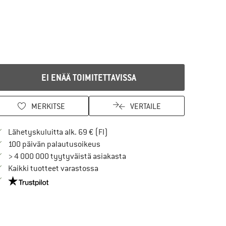
EI ENÄÄ TOIMITETTAVISSA
MERKITSE
VERTAILE
Löydä toimitustiedot täältä! Avaut
Lähetyskuluitta alk. 69 € (FI)
Siirry palautusoikeuteen täältä Avau
100 päivän palautusoikeus
> 4 000 000 tyytyväistä asiakasta
Kaikki tuotteet varastossa
Meillä on Trustpilot -sertifiointi - lue lisää tästä!