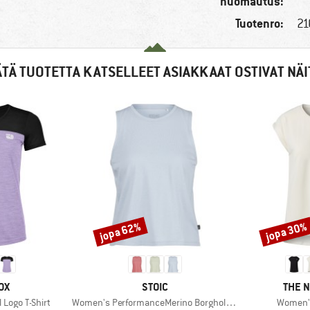
huomautus:
Tuotenro:
21
ÄTÄ TUOTETTA KATSELLEET ASIAKKAAT OSTIVAT NÄI
jopa 62%
jopa 30%
Alennus
Alennus
I
MERKKI
MERK
OX
STOIC
THE 
Tuote
Tuote
Logo T-Shirt
Women's PerformanceMerino BorgholmSt. Tank
Women's