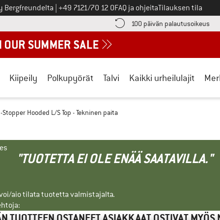
Soita meille
y Bergfreundelta
|
+49 7121/70 12 0
FAQ ja ohjeita
Tilauksen tila
ä maksutiedot täältä! Avautuu tietokentässä
Sii
100 päivän palautusoikeus
Kiipeily
Polkupyörät
Talvi
Kaikki urheilulajit
Mer
-Stopper Hooded L/S Top - Tekninen paita
nes
"TUOTETTA EI OLE ENÄÄ SAATAVILLA."
i/aio tilata tuotetta valmistajalta.
ehtoja:
N TUOTTEEN OSTANEET ASIAKKAAT OSTIVAT MYÖS 