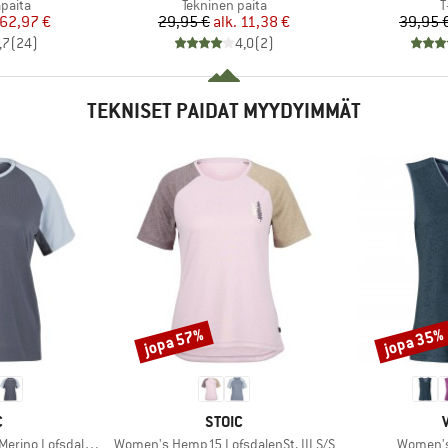
mä
Tuoteryhmä
T
apaita
Tekninen paita
T
nta
ennettu hinta
Hinta
Alennettu hinta
62,97 €
29,95 €
alk.
11,38 €
39,95 
,7
(
24
)
4,0
(
2
)
TEKNISET PAIDAT MYYDYIMMÄT
jopa 57%
jopa 35%
Alennus
Alennus
KI
MERKKI
C
STOIC
Tuote
Tuote
fsdalenSt. MTB S/S
Women's Hemp15 LofsdalenSt. III S/S
Women's 