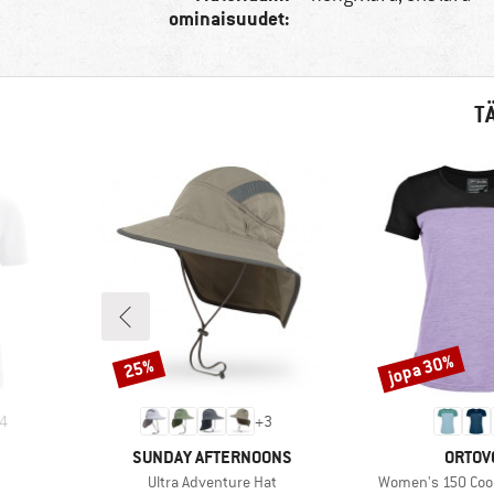
ominaisuudet:
T
jopa 30%
25%
Alennus
Alennus
4
+
3
MERKKI
MERKK
SUNDAY AFTERNOONS
ORTOV
Tuote
Tuote
Ultra Adventure Hat
Women's 150 Cool 