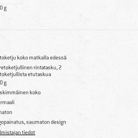
0 g
toketju koko matkalla edessä
vetoketjullinen rintatasku, 2
toketjullista etutaskua
0 g
skimmäinen koko
rmaali
haton
gopainatus, saumaton design
lmistajan tiedot