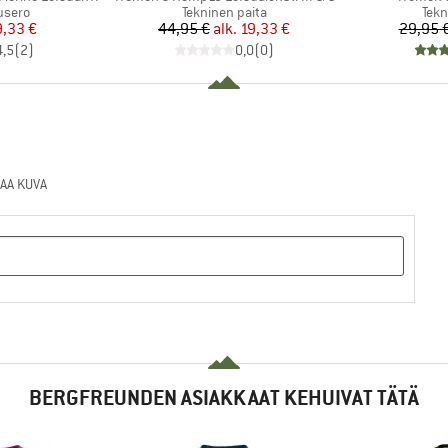
mä
Tuoteryhmä
Tuo
usero
Tekninen paita
Tekn
nta
ennettu hinta
Hinta
Alennettu hinta
9,33 €
44,95 €
alk.
19,33 €
29,95 
4,5
(
2
)
0,0
(
0
)
AA KUVA
BERGFREUNDEN ASIAKKAAT KEHUIVAT TÄTÄ