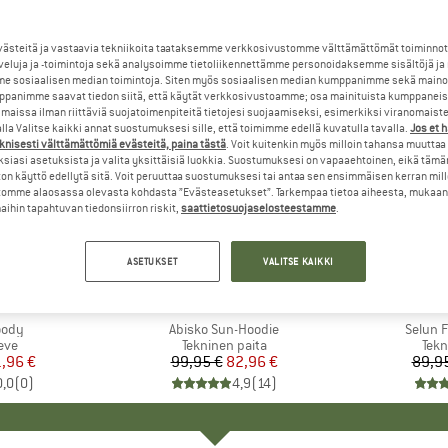
steitä ja vastaavia tekniikoita taataksemme verkkosivustomme välttämättömät toiminnot
veluja ja -toimintoja sekä analysoimme tietoliikennettämme personoidaksemme sisältöjä ja
e sosiaalisen median toimintoja. Siten myös sosiaalisen median kumppanimme sekä mainos
panimme saavat tiedon siitä, että käytät verkkosivustoamme; osa mainituista kumppaneist
maissa ilman riittäviä suojatoimenpiteitä tietojesi suojaamiseksi, esimerkiksi viranomaist
la Valitse kaikki annat suostumuksesi sille, että toimimme edellä kuvatulla tavalla.
Jos et 
knisesti välttämättömiä evästeitä, paina tästä
. Voit kuitenkin myös milloin tahansa muuttaa
siasi asetuksista ja valita yksittäisiä luokkia. Suostumuksesi on vapaaehtoinen, eikä tämä
on käyttö edellytä sitä. Voit peruuttaa suostumuksesi tai antaa sen ensimmäisen kerran mil
omme alaosassa olevasta kohdasta ”Evästeasetukset”. Tarkempaa tietoa aiheesta, mukaan
ihin tapahtuvan tiedonsiirron riskit,
saattietosuojaselosteestamme
.
20%
17%
Alennus
Alennus
ASETUKSET
VALITSE KAIKKI
AMOND
MERKKI
FJÄLLRÄVEN
M
M
oody
Tuote
Abisko Sun-Hoodie
Tuote
Selun 
yhmä
eve
Tuoteryhmä
Tekninen paita
Tuo
Tekn
nta
ennettu hinta
1,96 €
99,95 €
Hinta
Alennettu hinta
82,96 €
89,9
0,0
(
0
)
4,9
(
14
)