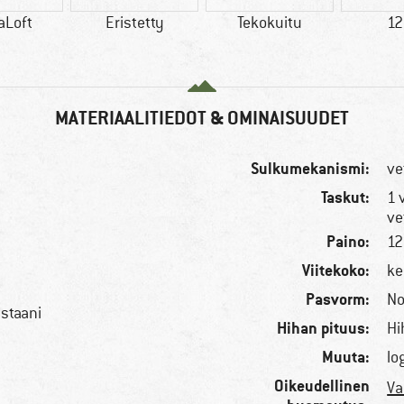
aLoft
Eristetty
Tekokuitu
12
MATERIAALITIEDOT & OMINAISUUDET
Sulkumekanismi:
ve
Taskut:
1 
ve
Paino:
12
Viitekoko:
ke
Pasvorm:
No
astaani
Hihan pituus:
Hi
Muuta:
lo
Oikeudellinen
Va