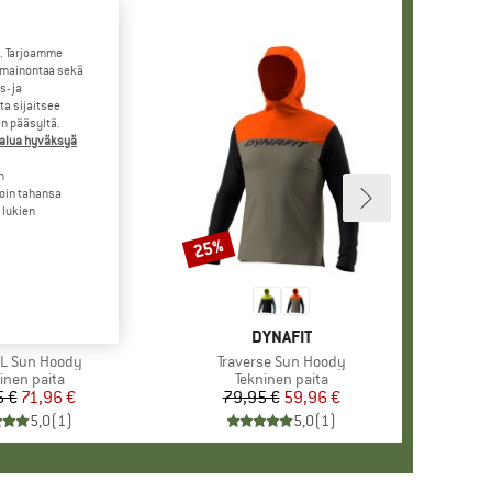
. Tarjoamme
 mainontaa sekä
- ja
a sijaitsee
en pääsyltä.
halua hyväksyä
n
loin tahansa
 lukien
25%
Alennus
ERKKI
AMMUT
MERKKI
DYNAFIT
FL Sun Hoody
Tuote
Traverse Sun Hoody
teryhmä
inen paita
Tuoteryhmä
Tekninen paita
5 €
Hinta
Alennettu hinta
71,96 €
79,95 €
Hinta
Alennettu hinta
59,96 €
5,0
(
1
)
5,0
(
1
)