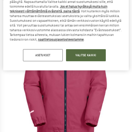
pääsyltä. Napsauttamalla Valitse kaikki annat suostumuksesi sille, että
toimimme edellä kuvatulla tavalla.
Jos et halua hyväksyä muita kuin
(0)
teknisesti välttämättömiä evästeitä, paina tästä
. Voit kuitenkin myös milloin
tahansa muuttaa evästeasetuksiasi asetuksista ja valita yksittäisiä luokkia.
Suostumuksesi on vapaaehtoinen, eikä tämän verkkosivuston käyttö edellytä
sitä. Voit peruuttaa suostumuksesi tai antaa sen ensimmäisen kerran milloin
tahansa verkkosivustomme alaosassa olevasta kohdasta ”Evästeasetukset”.
Tarkempaa tietoa aiheesta, mukaan lukien kolmansiin maihin tapahtuvan
tiedonsiirron riskit,
saattietosuojaselosteestamme
.
ASETUKSET
VALITSE KAIKKI