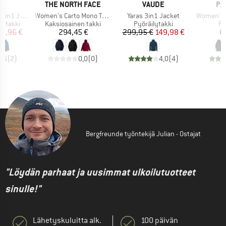
KI
MERKKI
MERKKI
ME
E
THE NORTH FACE
VAUDE
PA
Tuote
Tuote
Tuote
acket III
Women's Carto Mono Triclimate Hooded Jacket
Yaras 3in1 Jacket
Women's Tre
Tuoteryhmä
Tuoteryhmä
Tu
n takki
Kaksiosainen takki
Pyöräilytakki
Pi
nta
ennettu hinta
Hinta
Hinta
Alennettu hinta
59,96 €
294,45 €
299,95 €
149,98 €
6
4,5
(
2
)
0,0
(
0
)
4,0
(
4
)
Bergfreunde työntekijä Julian - Ostajat
"Löydän parhaat ja uusimmat ulkoilutuotteet
sinulle!"
Lähetyskuluitta alk.
100 päivän