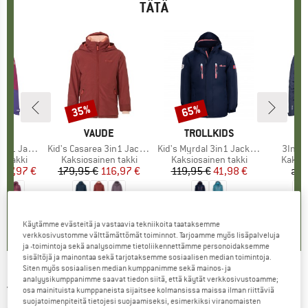
TÄTÄ
%
35%
65%
Alennus
Alennus
IDS
MERKKI
VAUDE
MERKKI
TROLLKIDS
ME
SC
1 Jacket
Tuote
Kid's Casarea 3in1 Jacket II
Tuote
Kid's Myrdal 3in1 Jacket Pro
Tuote
3In1 
n takki
Tuoteryhmä
Kaksiosainen takki
Tuoteryhmä
Kaksiosainen takki
Tuote
Kaksio
.
nta
ennettu hinta
77,97 €
179,95 €
Hinta
Alennettu hinta
116,97 €
119,95 €
Hinta
Alennettu hinta
41,98 €
alk.
,8
(
12
)
5,0
(
7
)
5,0
(
5
)
Käytämme evästeitä ja vastaavia tekniikoita taataksemme
verkkosivustomme välttämättömät toiminnot. Tarjoamme myös lisäpalveluja
ja -toimintoja sekä analysoimme tietoliikennettämme personoidaksemme
sisältöjä ja mainontaa sekä tarjotaksemme sosiaalisen median toimintoja.
Siten myös sosiaalisen median kumppanimme sekä mainos- ja
analyysikumppanimme saavat tiedon siitä, että käytät verkkosivustoamme;
JACK WOLFSKIN
-
Kid's Snowcurl 3-in-1
osa mainituista kumppaneista sijaitsee kolmansissa maissa ilman riittäviä
Jacket - Kaksiosainen takki
suojatoimenpiteitä tietojesi suojaamiseksi, esimerkiksi viranomaisten