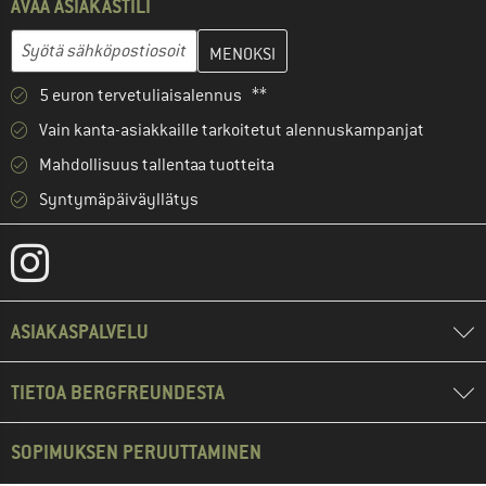
AVAA ASIAKASTILI
Anna sähköpostiosoitteesi ja luo seuraavassa vaiheessa asiakast
Sähköpostiosoite
5 euron tervetuliaisalennus **
Vain kanta-asiakkaille tarkoitetut alennuskampanjat
Mahdollisuus tallentaa tuotteita
Syntymäpäiväyllätys
ASIAKASPALVELU
TIETOA BERGFREUNDESTA
SOPIMUKSEN PERUUTTAMINEN