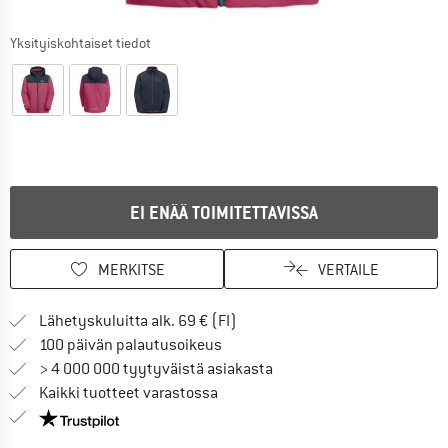
Yksityiskohtaiset tiedot
EI ENÄÄ TOIMITETTAVISSA
MERKITSE
VERTAILE
Löydä toimitustiedot täältä! A
Lähetyskuluitta alk. 69 € (FI)
Siirry palautusoikeuteen täältä A
100 päivän palautusoikeus
> 4 000 000 tyytyväistä asiakasta
Kaikki tuotteet varastossa
Meillä on Trustpilot -sertifiointi - lue lisää tästä!