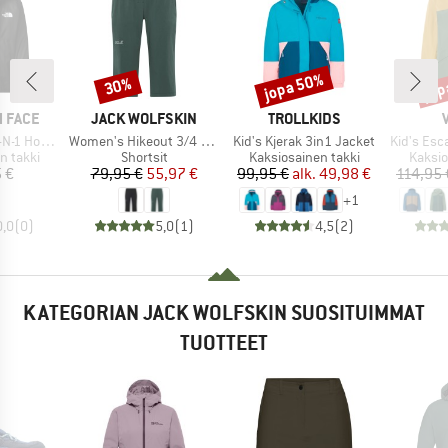
jopa 50%
jop
30%
Alennus
Alennus
Alen
MERKKI
MERKKI
 FACE
JACK WOLFSKIN
TROLLKIDS
Tuote
Tuote
Tuote
oded Jacket
Women's Hikeout 3/4 Pants
Kid's Kjerak 3in1 Jacket
Kid's Esc
Tuoteryhmä
Tuoteryhmä
Tuote
n takki
Shortsit
Kaksiosainen takki
Kaksio
nta
Hinta
Alennettu hinta
Hinta
Alennettu hinta
 €
79,95 €
55,97 €
99,95 €
alk.
49,98 €
114,95 
+
1
0,0
(
0
)
5,0
(
1
)
4,5
(
2
)
KATEGORIAN JACK WOLFSKIN SUOSITUIMMAT
TUOTTEET