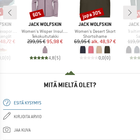
%
jopa 30%
60%
25
Alennus
Alennus
Alen
MERKKI
MERKKI
MERK
FSKIN
JACK WOLFSKIN
JACK WOLFSKIN
JACK
Tuote
Tuote
Tuote
apore Low
Women's Wisper Insulated Jacket
Women's Desert Skort
Trailt
ä
Tuoteryhmä
Tuoteryhmä
T
kengät
Tekokuitutakki
Shortsihame
Sa
nta
ennettu hinta
Hinta
Alennettu hinta
Hinta
Alennettu hinta
48,72 €
239,95 €
95,98 €
69,95 €
alk.
48,97 €
119,9
0,0
(
0
)
4,8
(
5
)
0,0
(
0
)
MITÄ MIELTÄ OLET?
ESITÄ KYSYMYS
KIRJOITA ARVIO
JAA KUVA