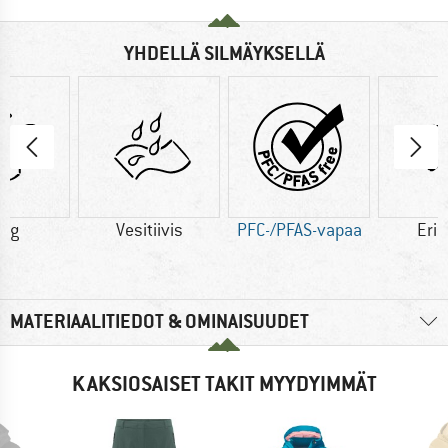
YHDELLÄ SILMÄYKSELLÄ
5 g
Vesitiivis
PFC-/PFAS-vapaa
Eris
MATERIAALITIEDOT & OMINAISUUDET
KAKSIOSAISET TAKIT MYYDYIMMÄT