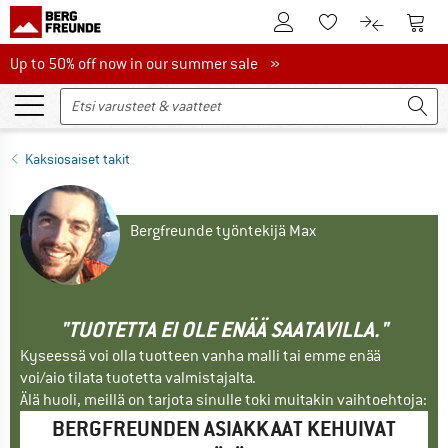
Tästä asiakastilille
Tästä
Tästä toivelistalle
Tästä tuott
Up to 50% off now in our summer sale
Up to 50% off now in our summer sale »
Kaksiosaiset takit
Bergfreunde työntekijä Max
"TUOTETTA EI OLE ENÄÄ SAATAVILLA."
Kyseessä voi olla tuotteen vanha malli tai emme enää
voi/aio tilata tuotetta valmistajalta.
Älä huoli, meillä on tarjota sinulle toki muitakin vaihtoehtoja:
BERGFREUNDEN ASIAKKAAT KEHUIVAT