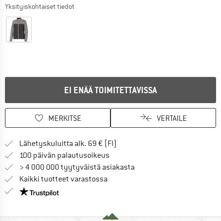
Yksityiskohtaiset tiedot
EI ENÄÄ TOIMITETTAVISSA
MERKITSE
VERTAILE
Löydä toimitustiedot täältä! A
Lähetyskuluitta alk. 69 € (FI)
Siirry palautusoikeuteen täältä A
100 päivän palautusoikeus
> 4 000 000 tyytyväistä asiakasta
Kaikki tuotteet varastossa
Meillä on Trustpilot -sertifiointi - lue lisää tästä!