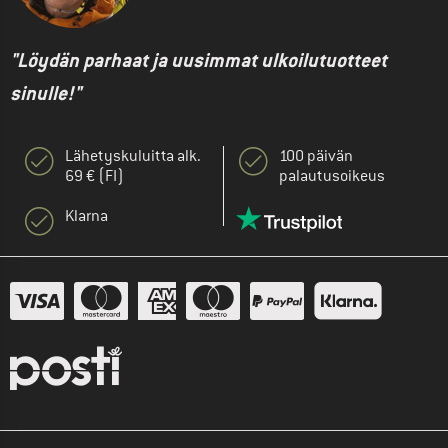
"Löydän parhaat ja uusimmat ulkoilutuotteet
sinulle!"
Lähetyskuluitta alk.
100 päivän
69 € (FI)
palautusoikeus
Klarna