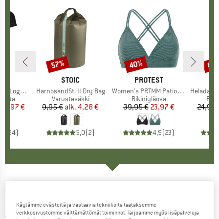
%
57%
40%
80
Alennus
Alennus
Alen
I
OX
MERKKI
STOIC
MERKKI
PROTEST
o T-Shirt
Tuote
HarnosandSt. II Dry Bag
Tuote
Women's PRTMM Patio Triangle
Tuote
HeladagenSt. Insulated
mä
apaita
Tuoteryhmä
Varustesäkki
Tuoteryhmä
Bikiniyläosa
Tuo
Eris
nta
ennettu hinta
62,97 €
9,95 €
alk.
Hinta
Alennettu hinta
4,28 €
39,95 €
Hinta
Alennettu hinta
23,97 €
24,95 
,7
(
24
)
5,0
(
2
)
4,9
(
23
)
IVANHOE OF SWEDEN
-
Women's Ellie Full Zip
- Villatakki
Käytämme evästeitä ja vastaavia tekniikoita taataksemme
verkkosivustomme välttämättömät toiminnot. Tarjoamme myös lisäpalveluja
3,0
(1)