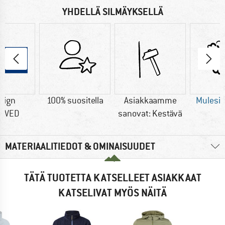
YHDELLÄ SILMÄYKSELLÄ
sign
100% suositella
Asiakkaamme
Mulesi
OVED
sanovat: Kestävä
MATERIAALITIEDOT & OMINAISUUDET
TÄTÄ TUOTETTA KATSELLEET ASIAKKAAT
KATSELIVAT MYÖS NÄITÄ