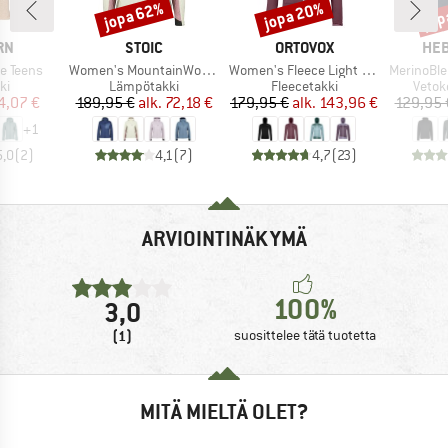
jopa 62%
jopa 20%
jop
Alennus
Alennus
Alen
I
MERKKI
MERKKI
MER
RN
STOIC
ORTOVOX
HEB
Tuote
Tuote
Tuote
e Teens
Women's MountainWool60 JokkmokkSt. Hoody
Women's Fleece Light Hoody
MerinoBlend Sapl
ryhmä
Tuoteryhmä
Tuoteryhmä
Tuote
ki
Lämpötakki
Fleecetakki
Vetok
nta
ennettu hinta
Hinta
Alennettu hinta
Hinta
Alennettu hinta
4,07 €
189,95 €
alk.
72,18 €
179,95 €
alk.
143,96 €
129,95 
+
1
5,0
(
2
)
4,1
(
7
)
4,7
(
23
)
ARVIOINTINÄKYMÄ
100%
3,0
(1)
suosittelee tätä tuotetta
MITÄ MIELTÄ OLET?