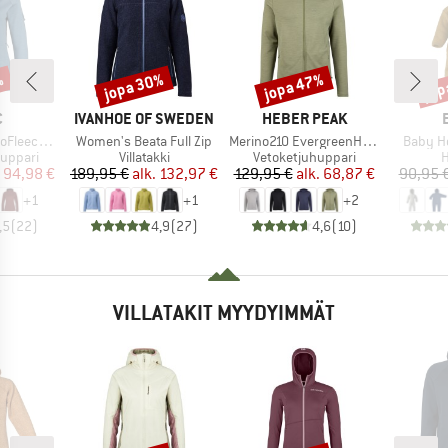
%
jopa 30%
jopa 47%
jop
Alennus
Alennus
Alen
KI
MERKKI
MERKKI
C
IVANHOE OF SWEDEN
HEBER PEAK
Tuote
Tuote
Tuote
. II Zip Hoody
Women's Beata Full Zip
Merino210 EvergreenHe. Zip Hoody
Baby Ho
Tuoteryhmä
Tuoteryhmä
T
huppari
Villatakki
Vetoketjuhuppari
H
nta
ennettu hinta
Hinta
Alennettu hinta
Hinta
Alennettu hinta
94,98 €
189,95 €
alk.
132,97 €
129,95 €
alk.
68,87 €
90,95 
+
1
+
1
+
2
,5
(
22
)
4,9
(
27
)
4,6
(
10
)
VILLATAKIT MYYDYIMMÄT