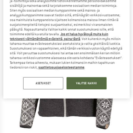
ja -toimintoja sekä analysoimme tietoliikennettämme personoidaksemme
sisältöjä ja mainontaa sekä tarjotaksemme sosiaalisen median toimintoja.
Siten myös sosiaalisen median kumppanimme sekä mainos- ja
analyysikumppanimme saavat tiedon siitä, että käytät verkkosivustoamme;
osa mainituista kumppaneista sijaitsee kolmansissa maissa ilman riittäviä
suojatoimenpiteitä tietojesi suojaamiseksi, esimerkiksi viranomaisten
pääsyltä. Napsauttamalla Valitse kaikki annat suostumuksesi sille, että
toimimme edellä kuvatulla tavalla.
Jos et halua hyväksyä muita kuin
teknisesti välttämättömiä evästeitä, paina tästä
. Voit kuitenkin myös milloin
tahansa muuttaa evästeasetuksiasi asetuksista ja valita yksittäisiä luokkia.
Suostumuksesi on vapaaehtoinen, eikä tämän verkkosivuston käyttö edellytä
sitä. Voit peruuttaa suostumuksesi tai antaa sen ensimmäisen kerran milloin
tahansa verkkosivustomme alaosassa olevasta kohdasta ”Evästeasetukset”.
Tarkempaa tietoa aiheesta, mukaan lukien kolmansiin maihin tapahtuvan
tiedonsiirron riskit,
saattietosuojaselosteestamme
.
ASETUKSET
VALITSE KAIKKI