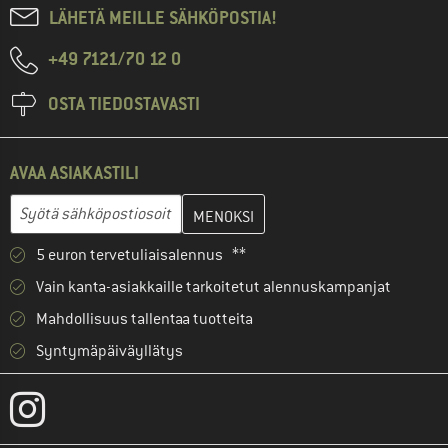
LÄHETÄ MEILLE SÄHKÖPOSTIA!
+49 7121/70 12 0
OSTA TIEDOSTAVASTI
AVAA ASIAKASTILI
Anna sähköpostiosoitteesi ja luo seuraavassa vaiheessa asiakast
Sähköpostiosoite
5 euron tervetuliaisalennus **
Vain kanta-asiakkaille tarkoitetut alennuskampanjat
Mahdollisuus tallentaa tuotteita
Syntymäpäiväyllätys