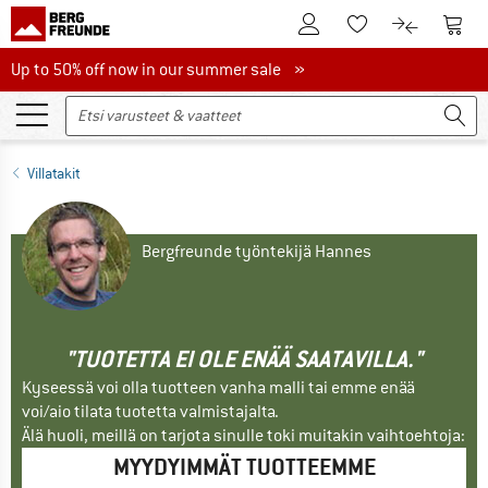
Tästä asiakastilille
Tästä
Tästä toivelistalle
Tästä tuott
Up to 50% off now in our summer sale
Up to 50% off now in our summer sale »
Villatakit
Bergfreunde työntekijä Hannes
"TUOTETTA EI OLE ENÄÄ SAATAVILLA."
Kyseessä voi olla tuotteen vanha malli tai emme enää
voi/aio tilata tuotetta valmistajalta.
Älä huoli, meillä on tarjota sinulle toki muitakin vaihtoehtoja:
MYYDYIMMÄT TUOTTEEMME