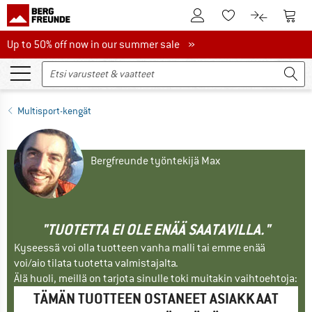
Tästä asiakastilille
Tästä
Tästä toivelistalle
Tästä tuott
Up to 50% off now in our summer sale
Up to 50% off now in our summer sale »
Multisport-kengät
Bergfreunde työntekijä Max
"TUOTETTA EI OLE ENÄÄ SAATAVILLA."
Kyseessä voi olla tuotteen vanha malli tai emme enää
voi/aio tilata tuotetta valmistajalta.
Älä huoli, meillä on tarjota sinulle toki muitakin vaihtoehtoja:
TÄMÄN TUOTTEEN OSTANEET ASIAKKAAT