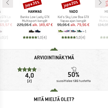
jopa 35%
jopa 20%
15
Alennus
Alennus
Alen
KI
MERKKI
MERKKI
M
A
HANWAG
VADO
M
Tuote
Tuote
Tuote
a GTX Lo
Banks Low Lady GTX
Kid's Sky Low Boa GTX
Wome
ä
Tuoteryhmä
Tuoteryhmä
Tuote
kengät
Multisport-kengät
Vapaa-ajan kengät
Multi
nta
ennettu hinta
Hinta
Alennettu hinta
Hinta
Alennettu hinta
69,97 €
229,95 €
alk.
149,47 €
99,95 €
alk.
79,96 €
134,9
+
1
5,0
(
2
)
5,0
(
4
)
5,0
(
4
)
ARVIOINTINÄKYMÄ
50%
4,0
(2)
suosittelee tätä tuotetta
MITÄ MIELTÄ OLET?