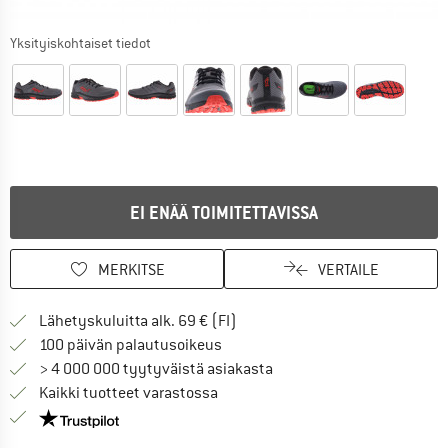
Yksityiskohtaiset tiedot
EI ENÄÄ TOIMITETTAVISSA
MERKITSE
VERTAILE
Löydä toimitustiedot täältä! A
Lähetyskuluitta alk. 69 € (FI)
Siirry palautusoikeuteen täältä A
100 päivän palautusoikeus
> 4 000 000 tyytyväistä asiakasta
Kaikki tuotteet varastossa
Meillä on Trustpilot -sertifiointi - lue lisää tästä!