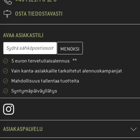
OSTA TIEDOSTAVASTI
AVAA ASIAKASTILI
Anna sähköpostiosoitteesi ja luo seuraavassa vaiheessa asiakast
Sähköpostiosoite
5 euron tervetuliaisalennus **
Vain kanta-asiakkaille tarkoitetut alennuskampanjat
Mahdollisuus tallentaa tuotteita
Syntymäpäiväyllätys
ASIAKASPALVELU