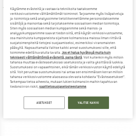
4,0
(2)
Käytämme evästeitä ja vastaavia tekniikoita taataksemme
verkkosivustomme välttämättömät toiminnot. Tarjoamme myös lisäpalveluja
ja -toimintoja sekä analysoimme tietoliikennettämme personoidaksemme
sisältöjä ja mainontaa sekä tarjotaksemme sosiaalisen median toimintoja.
Siten myös sosiaalisen median kumppanimme sekä mainos- ja
analyysikumppanimme saavat tiedon siitä, että käytät verkkosivustoamme;
osa mainituista kumppaneista sijaitsee kolmansissa maissa ilman riittäviä
suojatoimenpiteitä tietojesi suojaamiseksi, esimerkiksi viranomaisten
pääsyltä. Napsauttamalla Valitse kaikki annat suostumuksesi sille, että
toimimme edellä kuvatulla tavalla.
Jos et halua hyväksyä muita kuin
teknisesti välttämättömiä evästeitä, paina tästä
. Voit kuitenkin myös milloin
tahansa muuttaa evästeasetuksiasi asetuksista ja valita yksittäisiä luokkia.
Suostumuksesi on vapaaehtoinen, eikä tämän verkkosivuston käyttö edellytä
sitä. Voit peruuttaa suostumuksesi tai antaa sen ensimmäisen kerran milloin
tahansa verkkosivustomme alaosassa olevasta kohdasta ”Evästeasetukset”.
Tarkempaa tietoa aiheesta, mukaan lukien kolmansiin maihin tapahtuvan
tiedonsiirron riskit,
saattietosuojaselosteestamme
.
ASETUKSET
VALITSE KAIKKI