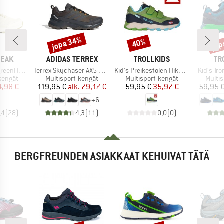
jopa 34%
jop
40%
Alennus
Alennus
Alen
MERKKI
MERKKI
ME
PEAK
ADIDAS TERREX
TROLLKIDS
TR
Tuote
Tuote
Tuote
. WP Low
Terrex Skychaser AX5 GORE-TEX
Kid's Preikestolen Hiker Exclusive
Kid's Tro
ä
Tuoteryhmä
Tuoteryhmä
Tuote
kengät
Multisport-kengät
Multisport-kengät
Multi
nta
ennettu hinta
Hinta
Alennettu hinta
Hinta
Alennettu hinta
4,98 €
119,95 €
alk.
79,17 €
59,95 €
35,97 €
59,95 
+
6
,4
(
28
)
4,3
(
11
)
0,0
(
0
)
BERGFREUNDEN ASIAKKAAT KEHUIVAT TÄTÄ