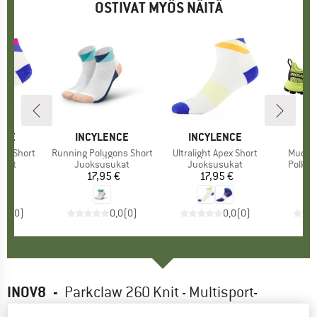
OSTIVAT MYÖS NÄITÄ
NCE
MERKKI
INCYLENCE
MERKKI
INCYLENCE
rals Short
Tuote
Running Polygons Short
Tuote
Ultralight Apex Short
Tuote
Mudtal
hmä
ukat
Tuoteryhmä
Juoksusukat
Tuoteryhmä
Juoksusukat
Tuote
Polkuj
 €
nta
17,95 €
Hinta
17,95 €
Hinta
1
0,0
(
0
)
0,0
(
0
)
0,0
(
0
)
INOV8
-
Parkclaw 260 Knit - Multisport-
kengät