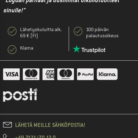
"Löydän parhaat ja uusimmat ulkoilutuotteet
sinulle!"
Lähetyskuluitta alk.
100 päivän
69 € (FI)
palautusoikeus
Klarna
LÄHETÄ MEILLE SÄHKÖPOSTIA!
+49 7121/70 12 0