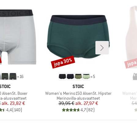
jopa 30%
jopa
Alennus
Alenn
+
16
+
5
MERKKI
MERKKI
STOIC
STOIC
Tuote
Tuote
 AlsenSt. Boxer
Women's Merino150 AlsenSt. Hipster
Women's
hmä
Tuoteryhmä
Tuo
la-alusvaatteet
Merinovilla-alusvaatteet
Mer
Hinta
Alennettu hinta
Hinta
Alennettu hinta
€
alk.
23,82 €
39,95 €
alk.
27,97 €
54
4,4
(
140
)
4,7
(
82
)