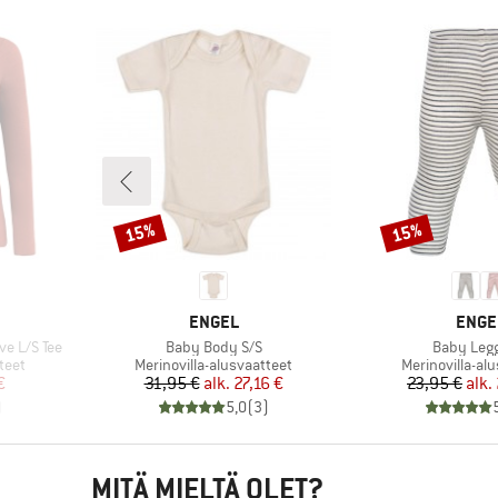
15%
15%
Alennus
Alennus
MERKKI
MERK
ENGEL
ENGE
Tuote
Tuote
e L/S Tee
Baby Body S/S
Baby Leg
Tuoteryhmä
Tuoteryhmä
teet
Merinovilla-alusvaatteet
Merinovilla-al
tu hinta
Hinta
Alennettu hinta
Hi
Al
€
31,95 €
alk.
27,16 €
23,95 €
alk.
)
5,0
(
3
)
MITÄ MIELTÄ OLET?