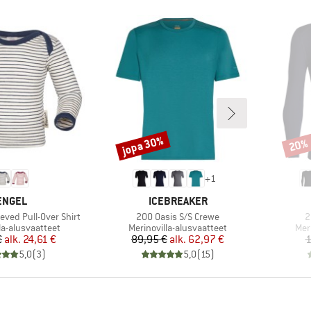
jopa 30%
20%
Alennus
Alenn
+
1
MERKKI
MERKKI
ENGEL
ICEBREAKER
Tuote
T
eved Pull-Over Shirt
200 Oasis S/S Crewe
2
hmä
Tuoteryhmä
Tuo
la-alusvaatteet
Merinovilla-alusvaatteet
Mer
Hinta
Alennettu hinta
Hinta
Alennettu hinta
€
alk.
24,61 €
89,95 €
alk.
62,97 €
1
5,0
(
3
)
5,0
(
15
)