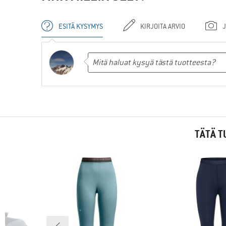
ESITÄ KYSYMYS
KIRJOITA ARVIO
J
TÄTÄ T