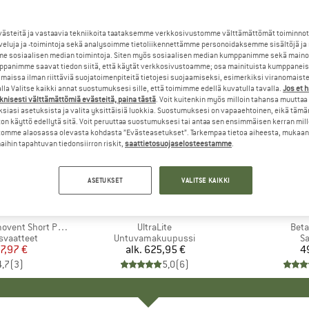
steitä ja vastaavia tekniikoita taataksemme verkkosivustomme välttämättömät toiminnot
veluja ja -toimintoja sekä analysoimme tietoliikennettämme personoidaksemme sisältöjä ja
e sosiaalisen median toimintoja. Siten myös sosiaalisen median kumppanimme sekä mainos
panimme saavat tiedon siitä, että käytät verkkosivustoamme; osa mainituista kumppaneist
maissa ilman riittäviä suojatoimenpiteitä tietojesi suojaamiseksi, esimerkiksi viranomaist
la Valitse kaikki annat suostumuksesi sille, että toimimme edellä kuvatulla tavalla.
Jos et 
knisesti välttämättömiä evästeitä, paina tästä
. Voit kuitenkin myös milloin tahansa muuttaa
siasi asetuksista ja valita yksittäisiä luokkia. Suostumuksesi on vapaaehtoinen, eikä tämä
on käyttö edellytä sitä. Voit peruuttaa suostumuksesi tai antaa sen ensimmäisen kerran mil
omme alaosassa olevasta kohdasta ”Evästeasetukset”. Tarkempaa tietoa aiheesta, mukaan
ihin tapahtuvan tiedonsiirron riskit,
saattietosuojaselosteestamme
.
ASETUKSET
VALITSE KAIKKI
I
OX
MERKKI
WESTERN MOUNTAINEERING
ME
AR
ent Short Pants
Tuote
UltraLite
Tuot
Beta
usvaatteet
Tuoteryhmä
Untuvamakuupussi
T
Sa
nta
ennettu hinta
7,97 €
alk.
625,95 €
Hinta
4
4,7
(
3
)
5,0
(
6
)