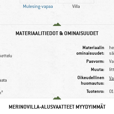
Mulesing-vapaa
Villa
MATERIAALITIEDOT & OMINAISUUDET
Materiaalin
he
ominaisuudet:
sä
kettelu
Pasvorm:
Va
Muuta:
li
Oikeudellinen
Va
aata
huomautus:
Tuotenro:
01
m²
MERINOVILLA-ALUSVAATTEET MYYDYIMMÄT