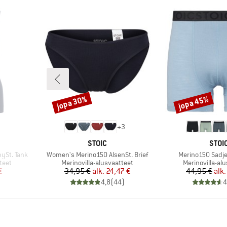
jopa 30%
jopa 45%
Alennus
Alennus
+
3
MERKKI
MERK
STOIC
STOI
Tuote
Tuote
ySt. Tank
Women's Merino150 AlsenSt. Brief
Merino150 Sadje
Tuoteryhmä
Tuoteryhmä
teet
Merinovilla-alusvaatteet
Merinovilla-al
tu hinta
Hinta
Alennettu hinta
Hi
Al
€
34,95 €
alk.
24,47 €
44,95 €
alk.
)
4,8
(
44
)
4