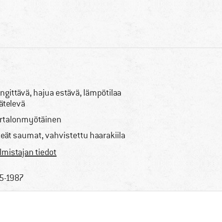
ngittävä, hajua estävä, lämpötilaa
ätelevä
rtalonmyötäinen
tteät saumat, vahvistettu haarakiila
lmistajan tiedot
5-1987