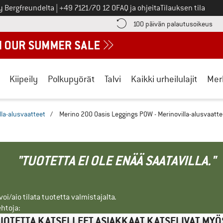
Soita meille
y Bergfreundelta
|
+49 7121/70 12 0
FAQ ja ohjeita
Tilauksen tila
ä maksutiedot täältä! Avautuu tietokentässä
Sii
100 päivän palautusoikeus
Kiipeily
Polkupyörät
Talvi
Kaikki urheilulajit
Mer
lla-alusvaatteet
/
Merino 200 Oasis Leggings POW - Merinovilla-alusvaatte
"TUOTETTA EI OLE ENÄÄ SAATAVILLA."
i/aio tilata tuotetta valmistajalta.
ehtoja:
UOTETTA KATSELLEET ASIAKKAAT KATSELIVAT MYÖ