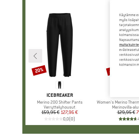
Käytämme evä
myös lisäpal
tarjotaksemm
analyysikump
kolmansissa 
Napsauttamal
muita kuin te
evästeasetuk
verkkosivust
verkkosivust
kolmansiin ma
20%
40%
Alennus
Alennus
MERKKI
ICEBREAKER
MERKK
ORTOV
Tuote
Merino 200 Shifter Pants
Tuote
Women's Merino Thermov
Tuoteryhmä
Verryttelyhousut
Tuoteryhmä
Merinovilla-al
159,95 €
Hinta
Alennettu hinta
127,96 €
129,95 €
Hi
Al
7
0,0
(
0
)