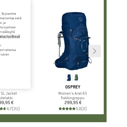
. Tarjoamme
 mainontaa sekä
- ja
a sijaitsee
en pääsyltä.
halua hyväksyä
n
loin tahansa
 lukien
RKKI
C'TERYX
MERKKI
OSPREY
e
 SL Jacket
Tuote
Women's Ariel 65
uoteryhmä
detakki
Tuoteryhmä
Trekkingreppu
99,95 €
Hinta
299,95 €
Hinta
4,7
(
31
)
5,0
(
2
)