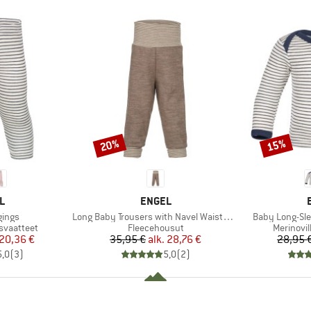
20%
15%
Alennus
Alennus
KI
MERKKI
L
ENGEL
Tuote
Tuote
gings
Long Baby Trousers with Navel Waistband
Baby Long-Sle
Tuoteryhmä
Tuotery
usvaatteet
Fleecehousut
Merinovil
nta
ennettu hinta
Hinta
Alennettu hinta
20,36 €
35,95 €
alk.
28,76 €
28,95 
5,0
(
3
)
5,0
(
2
)