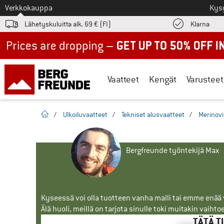
Tästä siirtyäksesi
Verkkokauppa
Kys
Löyd
Lähetyskuluitta alk. 69 € (FI)
Klarna
Up to 50% off now in our summer sale
Vaatteet
Kengät
Varusteet
Kotisivu
/
Ulkoiluvaatteet
/
Tekniset alusvaatteet
/
Merinovi
Bergfreunde työntekijä Max
Kyseessä voi olla tuotteen vanha malli tai emme enää vo
Älä huoli, meillä on tarjota sinulle toki muitakin vaihto
TÄTÄ T