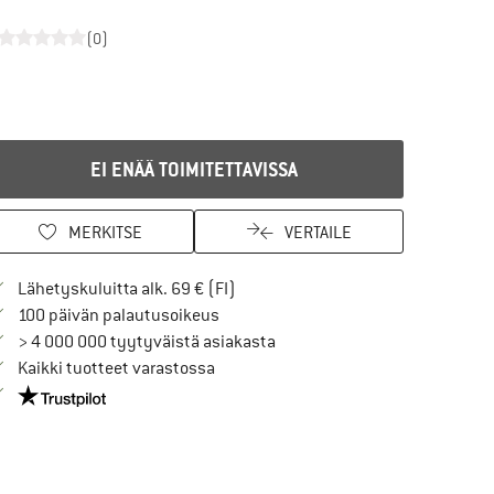
(0)
EI ENÄÄ TOIMITETTAVISSA
MERKITSE
VERTAILE
Löydä toimitustiedot täältä! Avaut
Lähetyskuluitta alk. 69 € (FI)
Siirry palautusoikeuteen täältä Avau
100 päivän palautusoikeus
> 4 000 000 tyytyväistä asiakasta
Kaikki tuotteet varastossa
Meillä on Trustpilot -sertifiointi - lue lisää tästä!