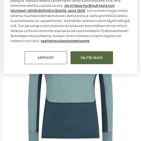
pääsyltä. Napsauttamalla Valitse kaikki annat suostumuksesi sille, että
toimimme edellä kuvatulla tavalla.
Jos et halua hyväksyä muita kuin
(0)
teknisesti välttämättömiä evästeitä, paina tästä
. Voit kuitenkin myös milloin
tahansa muuttaa evästeasetuksiasi asetuksista ja valita yksittäisiä luokkia.
Suostumuksesi on vapaaehtoinen, eikä tämän verkkosivuston käyttö edellytä
sitä. Voit peruuttaa suostumuksesi tai antaa sen ensimmäisen kerran milloin
tahansa verkkosivustomme alaosassa olevasta kohdasta ”Evästeasetukset”.
Tarkempaa tietoa aiheesta, mukaan lukien kolmansiin maihin tapahtuvan
tiedonsiirron riskit,
saattietosuojaselosteestamme
.
ASETUKSET
VALITSE KAIKKI