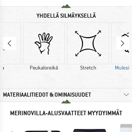
YHDELLÄ SILMÄYKSELLÄ
lla
Peukaloreikä
Stretch
Mulesi
MATERIAALITIEDOT & OMINAISUUDET
MERINOVILLA-ALUSVAATTEET MYYDYIMMÄT