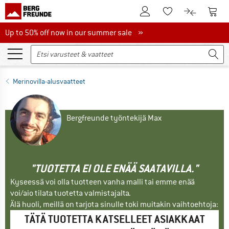
Tästä asiakastilille
Tästä
Tästä toivelistalle
Tästä tuott
Up to 50% off now in our summer sale
Up to 50% off now in our summer sale »
Merinovilla-alusvaatteet
Bergfreunde työntekijä Max
"TUOTETTA EI OLE ENÄÄ SAATAVILLA."
Kyseessä voi olla tuotteen vanha malli tai emme enää
voi/aio tilata tuotetta valmistajalta.
Älä huoli, meillä on tarjota sinulle toki muitakin vaihtoehtoja:
TÄTÄ TUOTETTA KATSELLEET ASIAKKAAT