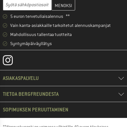
Anna sähköpostiosoitteesi ja luo seuraavassa vaiheessa asiakast
Sähköpostiosoite
5 euron tervetuliaisalennus **
Vain kanta-asiakkaille tarkoitetut alennuskampanjat
Mahdollisuus tallentaa tuotteita
Syntymäpäiväyllätys
ASIAKASPALVELU
TIETOA BERGFREUNDESTA
SOPIMUKSEN PERUUTTAMINEN
**Alennuskuponki on voimassa vähintään 40 euron tilauksissa