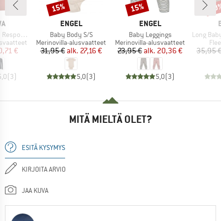
15%
15%
20
Alennus
Alennus
Alen
I
MERKKI
MERKKI
WA
ENGEL
ENGEL
Tuote
Tuote
Tuote
ve L/S Tee
Baby Body S/S
Baby Leggings
Long Baby Trouser
Tuoteryhmä
Tuoteryhmä
Tuo
usvaatteet
Merinovilla-alusvaatteet
Merinovilla-alusvaatteet
Fle
nta
ennettu hinta
Hinta
Alennettu hinta
Hinta
Alennettu hinta
0,71 €
31,95 €
alk.
27,16 €
23,95 €
alk.
20,36 €
35,95 
5,0
(
3
)
5,0
(
3
)
5,0
(
3
)
MITÄ MIELTÄ OLET?
ESITÄ KYSYMYS
KIRJOITA ARVIO
JAA KUVA