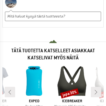
TÄTÄ TUOTETTA KATSELLEET ASIAKKAAT
KATSELIVAT MYÖS NÄITÄ
%
jopa 30%
jop
Alennus
Alen
MERKKI
MERKKI
MER
AKER
EXPED
ICEBREAKER
ICE