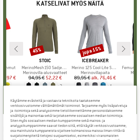
KATSELIVAT MYÖS NÄITÄ
%
jopa 15%
45%
Alennus
Alennus
I
UT
MERKKI
STOIC
MERKKI
ICEBREAKER
M
N
t Mammut
Tuote
MerinoMesh150 SadjemSt. L/S Half Zip
Tuote
Merino 125 Cool-Lite Sphere III L/S Tee
Tuote
Femund Pu
ryhmä
at
Tuoteryhmä
Merinovilla-alusvaatteet
Tuoteryhmä
Merinovillapaita
Tuot
Merin
nta
ennettu hinta
32,97 €
94,95 €
Hinta
Alennettu hinta
52,22 €
89,95 €
alk.
Hinta
Alennettu hinta
76,46 €
1
+
3
+
1
4,2
(
6
)
4,9
(
20
)
5,0
(
3
)
Käytämme evästeitä ja vastaavia tekniikoita taataksemme
verkkosivustomme välttämättömät toiminnot. Tarjoamme myös lisäpalveluja
ja -toimintoja sekä analysoimme tietoliikennettämme personoidaksemme
sisältöjä ja mainontaa sekä tarjotaksemme sosiaalisen median toimintoja.
Siten myös sosiaalisen median kumppanimme sekä mainos- ja
analyysikumppanimme saavat tiedon siitä, että käytät verkkosivustoamme;
ICEBREAKER
-
Merino 125 Zoneknit L/S Half
osa mainituista kumppaneista sijaitsee kolmansissa maissa ilman riittäviä
suojatoimenpiteitä tietojesi suojaamiseksi, esimerkiksi viranomaisten
Zip - Merinovilla-alusvaatteet