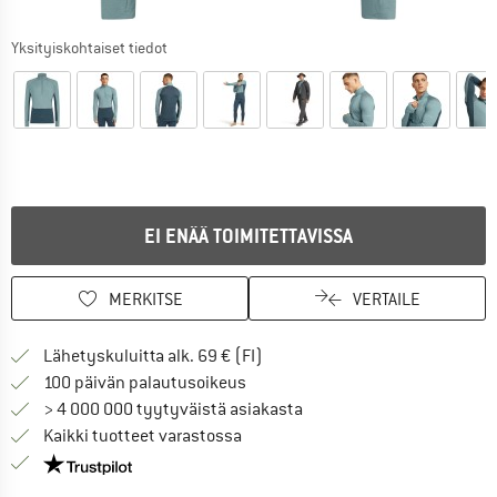
Yksityiskohtaiset tiedot
EI ENÄÄ TOIMITETTAVISSA
MERKITSE
VERTAILE
Löydä toimitustiedot täältä! A
Lähetyskuluitta alk. 69 € (FI)
Siirry palautusoikeuteen täältä A
100 päivän palautusoikeus
> 4 000 000 tyytyväistä asiakasta
Kaikki tuotteet varastossa
Meillä on Trustpilot -sertifiointi - lue lisää tästä!