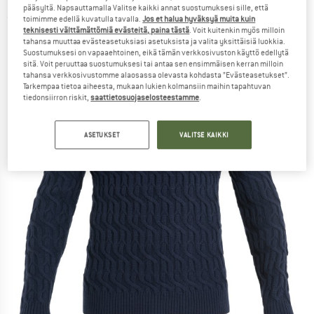
pääsyltä. Napsauttamalla Valitse kaikki annat suostumuksesi sille, että
(0)
toimimme edellä kuvatulla tavalla.
Jos et halua hyväksyä muita kuin
teknisesti välttämättömiä evästeitä, paina tästä
. Voit kuitenkin myös milloin
tahansa muuttaa evästeasetuksiasi asetuksista ja valita yksittäisiä luokkia.
Suostumuksesi on vapaaehtoinen, eikä tämän verkkosivuston käyttö edellytä
sitä. Voit peruuttaa suostumuksesi tai antaa sen ensimmäisen kerran milloin
tahansa verkkosivustomme alaosassa olevasta kohdasta ”Evästeasetukset”.
Tarkempaa tietoa aiheesta, mukaan lukien kolmansiin maihin tapahtuvan
tiedonsiirron riskit,
saattietosuojaselosteestamme
.
ASETUKSET
VALITSE KAIKKI