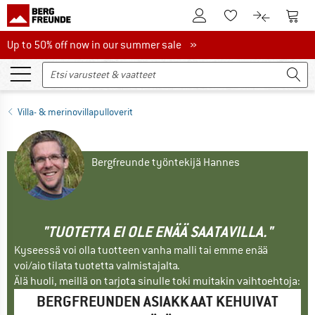
Tästä asiakastilille
Tästä
Tästä toivelistalle
Tästä tuott
Up to 50% off now in our summer sale
Up to 50% off now in our summer sale »
Villa- & merinovillapulloverit
Bergfreunde työntekijä Hannes
"TUOTETTA EI OLE ENÄÄ SAATAVILLA."
Kyseessä voi olla tuotteen vanha malli tai emme enää
voi/aio tilata tuotetta valmistajalta.
Älä huoli, meillä on tarjota sinulle toki muitakin vaihtoehtoja:
BERGFREUNDEN ASIAKKAAT KEHUIVAT