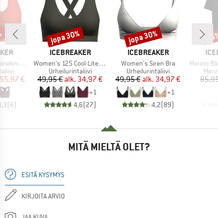
%
jopa 30%
jopa 30%
35
Alennus
Alennus
Alen
MERKKI
MERKKI
MER
AKER
ICEBREAKER
ICEBREAKER
ICE
Tuote
Tuote
Tuote
cerback Bra
Women's 125 Cool-Lite Sprite Racerback Bra
Women's Siren Bra
Merino Blend 125 Coo
mä
Tuoteryhmä
Tuoteryhmä
Tuot
aliivi
Urheilurintaliivi
Urheilurintaliivi
Merin
nta
ennettu hinta
Hinta
Alennettu hinta
Hinta
Alennettu hinta
55,97 €
49,95 €
alk.
34,97 €
49,95 €
alk.
34,97 €
85,95
+
1
+
1
4,3
(
6
)
4,6
(
27
)
4,2
(
89
)
MITÄ MIELTÄ OLET?
ESITÄ KYSYMYS
KIRJOITA ARVIO
JAA KUVA