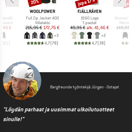
jop
jopa 17%
20%
Alennus
Alennus
Alen
KI
MERKKI
MERKKI
C
WOOLPOWER
FJÄLLRÄVEN
Tuote
Tuote
Tuote
. Pullover
Full Zip Jacket 400
1960 Logo
Women's MerinoTerry285
Tuoteryhmä
Tuoteryhmä
Tuoter
lloverit
Villatakki
T-paidat
Merinov
nta
ennettu hinta
Hinta
Alennettu hinta
Hinta
Alennettu hinta
7,48 €
215,95 €
172,76 €
49,95 €
alk.
41,46 €
149,95 
+
3
+
2
5,0
(
1
)
4,7
(
78
)
4,7
(
38
)
Bergfreunde työntekijä Jürgen - Ostajat
"Löydän parhaat ja uusimmat ulkoilutuotteet
sinulle!"