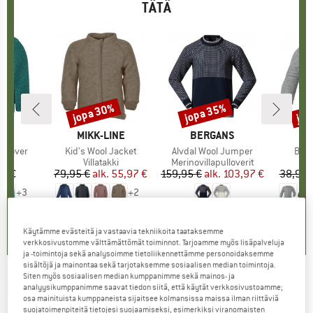
TÄTÄ
jopa 30%
jopa 35%
jop
Alennus
Alennus
Alen
KI
NA
MERKKI
MIKK-LINE
MERKKI
BERGANS
ullover
Tuote
Kid's Wool Jacket
Tuote
Alvdal Wool Jumper
Tuot
Baby
yhmä
ero
Tuoteryhmä
Villatakki
Tuoteryhmä
Merinovillapulloverit
Tu
Ne
10 €
nta
79,95 €
alk.
Hinta
Alennettu hinta
55,97 €
159,95 €
alk.
Hinta
Alennettu hinta
103,97 €
38,95 
+
3
+
2
5,0
(
2
)
5,0
(
4
)
5,0
(
3
)
Käytämme evästeitä ja vastaavia tekniikoita taataksemme
verkkosivustomme välttämättömät toiminnot. Tarjoamme myös lisäpalveluja
ja -toimintoja sekä analysoimme tietoliikennettämme personoidaksemme
sisältöjä ja mainontaa sekä tarjotaksemme sosiaalisen median toimintoja.
Siten myös sosiaalisen median kumppanimme sekä mainos- ja
ICEBREAKER
-
Cable Knit Crewe Sweater -
analyysikumppanimme saavat tiedon siitä, että käytät verkkosivustoamme;
osa mainituista kumppaneista sijaitsee kolmansissa maissa ilman riittäviä
Merinovillapulloverit
suojatoimenpiteitä tietojesi suojaamiseksi, esimerkiksi viranomaisten