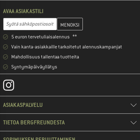
AVAA ASIAKASTILI
Anna sähköpostiosoitteesi ja luo seuraavassa vaiheessa asiakast
Sähköpostiosoite
5 euron tervetuliaisalennus **
Vain kanta-asiakkaille tarkoitetut alennuskampanjat
Mahdollisuus tallentaa tuotteita
Syntymäpäiväyllätys
ASIAKASPALVELU
TIETOA BERGFREUNDESTA
SOPIMUKSEN PERUUTTAMINEN