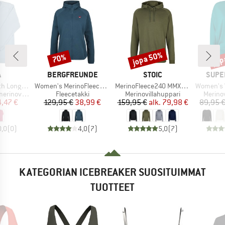
jopa 50%
jop
70%
Alennus
Alennus
Alen
KI
MERKKI
MERKKI
MERK
A
BERGFREUNDE
STOIC
SUPE
Tuote
Tuote
Tuote
ng Sleeves
Women's MerinoFleece NeuffenBF. Zip Hoody
MerinoFleece240 MMXX.Persberg Hoody
Women's Wo
Tuoteryhmä
Tuoteryhmä
Tuoter
villapaita
Fleecetakki
Merinovillahuppari
Merinov
nta
ennettu hinta
Hinta
Alennettu hinta
Hinta
Alennettu hinta
4,47 €
129,95 €
38,99 €
159,95 €
alk.
79,98 €
89,95 
0,0
(
0
)
4,0
(
7
)
5,0
(
7
)
KATEGORIAN ICEBREAKER SUOSITUIMMAT
TUOTTEET