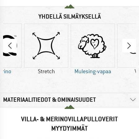
YHDELLÄ SILMÄYKSELLÄ
erino
Stretch
Mulesing-vapaa
Vi
MATERIAALITIEDOT & OMINAISUUDET
VILLA- & MERINOVILLAPULLOVERIT
MYYDYIMMÄT