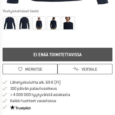
Yksityiskohtaiset tiedot
EI ENÄÄ TOIMITETTAVISSA
MERKITSE
VERTAILE
Löydä toimitustiedot täältä! A
Lähetyskuluitta alk. 69 € (FI)
Siirry palautusoikeuteen täältä A
100 päivän palautusoikeus
> 4 000 000 tyytyväistä asiakasta
Kaikki tuotteet varastossa
Meillä on Trustpilot -sertifiointi - lue lisää tästä!