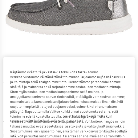
Käytämme evästeitä ja vastaavia tekniikoita taataksemme
verkkosivustomme välttämättömät toiminnot. Tarjoamme myös lisäpalveluja
ja -toimintoja sekä analysoimme tietoliikennettämme personoidaksemme
Yksityiskohtaiset tiedot
sisältöjä ja mainontaa sekä tarjotaksemme sosiaalisen median toimintoja.
Siten myös sosiaalisen median kumppanimme sekä mainos- ja
analyysikumppanimme saavat tiedon siitä, että käytät verkkosivustoamme;
osa mainituista kumppaneista sijaitsee kolmansissa maissa ilman riittäviä
suojatoimenpiteitä tietojesi suojaamiseksi, esimerkiksi viranomaisten
pääsyltä. Napsauttamalla Valitse kaikki annat suostumuksesi sille, että
toimimme edellä kuvatulla tavalla.
Jos et halua hyväksyä muita kuin
Alkuperäinen hinta :
Hinta:
59,95
€
teknisesti välttämättömiä evästeitä, paina tästä
. Voit kuitenkin myös milloin
tahansa muuttaa evästeasetuksiasi asetuksista ja valita yksittäisiä luokkia.
23,98
€
sis. alv
Suostumuksesi on vapaaehtoinen, eikä tämän verkkosivuston käyttö edellytä
Tietoa lähetyskuluista. Avautuu tietokentässä
lisätään Lähetyskulut
sitä. Voit peruuttaa suostumuksesi tai antaa sen ensimmäisen kerran milloin