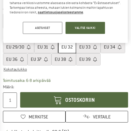
tahansa verkkosivustomme alaosassa olevasta kohdasta ”Evästeasetukset”.
Tarkempaa tietoa aiheesta, mukaan lukien kolmansiin maihin tapahtuvan
Väri:
Charcoal
tiedonsiirron riskit,
saattietosuojaselosteestamme
.
ASETUKSET
VALITSE KAIKKI
60%
Koko: EU
32
EU
29/30
EU
31
EU
32
EU
33
EU
34
EU
36
EU
37
EU
38
EU
39
Kokotaulukko
Linkki avautuu tietokentässä ja sisältää suuri
Toimitusaika: 6-8 arkipäivää
Määrä:
OSTOSKORIIN
MERKITSE
VERTAILE