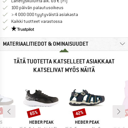
Löydä toimitustiedot täältä! A
Lähetyskuluitta alk. 69 € (FI)
Siirry palautusoikeuteen täältä A
100 päivän palautusoikeus
> 4 000 000 tyytyväistä asiakasta
Kaikki tuotteet varastossa
Meillä on Trustpilot -sertifiointi - lue lisää tästä!
MATERIAALITIEDOT & OMINAISUUDET
TÄTÄ TUOTETTA KATSELLEET ASIAKKAAT
KATSELIVAT MYÖS NÄITÄ
%
65%
42%
35
Alennus
Alennus
Alen
KI
MERKKI
MERKKI
AS
HEBER PEAK
HEBER PEAK