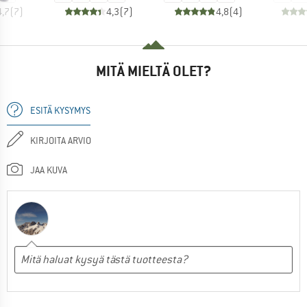
4,7
(
7
)
4,3
(
7
)
4,8
(
4
)
MITÄ MIELTÄ OLET?
ESITÄ KYSYMYS
KIRJOITA ARVIO
JAA KUVA