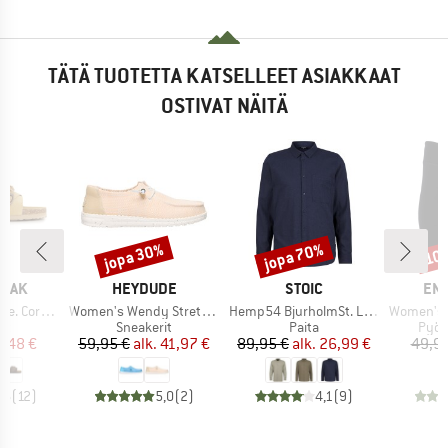
TÄTÄ TUOTETTA KATSELLEET ASIAKKAAT
OSTIVAT NÄITÄ
jopa 30%
jopa 70%
10
Alennus
Alennus
Alen
MERKKI
MERKKI
MER
PEAK
HEYDUDE
STOIC
EN
Tuote
Tuote
Tuote
rk Sandal
Women's Wendy Stretch Sox
Hemp54 BjurholmSt. L/S Shirt
Women's Juvel Short 
yhmä
Tuoteryhmä
Tuoteryhmä
Tuot
it
Sneakerit
Paita
Pyör
nta
ennettu hinta
Hinta
Alennettu hinta
Hinta
Alennettu hinta
1,48 €
59,95 €
alk.
41,97 €
89,95 €
alk.
26,99 €
49,95
,6
(
12
)
5,0
(
2
)
4,1
(
9
)