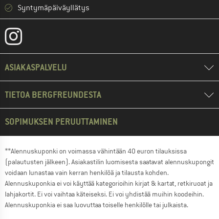
Syntymäpäiväyllätys
ASIAKASPALVELU
TIETOA BERGFREUNDESTA
SOPIMUKSEN PERUUTTAMINEN
**Alennuskuponki on voimassa vähintään 40 euron tilauksissa
(palautusten jälkeen). Asiakastilin luomisesta saatavat alennuskupongit
voidaan lunastaa vain kerran henkilöä ja tilausta kohden.
Alennuskuponkia ei voi käyttää kategorioihin kirjat & kartat, retkiruoat ja
lahjakortit. Ei voi vaihtaa käteiseksi. Ei voi yhdistää muihin koodeihin.
Alennuskuponkia ei saa luovuttaa toiselle henkilölle tai julkaista.