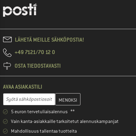
LÄHETÄ MEILLE SÄHKÖPOSTIA!
+49 7121/70 12 0
OSTA TIEDOSTAVASTI
AVAA ASIAKASTILI
Anna sähköpostiosoitteesi ja luo seuraavassa vaiheessa asiakast
Sähköpostiosoite
5 euron tervetuliaisalennus **
Vain kanta-asiakkaille tarkoitetut alennuskampanjat
Mahdollisuus tallentaa tuotteita