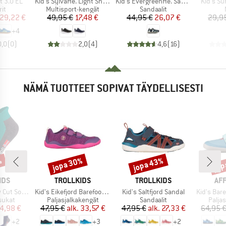
Tuote
Tuote
Tuote
t 3.0 EL
Kid's SylvaHe. Light Shoes
Kid's EvergreenHe. Sandal
Kid's Su
yhmä
Tuoteryhmä
Tuoteryhmä
it
Multisport-kengät
Sandaalit
nta
ennettu hinta
Hinta
Alennettu hinta
Hinta
Alennettu hinta
29,22 €
49,95 €
17,48 €
44,95 €
26,07 €
29,9
+
4
0,0
(
0
)
2,0
(
4
)
4,6
(
16
)
NÄMÄ TUOTTEET SOPIVAT TÄYDELLISESTI
%
jopa 30%
jopa 43%
jop
Alennus
Alennus
Alen
MERKKI
MERKKI
ME
IDS
TROLLKIDS
TROLLKIDS
AF
Tuote
Tuote
Tuote
ks II 2-Pack
Kid's Eikefjord Barefoot Hiker
Kid's Saltfjord Sandal
Kid's Barefoot
mä
Tuoteryhmä
Tuoteryhmä
Tuote
sukat
Paljasjalkakengät
Sandaalit
Palja
nta
ennettu hinta
Hinta
Alennettu hinta
Hinta
Alennettu hinta
4,98 €
47,95 €
alk.
33,57 €
47,95 €
alk.
27,33 €
64,95 
+
2
+
3
+
2