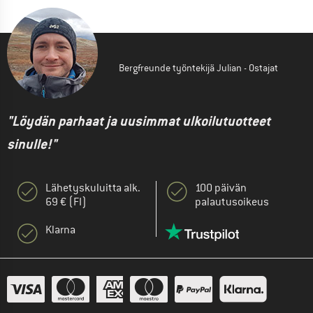
Bergfreunde työntekijä Julian - Ostajat
"Löydän parhaat ja uusimmat ulkoilutuotteet
sinulle!"
Lähetyskuluitta alk.
100 päivän
69 € (FI)
palautusoikeus
Klarna