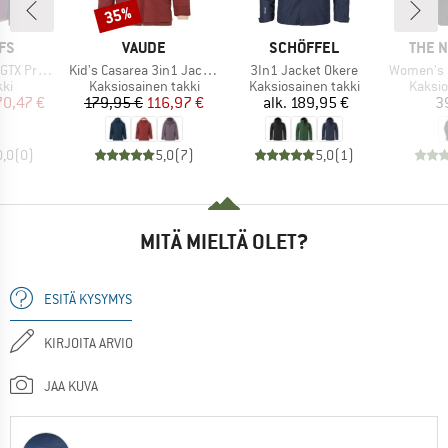
35%
Alennus
I
MERKKI
MERKKI
MERK
FS
VAUDE
SCHÖFFEL
THE 
Tuote
Tuote
Tuote
II Jacket
Kid's Casarea 3in1 Jacket II
3In1 Jacket Okere
Women's Suzan
yhmä
Tuoteryhmä
Tuoteryhmä
Tuote
kki
Kaksiosainen takki
Kaksiosainen takki
Kaksio
nta
ennettu hinta
Hinta
Alennettu hinta
Hinta
70,47 €
179,95 €
116,97 €
alk.
189,95 €
3
0,0
(
0
)
5,0
(
7
)
5,0
(
1
)
MITÄ MIELTÄ OLET?
ESITÄ KYSYMYS
KIRJOITA ARVIO
JAA KUVA