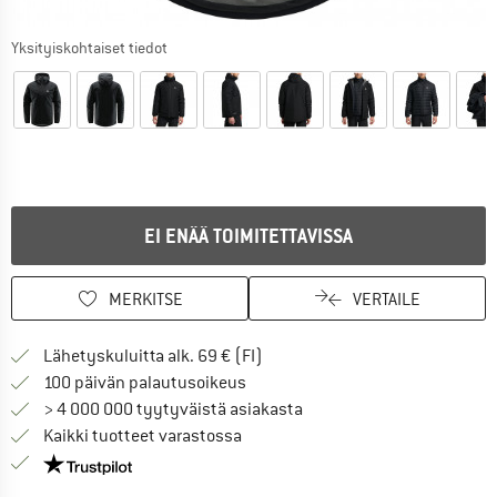
Yksityiskohtaiset tiedot
EI ENÄÄ TOIMITETTAVISSA
MERKITSE
VERTAILE
Löydä toimitustiedot täältä! A
Lähetyskuluitta alk. 69 € (FI)
Siirry palautusoikeuteen täältä A
100 päivän palautusoikeus
> 4 000 000 tyytyväistä asiakasta
Kaikki tuotteet varastossa
Meillä on Trustpilot -sertifiointi - lue lisää tästä!