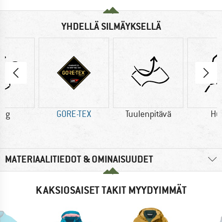
YHDELLÄ SILMÄYKSELLÄ
0 g
GORE-TEX
Tuulenpitävä
Hu
MATERIAALITIEDOT & OMINAISUUDET
KAKSIOSAISET TAKIT MYYDYIMMÄT