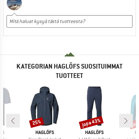
KATEGORIAN HAGLÖFS SUOSITUIMMAT
TUOTTEET
jopa 43%
jop
25%
Alennus
Alennus
Alen
I
MERKKI
MERKKI
M
FS
HAGLÖFS
HAGLÖFS
H