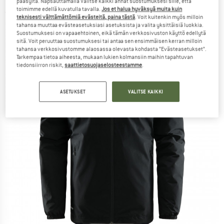
pääsyltä. Napsauttamalla Valitse kaikki annat suostumuksesi sille, että
toimimme edellä kuvatulla tavalla.
Jos et halua hyväksyä muita kuin
(0)
teknisesti välttämättömiä evästeitä, paina tästä
. Voit kuitenkin myös milloin
tahansa muuttaa evästeasetuksiasi asetuksista ja valita yksittäisiä luokkia.
Suostumuksesi on vapaaehtoinen, eikä tämän verkkosivuston käyttö edellytä
sitä. Voit peruuttaa suostumuksesi tai antaa sen ensimmäisen kerran milloin
tahansa verkkosivustomme alaosassa olevasta kohdasta ”Evästeasetukset”.
Tarkempaa tietoa aiheesta, mukaan lukien kolmansiin maihin tapahtuvan
tiedonsiirron riskit,
saattietosuojaselosteestamme
.
ASETUKSET
VALITSE KAIKKI