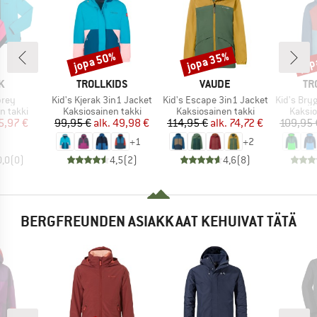
jopa 50%
jopa 35%
jop
Alennus
Alennus
Alen
KI
MERKKI
MERKKI
ME
K
TROLLKIDS
VAUDE
TR
Tuote
Tuote
Tuote
brey
Kid's Kjerak 3in1 Jacket
Kid's Escape 3in1 Jacket
Kid's Brygg
Tuoteryhmä
Tuoteryhmä
Tuote
n takki
Kaksiosainen takki
Kaksiosainen takki
Kaksio
nta
ennettu hinta
Hinta
Alennettu hinta
Hinta
Alennettu hinta
5,97 €
99,95 €
alk.
49,98 €
114,95 €
alk.
74,72 €
109,95 
+
1
+
2
0,0
(
0
)
4,5
(
2
)
4,6
(
8
)
BERGFREUNDEN ASIAKKAAT KEHUIVAT TÄTÄ