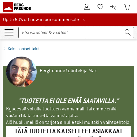
Tästä asiakastilille
Tästä
Tästä toivelistalle
Tästä tuott
Up to 50% off now in our summer sale
Up to 50% off now in our summer sale »
Kaksiosaiset takit
Bergfreunde työntekijä Max
"TUOTETTA EI OLE ENÄÄ SAATAVILLA."
Kyseessä voi olla tuotteen vanha malli tai emme enää
voi/aio tilata tuotetta valmistajalta.
Älä huoli, meillä on tarjota sinulle toki muitakin vaihtoehtoja:
TÄTÄ TUOTETTA KATSELLEET ASIAKKAAT