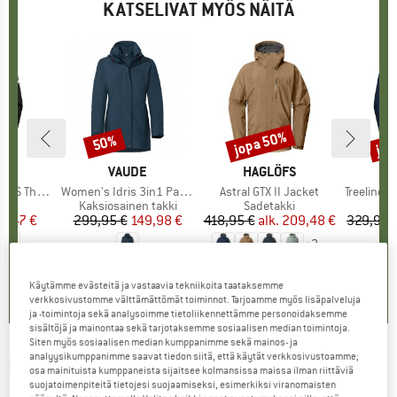
KATSELIVAT MYÖS NÄITÄ
jopa 50%
jop
50%
Alennus
Alennus
Alen
I
UT
MERKKI
VAUDE
MERKKI
HAGLÖFS
M
M
ooded Jacket
Tuote
Women's Idris 3in1 Parka III
Tuote
Astral GTX II Jacket
Tuote
Treeline Hards
ryhmä
ki
Tuoteryhmä
Kaksiosainen takki
Tuoteryhmä
Sadetakki
T
Sa
nta
ennettu hinta
37,47 €
299,95 €
Hinta
Alennettu hinta
149,98 €
418,95 €
alk.
Hinta
Alennettu hinta
209,48 €
329,95 
+
2
4,7
(
6
)
3,7
(
6
)
5,0
(
1
)
Käytämme evästeitä ja vastaavia tekniikoita taataksemme
verkkosivustomme välttämättömät toiminnot. Tarjoamme myös lisäpalveluja
ja -toimintoja sekä analysoimme tietoliikennettämme personoidaksemme
sisältöjä ja mainontaa sekä tarjotaksemme sosiaalisen median toimintoja.
Siten myös sosiaalisen median kumppanimme sekä mainos- ja
analyysikumppanimme saavat tiedon siitä, että käytät verkkosivustoamme;
HAGLÖFS
-
Eldstad 3-in-1 Mimic GTX Jacket -
osa mainituista kumppaneista sijaitsee kolmansissa maissa ilman riittäviä
suojatoimenpiteitä tietojesi suojaamiseksi, esimerkiksi viranomaisten
Kaksiosainen takki