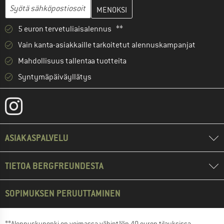
Anna sähköpostiosoitteesi ja luo seuraavassa vaiheessa asiakast
Sähköpostiosoite
5 euron tervetuliaisalennus **
Vain kanta-asiakkaille tarkoitetut alennuskampanjat
Mahdollisuus tallentaa tuotteita
Syntymäpäiväyllätys
ASIAKASPALVELU
TIETOA BERGFREUNDESTA
SOPIMUKSEN PERUUTTAMINEN
**Alennuskuponki on voimassa vähintään 40 euron tilauksissa