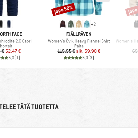
jopa 50%
jopa
Alennus
Alenn
+
2
KI
MERKKI
NORTH FACE
FJÄLLRÄVEN
Tuote
Tuote
hrodite 2.0 Capri
Women's Övik Heavy Flannel Shirt
Women's Helvet
uoteryhmä
Tuoteryhmä
hortsit
Paita
Hinta
Alennettu hinta
Hinta
Alennettu hinta
 €
52,47 €
119,95 €
alk.
59,98 €
69
5,0
(
1
)
5,0
(
3
)
TELEE TÄTÄ TUOTETTA