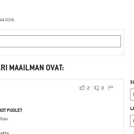
AA KUVA
RI MAAILMAN OVAT:
S
2
0
L
OT PUOLET
stuu
tetta