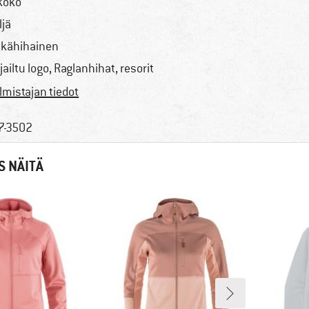
koko
ljä
tkähihainen
rjailtu logo, Raglanhihat, resorit
lmistajan tiedot
7-3502
S NÄITÄ