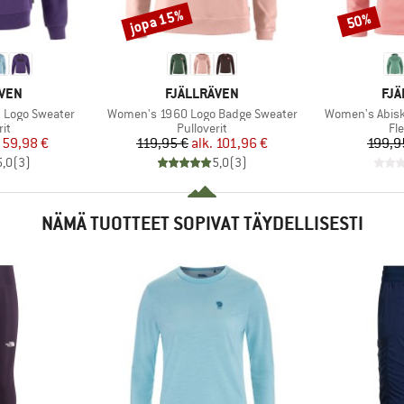
jopa 15%
50%
Alennus
Alennus
MERKKI
MER
ÄVEN
FJÄLLRÄVEN
FJÄ
Tuote
Tuote
 Logo Sweater
Women's 1960 Logo Badge Sweater
Women's Abisk
yhmä
Tuoteryhmä
Tu
rit
Pulloverit
Fl
nta
ennettu hinta
Hinta
Alennettu hinta
59,98 €
119,95 €
alk.
101,96 €
199,9
5,0
(
3
)
5,0
(
3
)
NÄMÄ TUOTTEET SOPIVAT TÄYDELLISESTI