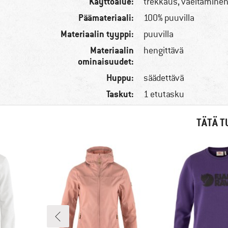
Käyttöalue:
trekkaus, vaeltamine
Päämateriaali:
100% puuvilla
Materiaalin tyyppi:
puuvilla
Materiaalin
hengittävä
ominaisuudet:
Huppu:
säädettävä
Taskut:
1 etutasku
TÄTÄ T