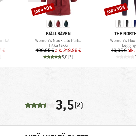
jopa 50%
jopa 30%
Alennus
Alennus
MERKKI
MERKKI
FJÄLLRÄVEN
THE NORTH
Tuote
Tuote
er Hat
Women's Nuuk Lite Parka
Women's Flex 2
Tuoteryhmä
Tuoter
Pitkä takki
Legging
tu hinta
Hinta
Alennettu hinta
Hi
Al
7 €
499,95 €
alk.
249,98 €
49,95 €
alk.
)
5,0
(
3
)
3,5
(2)