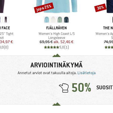
jopa 25%
30%
Alennus
Alennus
MERKKI
MERK
 FACE
FJÄLLRÄVEN
THE 
Tuote
Tuote
5'' Tight
Women's High Coast L/S
Women's Ap
yhmä
Tuoteryhmä
T
sit
Longsleeve
S
nta
ennettu hinta
Hinta
Alennettu hinta
34,97 €
69,95 €
alk.
52,46 €
74,95
0,0
(
0
)
5,0
(
1
)
ARVIOINTINÄKYMÄ
Annetut arviot ovat takuulla aitoja.
Lisätietoja
50%
SUOSIT