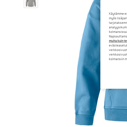
Käytämme evä
myös lisäpal
tarjotaksemm
analyysikump
kolmansissa 
Napsauttamal
muita kuin te
evästeasetuk
verkkosivust
verkkosivust
kolmansiin ma