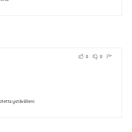
0
0
uotetta ystävälleni