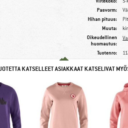
Viitekoko:
n
S-
Pasvorm:
Vä
Hihan pituus:
Pi
Muuta:
ki
Oikeudellinen
Va
huomautus:
Tuotenro:
11
UOTETTA KATSELLEET ASIAKKAAT KATSELIVAT MYÖ