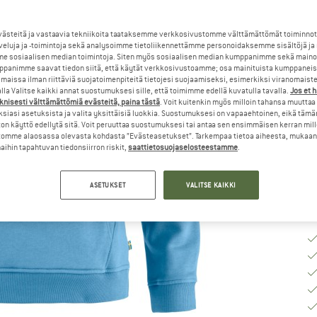
K
steitä ja vastaavia tekniikoita taataksemme verkkosivustomme välttämättömät toiminnot
veluja ja -toimintoja sekä analysoimme tietoliikennettämme personoidaksemme sisältöjä ja
e sosiaalisen median toimintoja. Siten myös sosiaalisen median kumppanimme sekä mainos
K
panimme saavat tiedon siitä, että käytät verkkosivustoamme; osa mainituista kumppaneist
maissa ilman riittäviä suojatoimenpiteitä tietojesi suojaamiseksi, esimerkiksi viranomaist
la Valitse kaikki annat suostumuksesi sille, että toimimme edellä kuvatulla tavalla.
Jos et 
To
knisesti välttämättömiä evästeitä, paina tästä
. Voit kuitenkin myös milloin tahansa muuttaa
Va
siasi asetuksista ja valita yksittäisiä luokkia. Suostumuksesi on vapaaehtoinen, eikä tämä
on käyttö edellytä sitä. Voit peruuttaa suostumuksesi tai antaa sen ensimmäisen kerran mil
Mä
omme alaosassa olevasta kohdasta ”Evästeasetukset”. Tarkempaa tietoa aiheesta, mukaan
ihin tapahtuvan tiedonsiirron riskit,
saattietosuojaselosteestamme
.
ASETUKSET
VALITSE KAIKKI