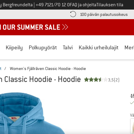
Soita meille
y Bergfreundelta
|
+49 7121/70 12 0
FAQ ja ohjeita
Tilauksen tila
ä maksutiedot täältä! Avautuu tietokentässä
Sii
100 päivän palautusoikeus
Kiipeily
Polkupyörät
Talvi
Kaikki urheilulajit
Mer
t
/
Women's Fjällräven Classic Hoodie - Hoodie
 Classic Hoodie - Hoodie
3,5
(2)
Al
Hi
1
Vä