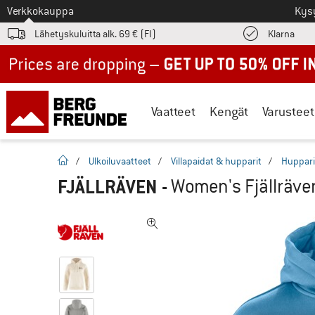
Tästä siirtyäksesi
Verkkokauppa
Kys
Löyd
Lähetyskuluitta alk. 69 € (FI)
Klarna
Up to 50% off now in our summer sale
Vaatteet
Kengät
Varusteet
Kotisivu
/
Ulkoiluvaatteet
/
Villapaidat & hupparit
/
Huppari
FJÄLLRÄVEN
-
Women's Fjällräven