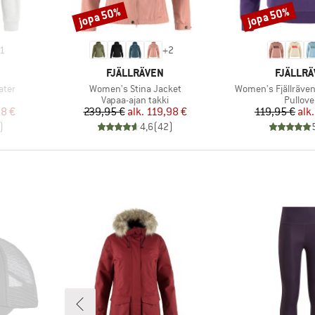
jopa 50%
jopa 50%
Alennus
Alennus
1
+
2
MERKKI
MERKKI
FJÄLLRÄVEN
FJÄLLR
Tuote
Tuote
ater
Women's Stina Jacket
Women's Fjällräven
Tuoteryhmä
Tuoter
Vapaa-ajan takki
Pullove
tu hinta
Hinta
Alennettu hinta
Hi
Al
8 €
239,95 €
alk.
119,98 €
119,95 €
alk.
)
4,6
(
42
)