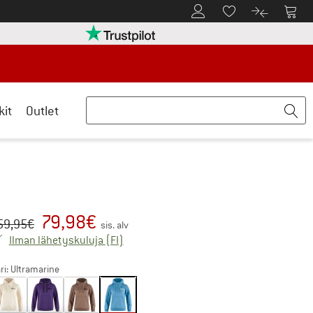
Tästä asiakastilille
Tästä
Tästä toivelistalle
Tästä tuott
rry palautusoikeuteen täältä Avautuu tietokentässä
Meillä on Trustpilot -sertifiointi - lue lis
kit
Outlet
79,98
€
kuperäinen hinta :
nta:
59,95
€
sis. alv
Suomi. Tietoa lähetyskuluista. Avautuu 
Ilman lähetyskuluja
(FI)
ri:
Ultramarine