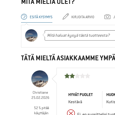
MITÄ MIELTÄ OLET?
ESITÄ KYSYMYS
KIRJOITA ARVIO
J
TÄTÄ MIELTÄ ASIAKKAAMME YMPÄ
Christiane
HYVÄT PUOLET
HUON
25.02.2026
Kestävä
Kuti
52 % pitää
käyttäjän
Ei, en suosittelisi tuo