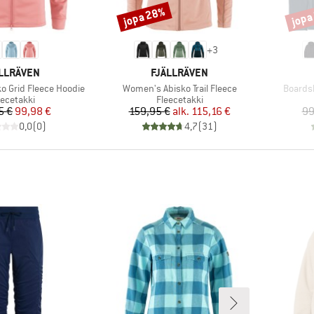
jopa 28%
jopa
Alennus
Alenn
+
3
KKI
MERKKI
LLRÄVEN
FJÄLLRÄVEN
Tuote
Tuote
o Grid Fleece Hoodie
Women's Abisko Trail Fleece
Boards
oteryhmä
Tuoteryhmä
eecetakki
Fleecetakki
Hinta
Alennettu hinta
Hinta
Alennettu hinta
5 €
99,98 €
159,95 €
alk.
115,16 €
99
0,0
(
0
)
4,7
(
31
)