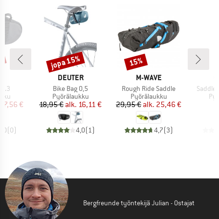
%
jopa 15%
15%
Alennus
Alennus
KI
MERKKI
MERKKI
M
C
DEUTER
M-WAVE
C
Tuote
Tuote
Tuote
 0.3
Bike Bag 0,5
Rough Ride Saddle
Saddle 
hmä
Tuoteryhmä
Tuoteryhmä
Tuo
ukku
Pyörälaukku
Pyörälaukku
Pyö
nta
ennettu hinta
Hinta
Alennettu hinta
Hinta
Alennettu hinta
17,56 €
18,95 €
alk.
16,11 €
29,95 €
alk.
25,46 €
6
0,0
(
0
)
4,0
(
1
)
4,7
(
3
)
Bergfreunde työntekijä Julian - Ostajat