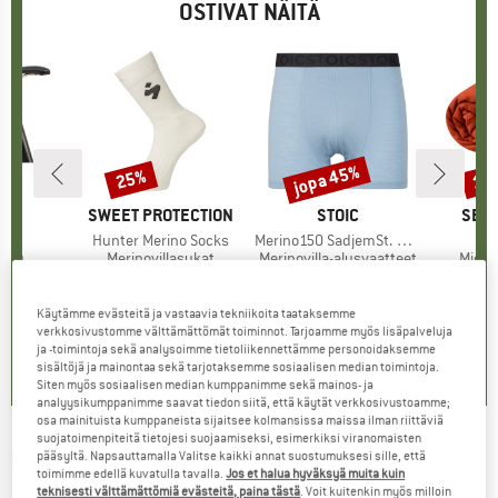
OSTIVAT NÄITÄ
%
jopa 45%
25%
15
Alennus
Alennus
Alen
I
AP
MERKKI
SWEET PROTECTION
MERKKI
STOIC
MER
SEA 
Pack
Tuote
Hunter Merino Socks
Tuote
Merino150 SadjemSt. Boxer
Tuo
Poc
hmä
ukku
Tuoteryhmä
Merinovillasukat
Tuoteryhmä
Merinovilla-alusvaatteet
Tuot
Micro
nta
ennettu hinta
62,36 €
19,95 €
Hinta
Alennettu hinta
14,96 €
44,95 €
alk.
Hinta
Alennettu hinta
24,72 €
16,95 
+
9
Käytämme evästeitä ja vastaavia tekniikoita taataksemme
verkkosivustomme välttämättömät toiminnot. Tarjoamme myös lisäpalveluja
0,0
(
0
)
0,0
(
0
)
4,6
(
19
)
ja -toimintoja sekä analysoimme tietoliikennettämme personoidaksemme
sisältöjä ja mainontaa sekä tarjotaksemme sosiaalisen median toimintoja.
Siten myös sosiaalisen median kumppanimme sekä mainos- ja
analyysikumppanimme saavat tiedon siitä, että käytät verkkosivustoamme;
osa mainituista kumppaneista sijaitsee kolmansissa maissa ilman riittäviä
suojatoimenpiteitä tietojesi suojaamiseksi, esimerkiksi viranomaisten
EVOC
-
Seat Pack Boa Waterproof 8 -
pääsyltä. Napsauttamalla Valitse kaikki annat suostumuksesi sille, että
toimimme edellä kuvatulla tavalla.
Jos et halua hyväksyä muita kuin
Pyörälaukku
teknisesti välttämättömiä evästeitä, paina tästä
. Voit kuitenkin myös milloin