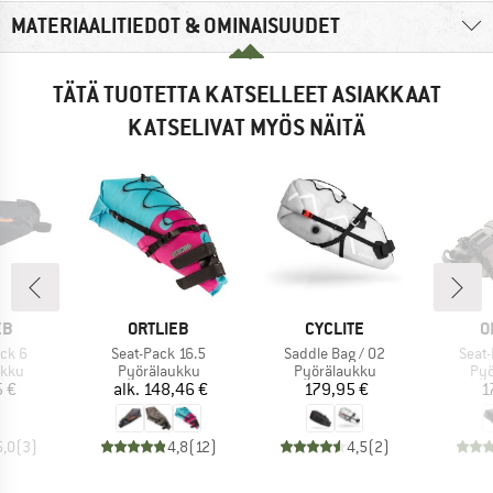
MATERIAALITIEDOT & OMINAISUUDET
TÄTÄ TUOTETTA KATSELLEET ASIAKKAAT
KATSELIVAT MYÖS NÄITÄ
I
MERKKI
MERKKI
M
EB
ORTLIEB
CYCLITE
O
Tuote
Tuote
Tuote
ck 6
Seat-Pack 16.5
Saddle Bag / 02
Seat
hmä
Tuoteryhmä
Tuoteryhmä
Tuo
ukku
Pyörälaukku
Pyörälaukku
Pyö
nta
Hinta
Hinta
5 €
alk.
148,46 €
179,95 €
1
5,0
(
3
)
4,8
(
12
)
4,5
(
2
)