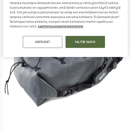
tahansa muuttaa evästeasetuksiasi asetuksista ja valita yksittäisiä luokkia.
(0)
Suostumuksesi on vapaaehtoinen, eikä tämän verkkosivuston käyttö edellytä
sitä. Voit peruuttaa suostumuksesi tai antaa sen ensimmäisen kerran milloin
tahansa verkkosivustomme alaosassa olevasta kohdasta ”Evästeasetukset”.
Tarkempaa tietoa aiheesta, mukaan lukien kolmansiin maihin tapahtuvan
tiedonsiirron riskit,
saattietosuojaselosteestamme
.
ASETUKSET
VALITSE KAIKKI