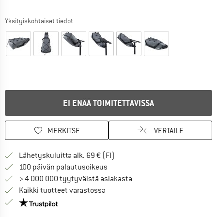
Yksityiskohtaiset tiedot
EI ENÄÄ TOIMITETTAVISSA
MERKITSE
VERTAILE
Löydä toimitustiedot täältä! A
Lähetyskuluitta alk. 69 € (FI)
Siirry palautusoikeuteen täältä A
100 päivän palautusoikeus
> 4 000 000 tyytyväistä asiakasta
Kaikki tuotteet varastossa
Meillä on Trustpilot -sertifiointi - lue lisää tästä!