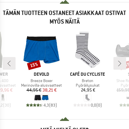
TÄMÄN TUOTTEEN OSTANEET ASIAKKAAT OSTIVAT
MYÖS NÄITÄ
15%
15
Alennus
Alen
MERKKI
MERKKI
WER
DEVOLD
CAFÉ DU CYCLISTE
Tuote
Tuote
Tuote
n 400
Breeze Boxer
Breton
Shoe R
Tuoteryhmä
Tuoteryhmä
Tuot
usvaatteet
Merinovilla-alusvaatteet
Pyöräilysukat
Pyör
nta
ennettu hinta
Hinta
Alennettu hinta
Hinta
19,96 €
44,95 €
38,21 €
24,95 €
159,95
,2
(
30
)
4,3
(
83
)
0,0
(
0
)