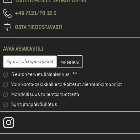
LÄHETÄ MEILLE SÄHKÖPOSTIA!
+49 7121/70 12 0
OSTA TIEDOSTAVASTI
AVAA ASIAKASTILI
Anna sähköpostiosoitteesi ja luo seuraavassa vaiheessa asiakast
Syötä sähköpostiosoitteesi...
5 euron tervetuliaisalennus **
Vain kanta-asiakkaille tarkoitetut alennuskampanjat
Mahdollisuus tallentaa tuotteita
Syntymäpäiväyllätys