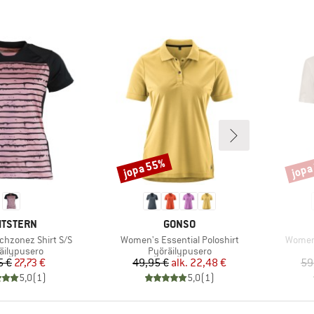
jopa 55%
jopa
Alennus
Alenn
RKKI
MERKKI
MTSTERN
GONSO
Tuote
Tuote
hzonez Shirt S/S
Women's Essential Poloshirt
Women'
eryhmä
Tuoteryhmä
äilypusero
Pyöräilypusero
Hinta
Alennettu hinta
Hinta
Alennettu hinta
5 €
27,73 €
49,95 €
alk.
22,48 €
59
5,0
(
1
)
5,0
(
1
)