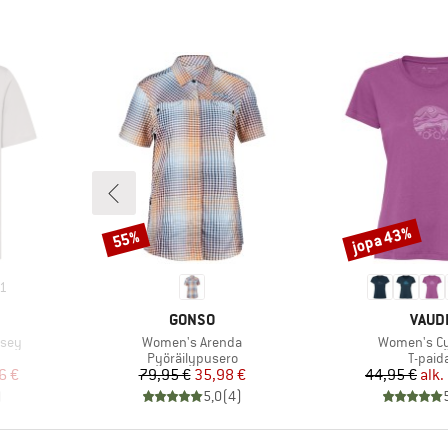
jopa 43%
55%
Alennus
Alennus
1
MERKKI
MERK
GONSO
VAUD
Tuote
Tuote
rsey
Women's Arenda
Women's Cyc
Tuoteryhmä
Tuote
Pyöräilypusero
T-paid
tu hinta
Hinta
Alennettu hinta
Hi
Al
6 €
79,95 €
35,98 €
44,95 €
alk.
)
5,0
(
4
)