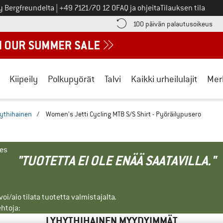
Soita meille
y Bergfreundelta
|
+49 7121/70 12 0
FAQ ja ohjeita
Tilauksen tila
ä maksutiedot täältä! Avautuu tietokentässä
Sii
100 päivän palautusoikeus
Kiipeily
Polkupyörät
Talvi
Kaikki urheilulajit
Mer
ythihainen
/
Women's Jetti Cycling MTB S/S Shirt - Pyöräilypusero
nes
"TUOTETTA EI OLE ENÄÄ SAATAVILLA."
i/aio tilata tuotetta valmistajalta.
ehtoja:
LYHYTHIHAINEN MYYDYIMMÄT