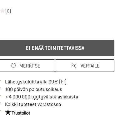
(0)
EI ENÄÄ TOIMITETTAVISSA
MERKITSE
VERTAILE
Löydä toimitustiedot täältä! Avaut
Lähetyskuluitta alk. 69 € (FI)
Siirry palautusoikeuteen täältä Avau
100 päivän palautusoikeus
> 4 000 000 tyytyväistä asiakasta
Kaikki tuotteet varastossa
Meillä on Trustpilot -sertifiointi - lue lisää tästä!