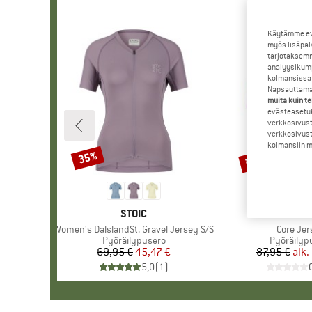
Käytämme evä
myös lisäpal
tarjotaksemm
analyysikump
kolmansissa 
Napsauttamal
muita kuin te
evästeasetuk
verkkosivust
verkkosivust
kolmansiin ma
jopa 40%
35%
Alennus
Alennus
MERKKI
STOIC
MERK
RAPH
Tuote
Women's DalslandSt. Gravel Jersey S/S
Tuote
Core Jer
Tuoteryhmä
Pyöräilypusero
Tuoteryh
Pyöräilyp
69,95 €
Hinta
Alennettu hinta
45,47 €
87,95 €
alk.
Hi
Al
5,0
(
1
)