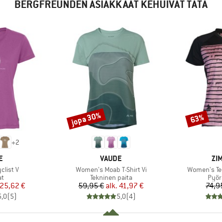
BERGFREUNDEN ASIAKKAAT KEHUIVAT TÄTÄ
jopa 30%
63%
Alennus
Alennus
+
2
KI
MERKKI
ME
E
VAUDE
ZI
Tuote
Tuote
list V
Women's Moab T-Shirt Vi
Women's Tec
ryhmä
Tuoteryhmä
Tuot
at
Tekninen paita
Pyör
nta
ennettu hinta
Hinta
Alennettu hinta
25,62 €
59,95 €
alk.
41,97 €
74,9
5,0
(
5
)
5,0
(
4
)