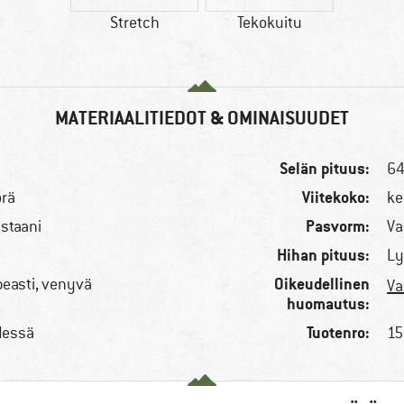
Stretch
Tekokuitu
MATERIAALITIEDOT & OMINAISUUDET
Selän pituus:
64
Viitekoko:
örä
ke
Pasvorm:
astaani
Va
Hihan pituus:
Ly
Oikeudellinen
peasti, venyvä
Va
huomautus:
Tuotenro:
edessä
15