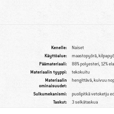
Kenelle:
Naiset
Käyttöalue:
maastopyörä, kilpapy
Päämateriaali:
88% polyesteri, 12% el
Materiaalin tyyppi:
tekokuitu
Materiaalin
hengittävä, kuivuu no
ominaisuudet:
Sulkumekanismi:
puolipitkä vetoketju 
Taskut:
3 selkätaskua