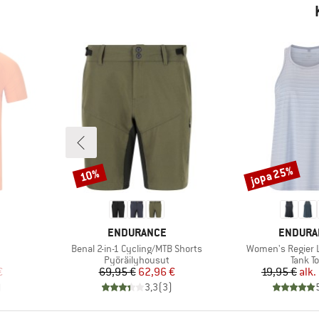
jopa 25%
10%
Alennus
Alennus
MERKKI
MERKKI
ENDURANCE
ENDURA
Tuote
Tuote
Benal 2-in-1 Cycling/MTB Shorts
Women's Regier L
Tuoteryhmä
Tuote
Pyöräilyhousut
Tank T
tu hinta
Hinta
Alennettu hinta
Hi
Al
€
69,95 €
62,96 €
19,95 €
alk.
)
3,3
(
3
)