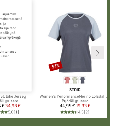
. Tarjoamme
 mainontaa sekä
- ja
a sijaitsee
en pääsyltä.
halua hyväksyä
n
loin tahansa
 lukien
57%
Alennus
MERKKI
STOIC
MERKKI
STOIC
St. Bike Jersey
Tuote
Women's PerformanceMerino LofsdalenSt. MTB S/S
eryhmä
äilypusero
Tuoteryhmä
Pyöräilypusero
 €
Hinta
Alennettu hinta
34,98 €
44,95 €
Hinta
Alennettu hinta
19,33 €
5,0
(
1
)
4,5
(
2
)