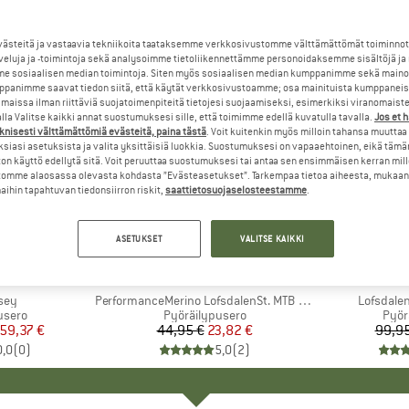
steitä ja vastaavia tekniikoita taataksemme verkkosivustomme välttämättömät toiminnot
veluja ja -toimintoja sekä analysoimme tietoliikennettämme personoidaksemme sisältöjä ja
e sosiaalisen median toimintoja. Siten myös sosiaalisen median kumppanimme sekä mainos
panimme saavat tiedon siitä, että käytät verkkosivustoamme; osa mainituista kumppaneist
maissa ilman riittäviä suojatoimenpiteitä tietojesi suojaamiseksi, esimerkiksi viranomaist
la Valitse kaikki annat suostumuksesi sille, että toimimme edellä kuvatulla tavalla.
Jos et 
knisesti välttämättömiä evästeitä, paina tästä
. Voit kuitenkin myös milloin tahansa muuttaa
siasi asetuksista ja valita yksittäisiä luokkia. Suostumuksesi on vapaaehtoinen, eikä tämä
on käyttö edellytä sitä. Voit peruuttaa suostumuksesi tai antaa sen ensimmäisen kerran mil
omme alaosassa olevasta kohdasta ”Evästeasetukset”. Tarkempaa tietoa aiheesta, mukaan
ihin tapahtuvan tiedonsiirron riskit,
saattietosuojaselosteestamme
.
47%
65%
Alennus
Alennus
ASETUKSET
VALITSE KAIKKI
+
9
KI
A
MERKKI
STOIC
sey
Tuote
PerformanceMerino LofsdalenSt. MTB S/S
Tuote
Lofsdalen
mä
usero
Tuoteryhmä
Pyöräilypusero
Tuot
Pyör
nta
ennettu hinta
59,37 €
44,95 €
Hinta
Alennettu hinta
23,82 €
99,95
0,0
(
0
)
5,0
(
2
)