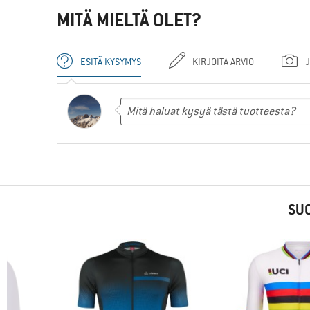
MITÄ MIELTÄ OLET?
ESITÄ KYSYMYS
KIRJOITA ARVIO
J
SUO