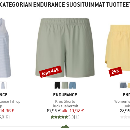
KATEGORIAN ENDURANCE SUOSITUIMMAT TUOTTEE
jopa 45%
25%
Alennus
Alennus
MERKKI
MER
NCE
ENDURANCE
EN
Tuote
Tuote
oose Fit Top
Kros Shorts
Women's 
ryhmä
Tuoteryhmä
Tuot
op
Juoksushortsit
Juok
nta
ennettu hinta
Hinta
Alennettu hinta
14,96 €
19,95 €
alk.
10,97 €
27,95
5,0
(
6
)
5,0
(
1
)