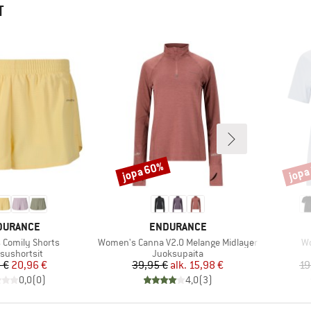
T
jopa 60%
jopa
Alennus
Alenn
KKI
MERKKI
DURANCE
ENDURANCE
Tuote
Tu
Comily Shorts
Women's Canna V2.0 Melange Midlayer
Wo
eryhmä
Tuoteryhmä
sushortsit
Juoksupaita
Hinta
Alennettu hinta
Hinta
Alennettu hinta
 €
20,96 €
39,95 €
alk.
15,98 €
19
0,0
(
0
)
4,0
(
3
)