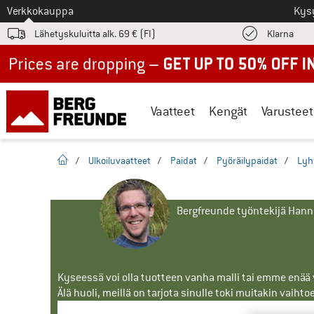
Tästä siirtyäksesi
Verkkokauppa
Kys
Löyd
Lähetyskuluitta alk. 69 € (FI)
Klarna
Up to 50% off now in our summer sale
Vaatteet
Kengät
Varusteet
Kotisivu
/
Ulkoiluvaatteet
/
Paidat
/
Pyöräilypaidat
/
Lyh
Bergfreunde työntekijä Han
Kyseessä voi olla tuotteen vanha malli tai emme enää vo
Älä huoli, meillä on tarjota sinulle toki muitakin vaihto