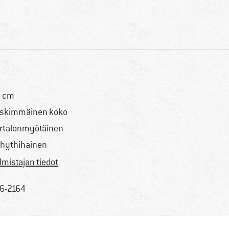
 cm
skimmäinen koko
rtalonmyötäinen
hythihainen
lmistajan tiedot
6-2164