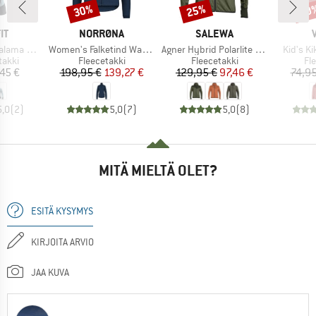
30%
25%
40
Alennus
Alennus
Alen
I
MERKKI
MERKKI
IT
NORRØNA
SALEWA
Tuote
Tuote
Tuote
Alpha Jacket
Women's Falketind Warm1 Jacket
Agner Hybrid Polarlite Durastretch Fullzip Hoody
Kid's K
mä
Tuoteryhmä
Tuoteryhmä
Tu
takki
Fleecetakki
Fleecetakki
Fl
nta
Hinta
Alennettu hinta
Hinta
Alennettu hinta
45 €
198,95 €
139,27 €
129,95 €
97,46 €
74,95
5,0
(
2
)
5,0
(
7
)
5,0
(
8
)
MITÄ MIELTÄ OLET?
ESITÄ KYSYMYS
KIRJOITA ARVIO
JAA KUVA