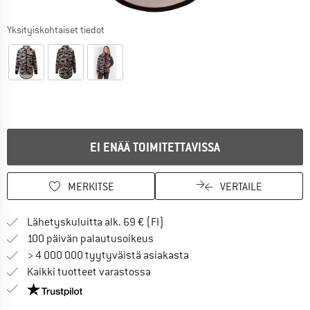
Yksityiskohtaiset tiedot
EI ENÄÄ TOIMITETTAVISSA
MERKITSE
VERTAILE
Löydä toimitustiedot täältä! A
Lähetyskuluitta alk. 69 € (FI)
Siirry palautusoikeuteen täältä A
100 päivän palautusoikeus
> 4 000 000 tyytyväistä asiakasta
Kaikki tuotteet varastossa
Meillä on Trustpilot -sertifiointi - lue lisää tästä!