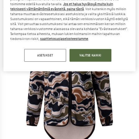
toimimme edellä kuvatulla tavalla.
Jos et halua hyväksyä muita kuin
(0)
teknisesti välttämättömiä evästeitä, paina tästä
. Voit kuitenkin myös milloin
tahansa muuttaa evästeasetuksiasi asetuksista ja valita yksittäisiä luokkia.
Suostumuksesi on vapaaehtoinen, eikä tämän verkkosivuston käyttö edellytä
sitä. Voit peruuttaa suostumuksesi tai antaa sen ensimmäisen kerran milloin
tahansa verkkosivustomme alaosassa olevasta kohdasta ”Evästeasetukset”.
Tarkempaa tietoa aiheesta, mukaan lukien kolmansiin maihin tapahtuvan
tiedonsiirron riskit,
saattietosuojaselosteestamme
.
ASETUKSET
VALITSE KAIKKI