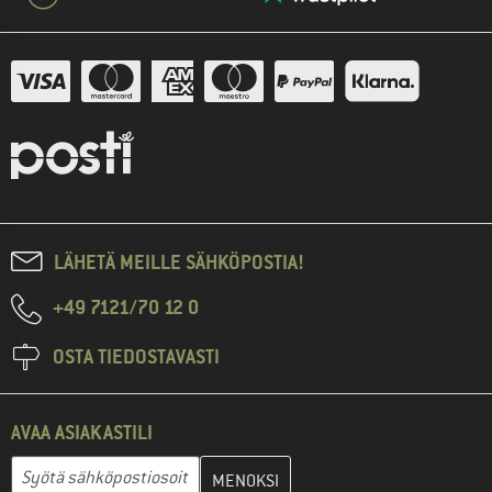
LÄHETÄ MEILLE SÄHKÖPOSTIA!
+49 7121/70 12 0
OSTA TIEDOSTAVASTI
AVAA ASIAKASTILI
Anna sähköpostiosoitteesi ja luo seuraavassa vaiheessa asiakast
Sähköpostiosoite