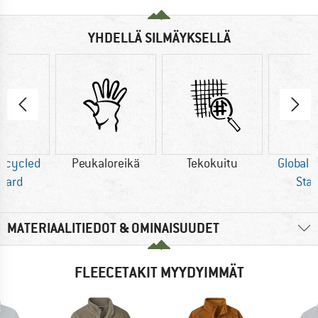
YHDELLÄ SILMÄYKSELLÄ
Recycled
Peukaloreikä
Tekokuitu
Global 
dard
Sta
MATERIAALITIEDOT & OMINAISUUDET
FLEECETAKIT MYYDYIMMÄT