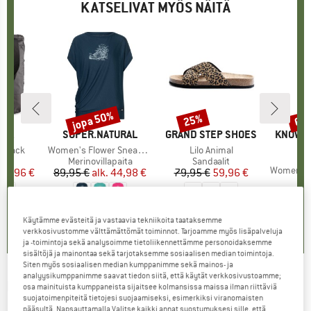
KATSELIVAT MYÖS NÄITÄ
%
jopa 50%
25%
60
Alennus
Alennus
Alen
NIA
MERKKI
SUPER.NATURAL
MERKKI
GRAND STEP SHOES
MERKKI
KNOWL
te Pack
Tuote
Women's Flower Sneakers Loose Tee
Tuote
Lilo Animal
A
yhmä
kku
Tuoteryhmä
Merinovillapaita
Tuoteryhmä
Sandaalit
Tuote
Women's Corduro
nta
ennettu hinta
71,96 €
89,95 €
alk.
Hinta
Alennettu hinta
44,98 €
79,95 €
Hinta
Alennettu hinta
59,96 €
+
3
129,9
5,0
(
6
)
1,0
(
1
)
0,0
(
0
)
Käytämme evästeitä ja vastaavia tekniikoita taataksemme
verkkosivustomme välttämättömät toiminnot. Tarjoamme myös lisäpalveluja
ja -toimintoja sekä analysoimme tietoliikennettämme personoidaksemme
sisältöjä ja mainontaa sekä tarjotaksemme sosiaalisen median toimintoja.
Siten myös sosiaalisen median kumppanimme sekä mainos- ja
analyysikumppanimme saavat tiedon siitä, että käytät verkkosivustoamme;
EIVY
-
Women's Redwood Sherpa Jacket -
osa mainituista kumppaneista sijaitsee kolmansissa maissa ilman riittäviä
suojatoimenpiteitä tietojesi suojaamiseksi, esimerkiksi viranomaisten
Fleecetakki
pääsyltä. Napsauttamalla Valitse kaikki annat suostumuksesi sille, että