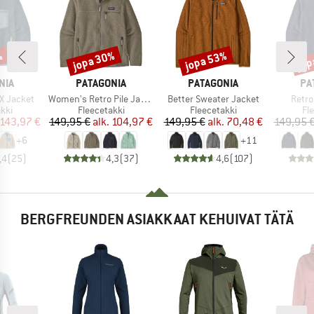
%
jopa 30%
jopa 53%
jop
Alennus
Alennus
Alen
MERKKI
MERKKI
ME
NIA
PATAGONIA
PATAGONIA
PA
Tuote
Tuote
Tuote
-X Jacket
Women's Retro Pile Jacket
Better Sweater Jacket
Retro
hmä
Tuoteryhmä
Tuoteryhmä
Tu
kki
Fleecetakki
Fleecetakki
Fl
nta
ennettu hinta
Hinta
Alennettu hinta
Hinta
Alennettu hinta
143,97 €
149,95 €
alk.
104,97 €
149,95 €
alk.
70,48 €
149,95 
+
6
+
11
,4
(
25
)
4,3
(
37
)
4,6
(
107
)
BERGFREUNDEN ASIAKKAAT KEHUIVAT TÄTÄ