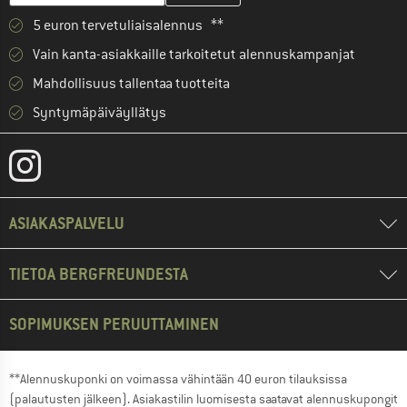
5 euron tervetuliaisalennus **
Vain kanta-asiakkaille tarkoitetut alennuskampanjat
Mahdollisuus tallentaa tuotteita
Syntymäpäiväyllätys
ASIAKASPALVELU
TIETOA BERGFREUNDESTA
SOPIMUKSEN PERUUTTAMINEN
**Alennuskuponki on voimassa vähintään 40 euron tilauksissa
(palautusten jälkeen). Asiakastilin luomisesta saatavat alennuskupongit