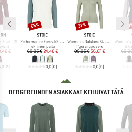
65%
37%
70
Alennus
Alennus
Alen
MERKKI
MERKKI
ERN
STOIC
STOIC
Tuote
Tuote
Tuote
Shirt L/S
Performance ForsvikSt. Longsleeve
Women's DalslandSt. Gravel Jersey L/S
Women's Performanc
ä
Tuoteryhmä
Tuoteryhmä
Tuo
overit
Tekninen paita
Pyöräilypusero
Tekn
nta
ennettu hinta
Hinta
Alennettu hinta
Hinta
Alennettu hinta
,46 €
69,95 €
24,48 €
89,95 €
56,67 €
69,95
5,0
(
2
)
0,0
(
0
)
0,0
(
0
)
BERGFREUNDEN ASIAKKAAT KEHUIVAT TÄTÄ