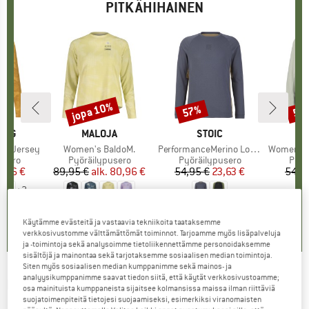
PITKÄHIHAINEN
jopa 10%
57%
57
Alennus
Alennus
Alen
ING
MERKKI
MALOJA
MERKKI
STOIC
L/S Jersey
Tuote
Women's BaldoM.
Tuote
PerformanceMerino LofsdalenSt. MTB L/S
Tuote
Women's PerformanceM
mä
usero
Tuoteryhmä
Pyöräilypusero
Tuoteryhmä
Pyöräilypusero
Tuot
Pyör
nta
ennettu hinta
,46 €
89,95 €
alk.
Hinta
Alennettu hinta
80,96 €
54,95 €
Hinta
Alennettu hinta
23,63 €
54,9
+
2
4,5
(
2
)
0,0
(
0
)
5,0
(
1
)
Käytämme evästeitä ja vastaavia tekniikoita taataksemme
verkkosivustomme välttämättömät toiminnot. Tarjoamme myös lisäpalveluja
ja -toimintoja sekä analysoimme tietoliikennettämme personoidaksemme
sisältöjä ja mainontaa sekä tarjotaksemme sosiaalisen median toimintoja.
Siten myös sosiaalisen median kumppanimme sekä mainos- ja
analyysikumppanimme saavat tiedon siitä, että käytät verkkosivustoamme;
DEVOLD
-
Women's Kløvstien Merino Shirt -
osa mainituista kumppaneista sijaitsee kolmansissa maissa ilman riittäviä
suojatoimenpiteitä tietojesi suojaamiseksi, esimerkiksi viranomaisten
Pyöräilypusero