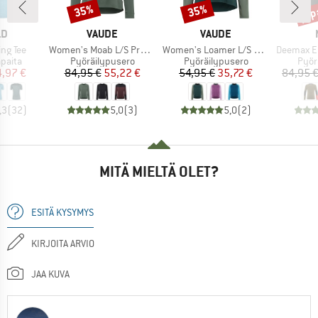
jop
35%
35%
Alennus
Alennus
Alen
I
MERKKI
MERKKI
LD
VAUDE
VAUDE
Tuote
Tuote
Tuote
ing Tee
Women's Moab L/S Pro Shirt
Women's Loamer L/S Shirt
Deemax Endur
mä
Tuoteryhmä
Tuoteryhmä
Tuot
apaita
Pyöräilypusero
Pyöräilypusero
Pyör
nta
ennettu hinta
Hinta
Alennettu hinta
Hinta
Alennettu hinta
,97 €
84,95 €
55,22 €
54,95 €
35,72 €
84,95 
,3
(
32
)
5,0
(
3
)
5,0
(
2
)
MITÄ MIELTÄ OLET?
ESITÄ KYSYMYS
KIRJOITA ARVIO
JAA KUVA