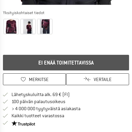
Yksityiskohtaiset tiedot
EI ENÄÄ TOIMITETTAVISSA
MERKITSE
VERTAILE
Löydä toimitustiedot täältä! A
Lähetyskuluitta alk. 69 € (FI)
Siirry palautusoikeuteen täältä A
100 päivän palautusoikeus
> 4 000 000 tyytyväistä asiakasta
Kaikki tuotteet varastossa
Meillä on Trustpilot -sertifiointi - lue lisää tästä!