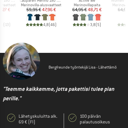
Tuote
Tuote
Tuote
90 Shirt
Lauparen Merino 190 Base Tee
Active Tee
Women's Be
Tuoteryhmä
Tuoteryhmä
Tuotery
usvaatteet
Merinovilla-alusvaatteet
Merinovillapaita
Merinovil
nta
ennettu hinta
Hinta
Alennettu hinta
Hinta
Alennettu hinta
1,27 €
59,95 €
47,96 €
64,95 €
48,71 €
64,9
,0
(
13
)
4,8
(
46
)
3,8
(
5
)
Bergfreunde työntekijä Lisa - Lähettämö
"Teemme kaikkemme, jotta pakettisi tulee pian
perille."
Lähetyskuluitta alk.
100 päivän
69 € (FI)
palautusoikeus