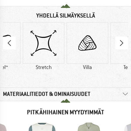
YHDELLÄ SILMÄYKSELLÄ
cel™
Stretch
Villa
Ten
MATERIAALITIEDOT & OMINAISUUDET
PITKÄHIHAINEN MYYDYIMMÄT