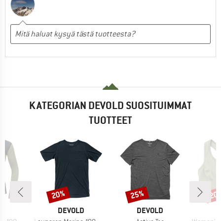
KATEGORIAN DEVOLD SUOSITUIMMAT
TUOTTEET
20%
25%
20
Alennus
Alennus
Alen
I
MERKKI
MERKKI
M
LD
DEVOLD
DEVOLD
D