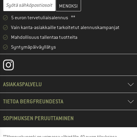
Anna sähköpostiosoitteesi ja luo seuraavassa vaiheessa asiakast
Sähköpostiosoite
5 euron tervetuliaisalennus **
Vain kanta-asiakkaille tarkoitetut alennuskampanjat
Mahdollisuus tallentaa tuotteita
Syntymäpäiväyllätys
ASIAKASPALVELU
TIETOA BERGFREUNDESTA
SOPIMUKSEN PERUUTTAMINEN
**Alennuskuponki on voimassa vähintään 40 euron tilauksissa