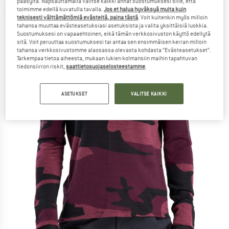
pääsyltä. Napsauttamalla Valitse kaikki annat suostumuksesi sille, että
toimimme edellä kuvatulla tavalla.
Jos et halua hyväksyä muita kuin
(0)
teknisesti välttämättömiä evästeitä, paina tästä
. Voit kuitenkin myös milloin
tahansa muuttaa evästeasetuksiasi asetuksista ja valita yksittäisiä luokkia.
Suostumuksesi on vapaaehtoinen, eikä tämän verkkosivuston käyttö edellytä
sitä. Voit peruuttaa suostumuksesi tai antaa sen ensimmäisen kerran milloin
tahansa verkkosivustomme alaosassa olevasta kohdasta ”Evästeasetukset”.
Tarkempaa tietoa aiheesta, mukaan lukien kolmansiin maihin tapahtuvan
tiedonsiirron riskit,
saattietosuojaselosteestamme
.
ASETUKSET
VALITSE KAIKKI