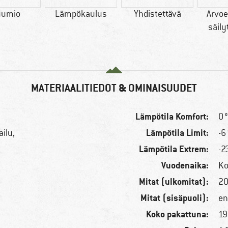
umio
Lämpökaulus
Yhdistettävä
Arvoe
säily
MATERIAALITIEDOT & OMINAISUUDET
Lämpötila Komfort:
0 
Lämpötila Limit:
ailu,
-6
Lämpötila Extrem:
-2
Vuodenaika:
Ko
Mitat (ulkomitat):
20
Mitat (sisäpuoli):
en
Koko pakattuna:
19