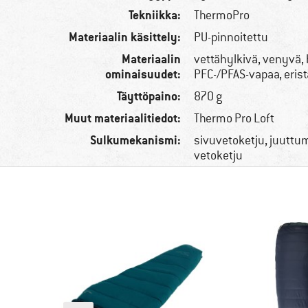
Tekniikka:
ThermoPro
Materiaalin käsittely:
PU-pinnoitettu
Materiaalin
vettähylkivä, venyvä, 
ominaisuudet:
PFC-/PFAS-vapaa, eris
Täyttöpaino:
870 g
Muut materiaalitiedot:
Thermo Pro Loft
Sulkumekanismi:
sivuvetoketju, juuttu
vetoketju