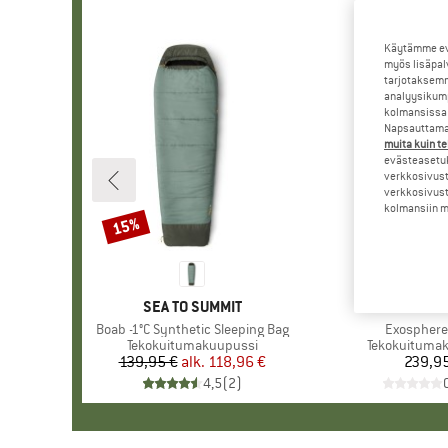
Käytämme evä
myös lisäpal
tarjotaksemm
analyysikump
kolmansissa 
Napsauttamal
muita kuin te
evästeasetuk
verkkosivust
verkkosivust
kolmansiin ma
15%
Alennus
MERKKI
SEA TO SUMMIT
MERKK
DEUT
Tuote
Boab -1°C Synthetic Sleeping Bag
Tuote
Exosphere 
Tuoteryhmä
Tekokuitumakuupussi
Tuoteryhmä
Tekokuituma
139,95 €
alk.
Hinta
Alennettu hinta
118,96 €
239,9
Hi
4,5
(
2
)