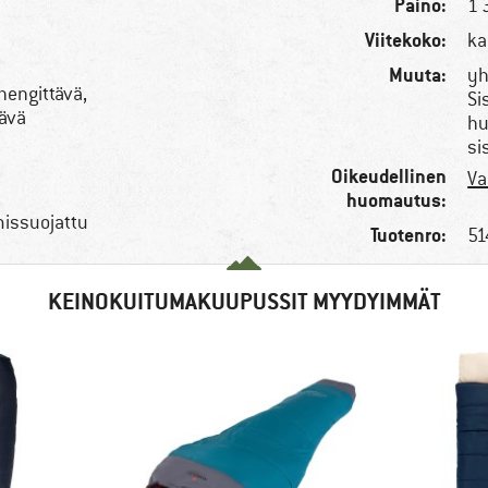
Paino:
1 
Viitekoko:
ka
Muuta:
yh
hengittävä,
Si
tävä
hu
si
Oikeudellinen
Va
huomautus:
missuojattu
Tuotenro:
51
KEINOKUITUMAKUUPUSSIT MYYDYIMMÄT