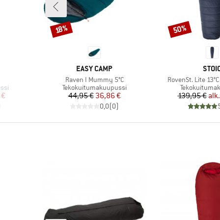
50%
Alennus
Alennus
18%
MERKKI
MERK
EASY CAMP
STOI
Tuote
Tuote
Raven I Mummy 5°C
RovenSt. Lite 13°C
Tuoteryhmä
Tuoteryhmä
ssi
Tekokuitumakuupussi
Tekokuituma
tu hinta
Hinta
Alennettu hinta
Hi
Al
 €
44,95 €
36,86 €
139,95 €
alk.
)
0,0
(
0
)