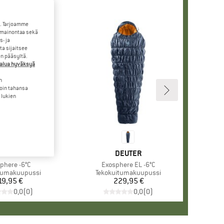
. Tarjoamme
 mainontaa sekä
- ja
a sijaitsee
en pääsyltä.
halua hyväksyä
n
loin tahansa
 lukien
ERKKI
EUTER
MERKKI
DEUTER
e
phere -6°C
Tuote
Exosphere EL -6°C
yhmä
tumakuupussi
Tuoteryhmä
Tekokuitumakuupussi
19,95 €
Hinta
229,95 €
Hinta
0,0
(
0
)
0,0
(
0
)