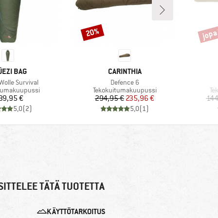
jopa
20%
Alennus
Alenn
RKKI
MERKKI
ÜEZI BAG
CARINTHIA
Tuote
Wolle Survival
Defence 6
hmä
Tuoteryhmä
Tu
tumakuupussi
Tekokuitumakuupussi
Te
Hinta
Hinta
Alennettu hinta
39,95 €
294,95 €
235,96 €
144
5,0
(
2
)
5,0
(
1
)
ITTELEE TÄTÄ TUOTETTA
KÄYTTÖTARKOITUS