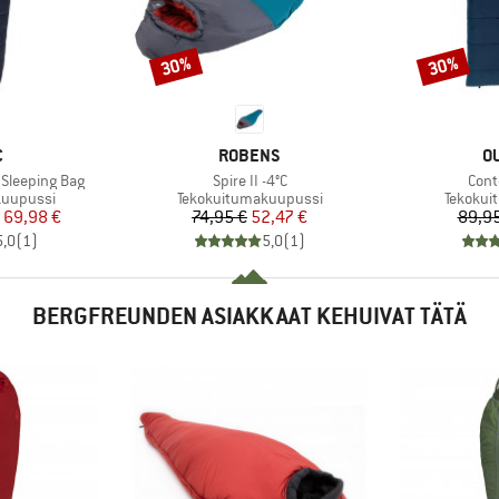
30%
30%
Alennus
Alennus
KI
MERKKI
M
C
ROBENS
O
Tuote
Tuot
 Sleeping Bag
Spire II -4°C
Cont
Tuoteryhmä
Tuotery
kuupussi
Tekokuitumakuupussi
Tekokui
nta
ennettu hinta
Hinta
Alennettu hinta
69,98 €
74,95 €
52,47 €
89,95
5,0
(
1
)
5,0
(
1
)
BERGFREUNDEN ASIAKKAAT KEHUIVAT TÄTÄ