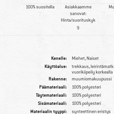
00 g
100% suositella
Asiakkaamme
Mu
sanovat:
Hinta/suorituskyk
y
Kenelle:
Miehet,
Naiset
Käyttöalue:
trekkaus, leirintämatk
vuorikiipeily korkealla
Rakenne:
muumiomakuupussi
Päämateriaali:
100% polyesteri
Täytemateriaali:
100% polyesteri
Sisämateriaali:
100% polyesteri
Materiaalin tyyppi:
synteettinen eristys