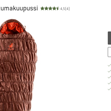
itumakuupussi
4,5
(4)