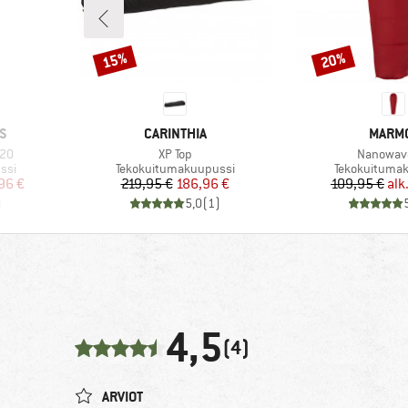
15%
20%
Alennus
Alennus
MERKKI
MERKK
S
CARINTHIA
MARM
Tuote
Tuote
 20
XP Top
Nanowav
Tuoteryhmä
Tuoteryhmä
ssi
Tekokuitumakuupussi
Tekokuituma
tu hinta
Hinta
Alennettu hinta
Hi
Al
96 €
219,95 €
186,96 €
109,95 €
alk
)
5,0
(
1
)
4,5
(4)
ARVIOT