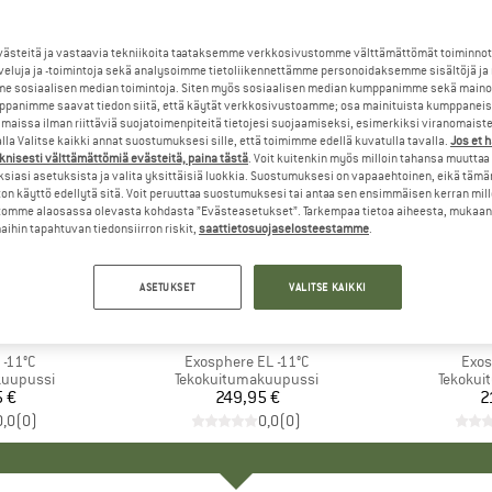
steitä ja vastaavia tekniikoita taataksemme verkkosivustomme välttämättömät toiminnot
veluja ja -toimintoja sekä analysoimme tietoliikennettämme personoidaksemme sisältöjä ja
e sosiaalisen median toimintoja. Siten myös sosiaalisen median kumppanimme sekä mainos
panimme saavat tiedon siitä, että käytät verkkosivustoamme; osa mainituista kumppaneist
maissa ilman riittäviä suojatoimenpiteitä tietojesi suojaamiseksi, esimerkiksi viranomaist
la Valitse kaikki annat suostumuksesi sille, että toimimme edellä kuvatulla tavalla.
Jos et 
knisesti välttämättömiä evästeitä, paina tästä
. Voit kuitenkin myös milloin tahansa muuttaa
siasi asetuksista ja valita yksittäisiä luokkia. Suostumuksesi on vapaaehtoinen, eikä tämä
on käyttö edellytä sitä. Voit peruuttaa suostumuksesi tai antaa sen ensimmäisen kerran mil
omme alaosassa olevasta kohdasta ”Evästeasetukset”. Tarkempaa tietoa aiheesta, mukaan
ihin tapahtuvan tiedonsiirron riskit,
saattietosuojaselosteestamme
.
ASETUKSET
VALITSE KAIKKI
I
ER
MERKKI
DEUTER
M
D
-11°C
Tuote
Exosphere EL -11°C
Tuot
Exos
kuupussi
Tuoteryhmä
Tekokuitumakuupussi
Tuoter
Tekokui
5 €
nta
249,95 €
Hinta
2
0,0
(
0
)
0,0
(
0
)