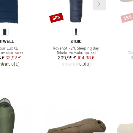
50%
15%
Alennus
Alenn
ERKKI
MERKKI
UTWELL
STOIC
e
Tuote
our Lux XL
RovenSt. -2°C Sleeping Bag
hmä
Tuoteryhmä
Tu
tumakuupussi
Tekokuitumakuupussi
Te
Hinta
Alennettu hinta
Hinta
Alennettu hinta
 €
62,97 €
209,95 €
104,98 €
1
5,0
(
1
)
0,0
(
0
)