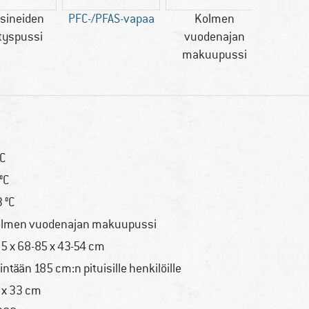
sineiden
PFC-/PFAS-vapaa
Kolmen
0°C 
tyspussi
vuodenajan
k
makuupussi
°C
 °C
3 °C
lmen vuodenajan makuupussi
5 x 68-85 x 43-54 cm
intään 185 cm:n pituisille henkilöille
 x 33 cm