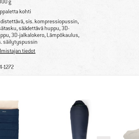
300 g
ppaletta kohti
distettävä, sis. kompressiopussin,
sätasku, säädettävä huppu, 3D-
ppu, 3D-jalkalokero, Lämpökaulus,
s. säilytyspussin
lmistajan tiedot
4-1272