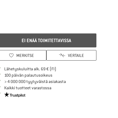
EI ENÄÄ TOIMITETTAVISSA
MERKITSE
VERTAILE
Löydä toimitustiedot täältä! Avaut
Lähetyskuluitta alk. 69 € (FI)
Siirry palautusoikeuteen täältä Avau
100 päivän palautusoikeus
> 4 000 000 tyytyväistä asiakasta
Kaikki tuotteet varastossa
Meillä on Trustpilot -sertifiointi - lue lisää tästä!