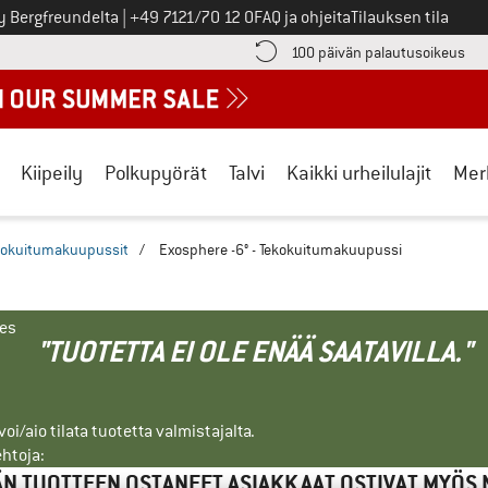
Soita meille
y Bergfreundelta
|
+49 7121/70 12 0
FAQ ja ohjeita
Tilauksen tila
ä maksutiedot täältä! Avautuu tietokentässä
Sii
100 päivän palautusoikeus
Kiipeily
Polkupyörät
Talvi
Kaikki urheilulajit
Mer
nokuitumakuupussit
/
Exosphere -6° - Tekokuitumakuupussi
nes
"TUOTETTA EI OLE ENÄÄ SAATAVILLA."
i/aio tilata tuotetta valmistajalta.
ehtoja:
N TUOTTEEN OSTANEET ASIAKKAAT OSTIVAT MYÖS 