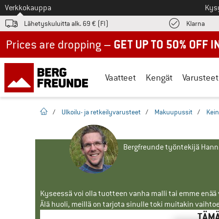
Tästä siirtyäksesi
Verkkokauppa
Kys
Löyd
Lähetyskuluitta alk. 69 € (FI)
Klarna
Up to 50% off now in our summer sale
Vaatteet
Kengät
Varusteet
Kotisivu
/
Ulkoilu- ja retkeilyvarusteet
/
Makuupussit
/
Kei
Bergfreunde työntekijä Han
Kyseessä voi olla tuotteen vanha malli tai emme enää vo
Älä huoli, meillä on tarjota sinulle toki muitakin vaihto
TÄMÄ