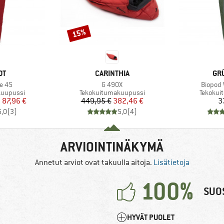
15%
Alennus
I
MERKKI
ME
OT
CARINTHIA
GR
Tuote
Tuote
e 45
G 490X
Biopod 
Tuoteryhmä
Tuotery
kuupussi
Tekokuitumakuupussi
Tekokui
nta
ennettu hinta
Hinta
Alennettu hinta
.
87,96 €
449,95 €
382,46 €
3
5,0
(
3
)
5,0
(
4
)
ARVIOINTINÄKYMÄ
Annetut arviot ovat takuulla aitoja.
Lisätietoja
100%
SUOS
HYVÄT PUOLET