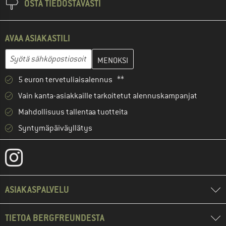
OSTA TIEDOSTAVASTI
AVAA ASIAKASTILI
Anna sähköpostiosoitteesi ja luo seuraavassa vaiheessa asiakast
Sähköpostiosoite
5 euron tervetuliaisalennus **
Vain kanta-asiakkaille tarkoitetut alennuskampanjat
Mahdollisuus tallentaa tuotteita
Syntymäpäiväyllätys
ASIAKASPALVELU
TIETOA BERGFREUNDESTA