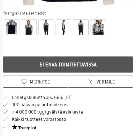
Yksityiskohtaiset tiedot
EI ENÄÄ TOIMITETTAVISSA
MERKITSE
VERTAILE
Löydä toimitustiedot täältä! A
Lähetyskuluitta alk. 69 € (FI)
Siirry palautusoikeuteen täältä A
100 päivän palautusoikeus
> 4 000 000 tyytyväistä asiakasta
Kaikki tuotteet varastossa
Meillä on Trustpilot -sertifiointi - lue lisää tästä!