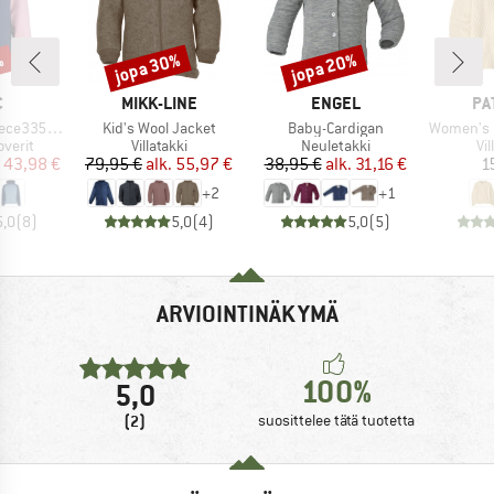
%
jopa 30%
jopa 20%
Alennus
Alennus
KI
MERKKI
MERKKI
ME
C
MIKK-LINE
ENGEL
PA
Tuote
Tuote
Tuote
St. Zip Hoody
Kid's Wool Jacket
Baby-Cardigan
Women's Recycled
ä
Tuoteryhmä
Tuoteryhmä
Tu
overit
Villatakki
Neuletakki
Vi
nta
ennettu hinta
Hinta
Alennettu hinta
Hinta
Alennettu hinta
43,98 €
79,95 €
alk.
55,97 €
38,95 €
alk.
31,16 €
1
+
2
+
1
5,0
(
8
)
5,0
(
4
)
5,0
(
5
)
ARVIOINTINÄKYMÄ
100%
5,0
(2)
suosittelee tätä tuotetta