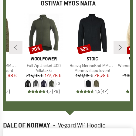
OSTIVAT MYÖS NÄITÄ
%
20%
52%
53
Alennus
Alennus
Alen
KI
C
MERKKI
WOOLPOWER
MERKKI
STOIC
ME
FJÄ
tten Sweater
Tuote
Full Zip Jacket 400
Tuote
Heavy MerinoKnit MMXX.Rutvik Half Zip
Tuote
Women's Övi
lloverit
Tuoteryhmä
Villatakki
Tuoteryhmä
Merinovillapulloverit
Tu
Vi
nta
ennettu hinta
89,98 €
215,95 €
Hinta
Alennettu hinta
172,76 €
159,95 €
Hinta
Alennettu hinta
76,78 €
299,9
+
3
4,3
(
7
)
4,7
(
78
)
4,5
(
47
)
DALE OF NORWAY
-
Vegard WP Hoodie -
Merinovillahuppari