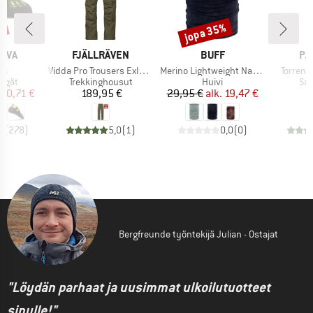
%
jopa 35%
Alennus
MERKKI
MERKKI
ME
TIVA
FJÄLLRÄVEN
BUFF
PA
Tuote
Tuote
Tuote
la
Vidda Pro Trousers Exlusive
Merino Lightweight Natural Dye
Torrent
mä
Tuoteryhmä
Tuoteryhmä
Tu
engät
Trekkinghousut
Huivi
Sa
nta
ennettu hinta
Hinta
Hinta
Alennettu hinta
80,71 €
189,95 €
29,95 €
alk.
19,47 €
1
5
(
278
)
5,0
(
1
)
0,0
(
0
)
Bergfreunde työntekijä Julian - Ostajat
"Löydän parhaat ja uusimmat ulkoilutuotteet
sinulle!"