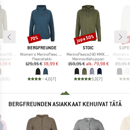
jopa 50%
jop
70%
Alennus
Alennus
Alen
KI
MERKKI
MERKKI
MERK
C
BERGFREUNDE
STOIC
SUPE
Tuote
Tuote
Tuote
ersSt. Hoody
Women's MerinoFleece NeuffenBF. Zip Hoody
MerinoFleece240 MMXX.Persberg Hoody
Women's Wo
Tuoteryhmä
Tuoteryhmä
Tuoter
huppari
Fleecetakki
Merinovillahuppari
Merinov
nta
ennettu hinta
Hinta
Alennettu hinta
Hinta
Alennettu hinta
9,98 €
129,95 €
38,99 €
159,95 €
alk.
79,98 €
89,95 
5,0
(
6
)
4,0
(
7
)
5,0
(
7
)
BERGFREUNDEN ASIAKKAAT KEHUIVAT TÄTÄ