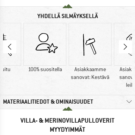
YHDELLÄ SILMÄYKSELLÄ
kuitu
100% suositella
Asiakkaamme
Asiak
sanovat: Kestävä
sanova
lei
MATERIAALITIEDOT & OMINAISUUDET
VILLA- & MERINOVILLAPULLOVERIT
MYYDYIMMÄT