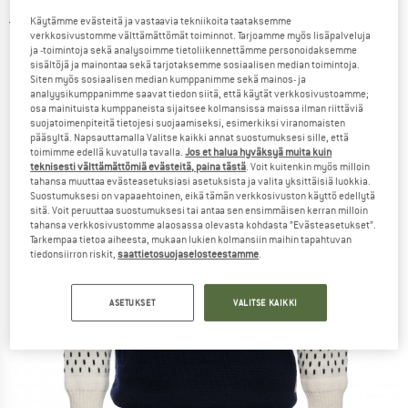
Käytämme evästeitä ja vastaavia tekniikoita taataksemme
5,0
(2)
verkkosivustomme välttämättömät toiminnot. Tarjoamme myös lisäpalveluja
ja -toimintoja sekä analysoimme tietoliikennettämme personoidaksemme
sisältöjä ja mainontaa sekä tarjotaksemme sosiaalisen median toimintoja.
Siten myös sosiaalisen median kumppanimme sekä mainos- ja
analyysikumppanimme saavat tiedon siitä, että käytät verkkosivustoamme;
osa mainituista kumppaneista sijaitsee kolmansissa maissa ilman riittäviä
suojatoimenpiteitä tietojesi suojaamiseksi, esimerkiksi viranomaisten
pääsyltä. Napsauttamalla Valitse kaikki annat suostumuksesi sille, että
toimimme edellä kuvatulla tavalla.
Jos et halua hyväksyä muita kuin
teknisesti välttämättömiä evästeitä, paina tästä
. Voit kuitenkin myös milloin
tahansa muuttaa evästeasetuksiasi asetuksista ja valita yksittäisiä luokkia.
Suostumuksesi on vapaaehtoinen, eikä tämän verkkosivuston käyttö edellytä
sitä. Voit peruuttaa suostumuksesi tai antaa sen ensimmäisen kerran milloin
tahansa verkkosivustomme alaosassa olevasta kohdasta ”Evästeasetukset”.
Tarkempaa tietoa aiheesta, mukaan lukien kolmansiin maihin tapahtuvan
tiedonsiirron riskit,
saattietosuojaselosteestamme
.
ASETUKSET
VALITSE KAIKKI