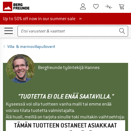
Tästä asiakastilille
Tästä
Tästä toivelistalle
Tästä tuott
Up to 50% off now in our summer sale
Up to 50% off now in our summer sale »
Villa- & merinovillapulloverit
Bergfreunde työntekijä Hannes
"TUOTETTA EI OLE ENÄÄ SAATAVILLA."
Kyseessä voi olla tuotteen vanha malli tai emme enää
voi/aio tilata tuotetta valmistajalta.
Älä huoli, meillä on tarjota sinulle toki muitakin vaihtoehtoja:
TÄMÄN TUOTTEEN OSTANEET ASIAKKAAT