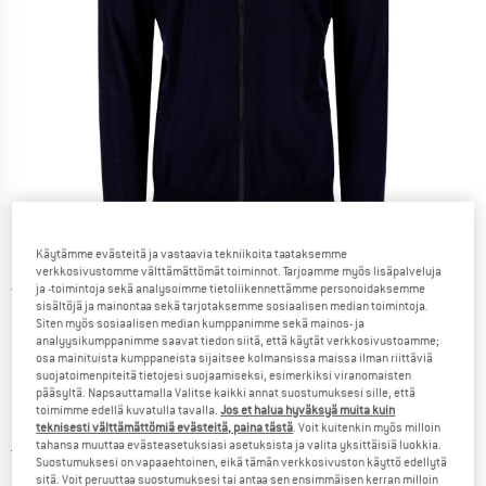
Käytämme evästeitä ja vastaavia tekniikoita taataksemme
verkkosivustomme välttämättömät toiminnot. Tarjoamme myös lisäpalveluja
ja -toimintoja sekä analysoimme tietoliikennettämme personoidaksemme
Yksityiskohtaiset tiedot
sisältöjä ja mainontaa sekä tarjotaksemme sosiaalisen median toimintoja.
Siten myös sosiaalisen median kumppanimme sekä mainos- ja
analyysikumppanimme saavat tiedon siitä, että käytät verkkosivustoamme;
osa mainituista kumppaneista sijaitsee kolmansissa maissa ilman riittäviä
suojatoimenpiteitä tietojesi suojaamiseksi, esimerkiksi viranomaisten
pääsyltä. Napsauttamalla Valitse kaikki annat suostumuksesi sille, että
toimimme edellä kuvatulla tavalla.
Jos et halua hyväksyä muita kuin
Hinta:
298,95
€
sis. alv
teknisesti välttämättömiä evästeitä, paina tästä
. Voit kuitenkin myös milloin
tahansa muuttaa evästeasetuksiasi asetuksista ja valita yksittäisiä luokkia.
Suomi. Tietoa lähetyskuluista. Avau
Ilman lähetyskuluja
(FI)
Suostumuksesi on vapaaehtoinen, eikä tämän verkkosivuston käyttö edellytä
sitä. Voit peruuttaa suostumuksesi tai antaa sen ensimmäisen kerran milloin