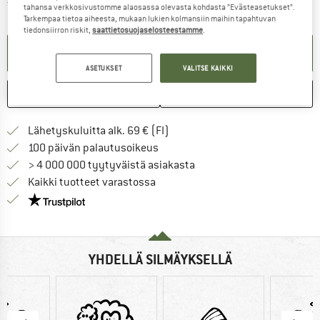
Linkki avautuu tietokentässä j
Tuote on valitettavasti toistaiseksi loppunut
tahansa verkkosivustomme alaosassa olevasta kohdasta ”Evästeasetukset”.
Tarkempaa tietoa aiheesta, mukaan lukien kolmansiin maihin tapahtuvan
tiedonsiirron riskit,
saattietosuojaselosteestamme
.
TEE ILMOITUSPYYNTÖ
ASETUKSET
VALITSE KAIKKI
MERKITSE
VERTAILE
Löydä toimitustiedot täältä! A
Lähetyskuluitta alk. 69 € (FI)
Siirry palautusoikeuteen täältä A
100 päivän palautusoikeus
> 4 000 000 tyytyväistä asiakasta
Kaikki tuotteet varastossa
Meillä on Trustpilot -sertifiointi - lue lisää tästä!
YHDELLÄ SILMÄYKSELLÄ