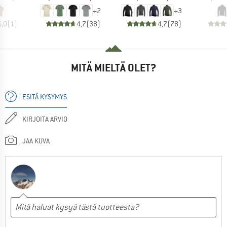
+
2
+
3
5,0
(
1
)
4,7
(
38
)
4,7
(
78
)
MITÄ MIELTÄ OLET?
ESITÄ KYSYMYS
KIRJOITA ARVIO
JAA KUVA