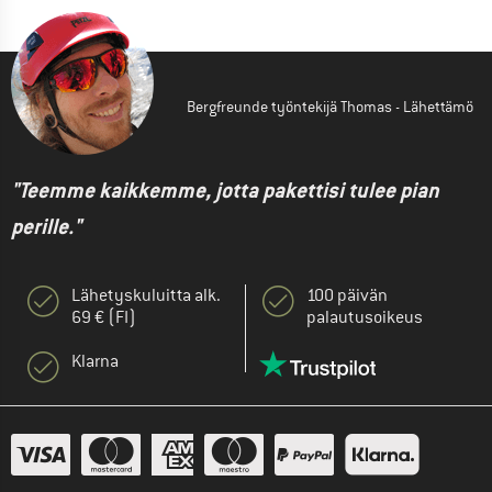
Bergfreunde työntekijä Thomas - Lähettämö
"Teemme kaikkemme, jotta pakettisi tulee pian
perille."
Lähetyskuluitta alk.
100 päivän
69 € (FI)
palautusoikeus
Klarna