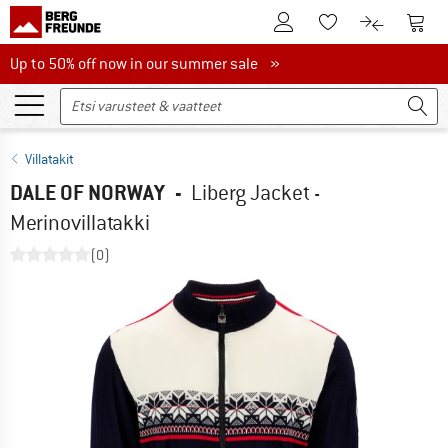
Tästä asiakastilille
Tästä
Tästä toivelistalle
Tästä tuott
Up to 50% off now in our summer sale
Up to 50% off now in our summer sale »
Villatakit
DALE OF NORWAY
-
Liberg Jacket -
Merinovillatakki
(0)