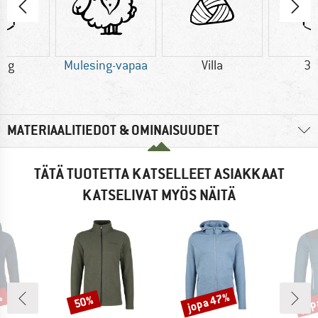
4 g
Mulesing-vapaa
Villa
34
MATERIAALITIEDOT & OMINAISUUDET
TÄTÄ TUOTETTA KATSELLEET ASIAKKAAT
KATSELIVAT MYÖS NÄITÄ
%
jopa 47%
jop
50%
Alennus
Alennus
Alen