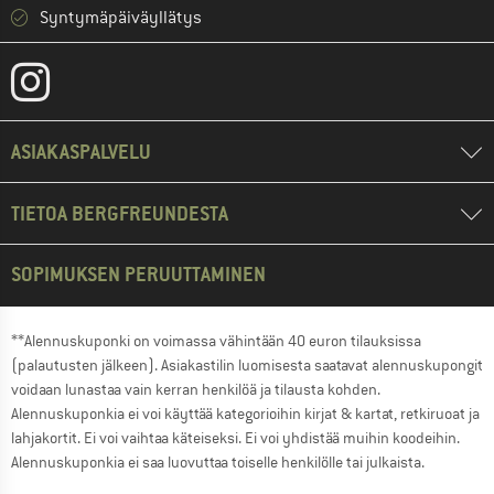
Syntymäpäiväyllätys
ASIAKASPALVELU
TIETOA BERGFREUNDESTA
SOPIMUKSEN PERUUTTAMINEN
**Alennuskuponki on voimassa vähintään 40 euron tilauksissa
(palautusten jälkeen). Asiakastilin luomisesta saatavat alennuskupongit
voidaan lunastaa vain kerran henkilöä ja tilausta kohden.
Alennuskuponkia ei voi käyttää kategorioihin kirjat & kartat, retkiruoat ja
lahjakortit. Ei voi vaihtaa käteiseksi. Ei voi yhdistää muihin koodeihin.
Alennuskuponkia ei saa luovuttaa toiselle henkilölle tai julkaista.