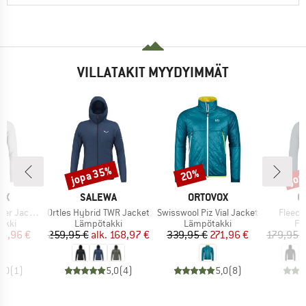
VILLATAKIT MYYDYIMMÄT
jopa 35%
jop
20%
Alennus
Alennus
Alen
I
MERKKI
MERKKI
M
OX
SALEWA
ORTOVOX
O
Tuote
Tuote
Tuote
r Jacket
Ortles Hybrid TWR Jacket
Swisswool Piz Vial Jacket
Fleece
mä
Tuoteryhmä
Tuoteryhmä
Tu
takki
Lämpötakki
Lämpötakki
Fl
nta
ennettu hinta
Hinta
Alennettu hinta
Hinta
Alennettu hinta
35,96 €
259,95 €
alk.
168,97 €
339,95 €
271,96 €
179,95 
5,0
(
1
)
5,0
(
4
)
5,0
(
8
)