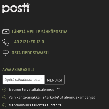
LÄHETÄ MEILLE SÄHKÖPOSTIA!
+49 7121/70 12 0
OSTA TIEDOSTAVASTI
AVAA ASIAKASTILI
Anna sähköpostiosoitteesi ja luo seuraavassa vaiheessa asiakast
Sähköpostiosoite
5 euron tervetuliaisalennus **
Vain kanta-asiakkaille tarkoitetut alennuskampanjat
Mahdollisuus tallentaa tuotteita