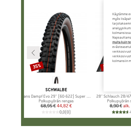
Käytämme evä
myös lisäpal
tarjotaksemm
analyysikump
kolmansissa 
Napsauttamal
muita kuin te
evästeasetuk
verkkosivust
verkkosivust
kolmansiin ma
35%
35%
Alennus
Alennus
MERKKI
SCHWALBE
MERKKI
SCHWA
Tuote
Hans Dampf Evo 29'' (60-622) Super Trail TLE
Tuote
28'' Schlauch 28/47
Tuoteryhmä
Polkupyörän rengas
Tuoteryhmä
Polkupyörän 
68,95 €
Hinta
Alennettu hinta
44,82 €
8,90 €
alk.
Hi
Al
0,0
(
0
)