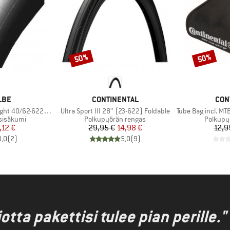
50%
50%
Alennus
Alennus
MERKKI
MER
LBE
CONTINENTAL
CON
Tuote
Tuote
0/62-622/635 SV 19A
Ultra Sport III 28'' (23-622) Foldable
Tube Bag incl. MTB T
Tuoteryhmä
Tuotery
sisäkumi
Polkupyörän rengas
Polkupy
nta
ennettu hinta
Hinta
Alennettu hinta
,12 €
29,95 €
14,98 €
12,9
3,0
(
2
)
5,0
(
9
)
ta pakettisi tulee pian perille."