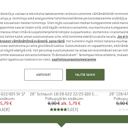
steitä ja vastaavia tekniikoita taataksemme verkkosivustomme välttämättömät toiminnot
veluja ja -toimintoja sekä analysoimme tietoliikennettämme personoidaksemme sisältöjä ja
e sosiaalisen median toimintoja. Siten myös sosiaalisen median kumppanimme sekä mainos
panimme saavat tiedon siitä, että käytät verkkosivustoamme; osa mainituista kumppaneist
maissa ilman riittäviä suojatoimenpiteitä tietojesi suojaamiseksi, esimerkiksi viranomaist
la Valitse kaikki annat suostumuksesi sille, että toimimme edellä kuvatulla tavalla.
Jos et 
knisesti välttämättömiä evästeitä, paina tästä
. Voit kuitenkin myös milloin tahansa muuttaa
siasi asetuksista ja valita yksittäisiä luokkia. Suostumuksesi on vapaaehtoinen, eikä tämä
on käyttö edellytä sitä. Voit peruuttaa suostumuksesi tai antaa sen ensimmäisen kerran mil
omme alaosassa olevasta kohdasta ”Evästeasetukset”. Tarkempaa tietoa aiheesta, mukaan
ihin tapahtuvan tiedonsiirron riskit,
saattietosuojaselosteestamme
.
35%
35%
Alennus
Alennus
ASETUKSET
VALITSE KAIKKI
LBE
MERKKI
SCHWALBE
ME
SC
-622/635 SV 17
Tuote
28'' Schlauch 18/28-622 22/25-630 SV 15
Tuote
28'' (28/4
sisäkumi
Tuoteryhmä
Polkupyörän sisäkumi
Tuotery
Polkupy
nta
ennettu hinta
5,79 €
8,90 €
alk.
Hinta
Alennettu hinta
5,79 €
9,90 
4,6
(
8
)
5,0
(
3
)