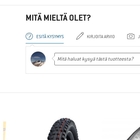
MITÄ MIELTÄ OLET?
ESITÄ KYSYMYS
KIRJOITA ARVIO
J