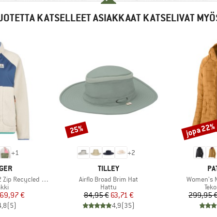
UOTETTA KATSELLEET ASIAKKAAT KATSELIVAT MYÖ
jopa 22%
25%
Alennus
Alennus
+
1
+
2
MERKKI
ME
GER
TILLEY
PA
Tuote
Tuote
ycled Sherpa Fleece
Airflo Broad Brim Hat
Women's M
hmä
Tuoteryhmä
Tuo
kki
Hattu
Teko
nta
ennettu hinta
Hinta
Alennettu hinta
69,97 €
84,95 €
63,71 €
299,95 
4,8
(
5
)
4,9
(
35
)