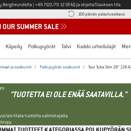
Soita meille
y Bergfreundelta
|
+49 7121/70 12 0
FAQ ja ohjeita
Tilauksen tila
ä maksutiedot täältä! Avautuu tietokentässä
Sii
100 päivän palautusoikeus
Kiipeily
Polkupyörät
Talvi
Kaikki urheilulajit
Mer
nkaat ja sisäkumit
/
Polkupyörän sisäkumit
/
Tour Tube Slim 28'' (28-
nes
"TUOTETTA EI OLE ENÄÄ SAATAVILLA."
i/aio tilata tuotetta valmistajalta.
ehtoja:
IMMAT TUOTTEET KATEGORIASSA POLKUPYÖRÄN S