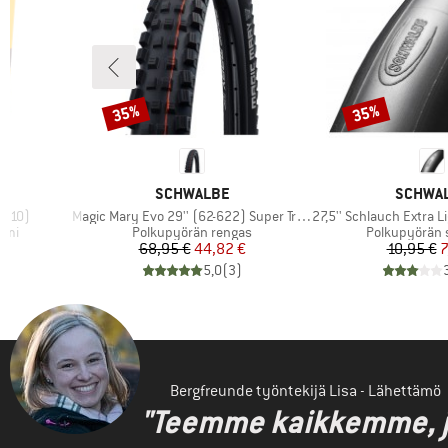
35%
35%
Alennus
Alennus
MERKKI
MERKKI
SCHWALBE
SCHWA
Tuote
Tuote
-110)
Magic Mary Evo 29'' (62-622) Super Trail TLE
27,5'' Schlauch Extra Light 4
Tuoteryhmä
Tuoteryhmä
umi
Polkupyörän rengas
Polkupyörän 
tu hinta
Hinta
Alennettu hinta
Hi
Al
68,95 €
44,82 €
10,95 €
7
)
5,0
(
3
)
Bergfreunde työntekijä Lisa - Lähettämö
"Teemme kaikkemme, jot