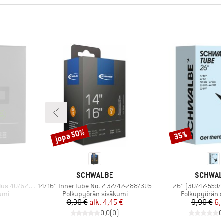
jopa 50%
35%
Alennus
Alennus
MERKKI
MERKKI
SCHWALBE
SCHWA
Tuote
Tuote
s 40/62-406
14/16'' Inner Tube No. 2 32/47-288/305
26'' (30/47-559
Tuoteryhmä
Tuoteryhmä
umi
Polkupyörän sisäkumi
Polkupyörän 
tu hinta
Hinta
Alennettu hinta
Hi
Al
8,90 €
alk.
4,45 €
9,90 €
6,
)
0,0
(
0
)