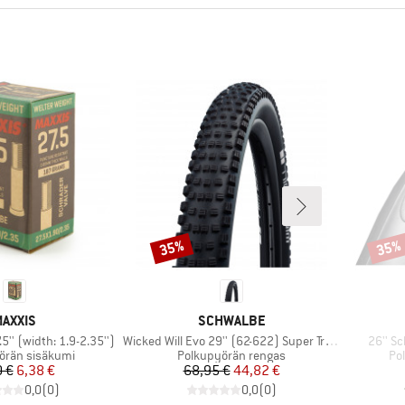
35%
35%
Alennus
Alenn
ERKKI
MERKKI
AXXIS
SCHWALBE
Tuote
Tuote
5'' (width: 1.9-2.35'')
Wicked Will Evo 29'' (62-622) Super Trail TLE
26'' S
hmä
Tuoteryhmä
Tu
örän sisäkumi
Polkupyörän rengas
Po
Hinta
Alennettu hinta
Hinta
Alennettu hinta
0 €
6,38 €
68,95 €
44,82 €
0,0
(
0
)
0,0
(
0
)