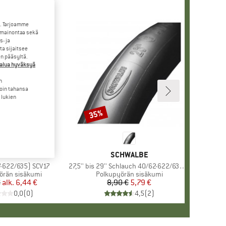
. Tarjoamme
 mainontaa sekä
- ja
a sijaitsee
en pääsyltä.
halua hyväksyä
n
loin tahansa
 lukien
35%
Alennus
RKKI
HWALBE
MERKKI
SCHWALBE
7-622/635) SCV17
Tuote
27,5'' bis 29'' Schlauch 40/62-622/635 SV 19
hmä
örän sisäkumi
Tuoteryhmä
Polkupyörän sisäkumi
€
alk.
Hinta
Alennettu hinta
6,44 €
8,90 €
Hinta
Alennettu hinta
5,79 €
0,0
(
0
)
4,5
(
2
)