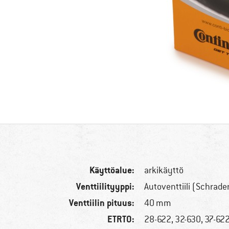
Käyttöalue:
arkikäyttö
Venttiilityyppi:
Autoventtiili (Schrader
Venttiilin pituus:
40 mm
ETRTO:
28-622, 32-630, 37-62