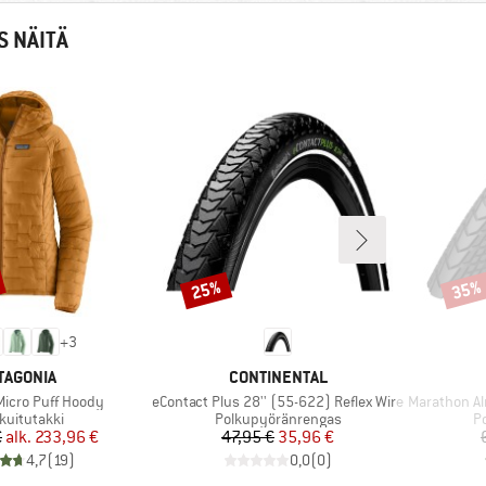
S NÄITÄ
25%
35%
Alennus
Alenn
+
3
RKKI
MERKKI
TAGONIA
CONTINENTAL
Tuote
Tuote
icro Puff Hoody
eContact Plus 28'' (55-622) Reflex Wire
Marathon Almot
teryhmä
Tuoteryhmä
T
kuitutakki
Polkupyöränrengas
P
Hinta
Alennettu hinta
Hinta
Alennettu hinta
€
alk.
233,96 €
47,95 €
35,96 €
4,7
(
19
)
0,0
(
0
)