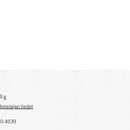
0 g
lmistajan tiedot
0-4039