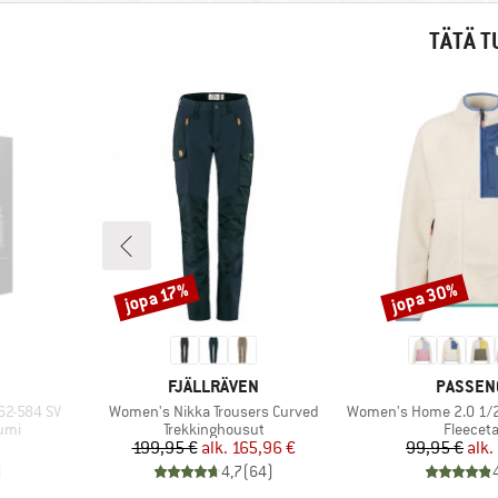
TÄTÄ T
jopa 30%
jopa 17%
Alennus
Alennus
MERKKI
MERKKI
FJÄLLRÄVEN
PASSEN
Tuote
Tuote
 62-584 SV
Women's Nikka Trousers Curved
Women's Home 2.0 1/2 Zip Rec
Tuoteryhmä
Tuotery
umi
Trekkinghousut
Fleeceta
tu hinta
Hinta
Alennettu hinta
Hi
Al
199,95 €
alk.
165,96 €
99,95 €
alk.
)
4,7
(
64
)