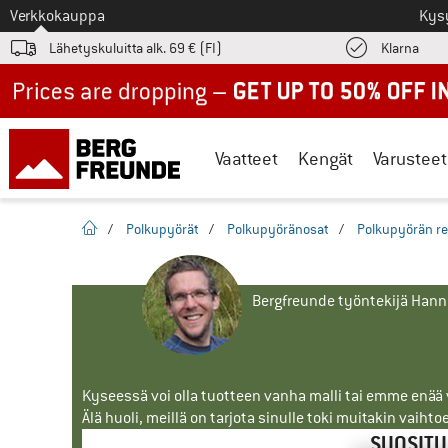
Tästä siirtyäksesi
Verkkokauppa
Kys
Löyd
Lähetyskuluitta alk. 69 € (FI)
Klarna
Up to 50% off now in our summer sale
Vaatteet
Kengät
Varusteet
Kotisivu
/
Polkupyörät
/
Polkupyöränosat
/
Polkupyörän re
Bergfreunde työntekijä Han
Kyseessä voi olla tuotteen vanha malli tai emme enää vo
Älä huoli, meillä on tarjota sinulle toki muitakin vaihto
SUOSITU