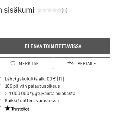
än sisäkumi
(0)
EI ENÄÄ TOIMITETTAVISSA
MERKITSE
VERTAILE
Löydä toimitustiedot täältä! Avaut
Lähetyskuluitta alk. 69 € (FI)
Siirry palautusoikeuteen täältä Avau
100 päivän palautusoikeus
> 4 000 000 tyytyväistä asiakasta
Kaikki tuotteet varastossa
Meillä on Trustpilot -sertifiointi - lue lisää tästä!