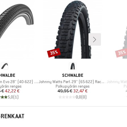
35%
35%
Alennus
Alenn
RKKI
MERKKI
HWALBE
SCHWALBE
Tuote
Tuote
 28'' (40-622) V-Guard FB
Johnny Watts Perf. 29'' (65-622) Raceguard FB
Johnny Watts Pe
yhmä
Tuoteryhmä
T
yörän rengas
Polkupyörän rengas
P
Hinta
Alennettu hinta
Hinta
Alennettu hinta
 €
42,22 €
49,95 €
32,47 €
5,0
(
1
)
0,0
(
0
)
 -RENKAAT