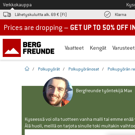
Tästä siirtyäksesi
Verkkokauppa
Kys
Löyd
Lähetyskuluitta alk. 69 € (FI)
Klarna
Up to 50% off now in our summer sale
Vaatteet
Kengät
Varusteet
Kotisivu
/
Polkupyörät
/
Polkupyöränosat
/
Polkupyörän re
Bergfreunde työntekijä Max
Kyseessä voi olla tuotteen vanha malli tai emme enää vo
Älä huoli, meillä on tarjota sinulle toki muitakin vaihto