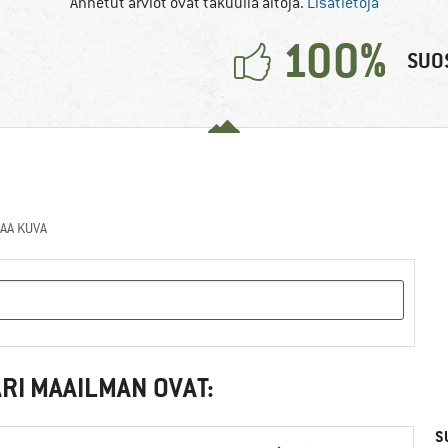
Annetut arviot ovat takuulla aitoja.
Lisätietoja
100%
SUOS
AA KUVA
RI MAAILMAN OVAT:
S