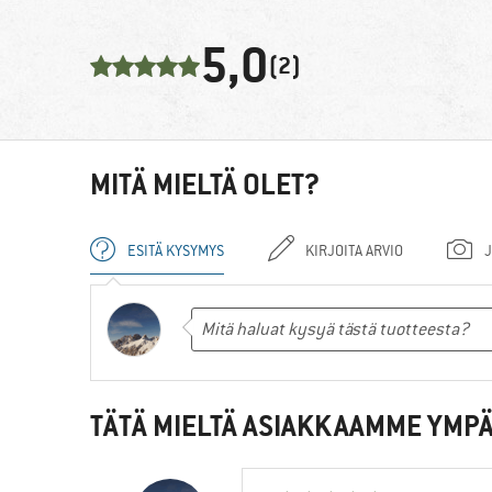
5,0
(2)
MITÄ MIELTÄ OLET?
ESITÄ KYSYMYS
KIRJOITA ARVIO
J
TÄTÄ MIELTÄ ASIAKKAAMME YMPÄ