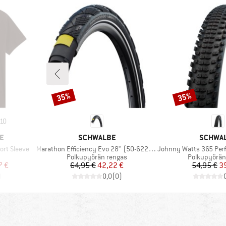
35%
35%
Alennus
Alennus
10
MERKKI
MERKKI
E
SCHWALBE
SCHWA
Tuote
Tuote
ort Sleeve
Marathon Efficiency Evo 28'' (50-622) SR V-Guard
Johnny Watts 365 Perf 29'' (6
Tuoteryhmä
Tuoteryhmä
Polkupyörän rengas
Polkupyörän
tu hinta
Hinta
Alennettu hinta
Hi
Al
7 €
64,95 €
42,22 €
54,95 €
3
)
0,0
(
0
)