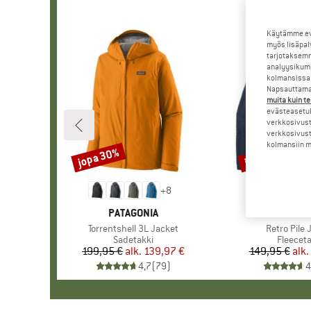
Käytämme evä
myös lisäpal
tarjotaksemm
analyysikump
kolmansissa 
Napsauttamal
muita kuin te
evästeasetuk
verkkosivust
verkkosivust
kolmansiin ma
jopa 30%
jopa 32%
Alennus
Alennus
+
8
MERKKI
PATAGONIA
MERKKI
PATAGO
Tuote
Torrentshell 3L Jacket
Tuote
Retro Pile 
Tuoteryhmä
Sadetakki
Tuoter
Fleeceta
199,95 €
alk.
Hinta
Alennettu hinta
139,97 €
149,95 €
alk.
Hi
Al
4,7
(
79
)
4