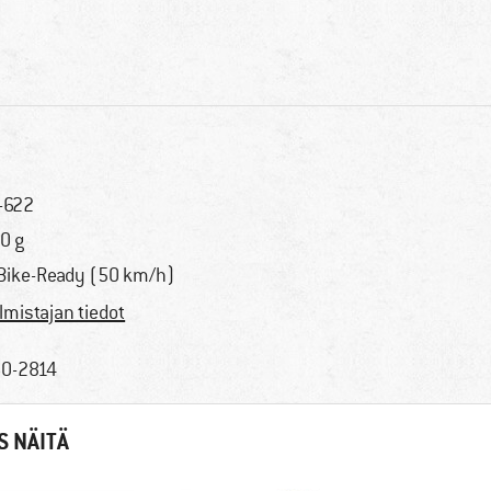
-622
0 g
Bike-Ready (50 km/h)
lmistajan tiedot
0-2814
S NÄITÄ