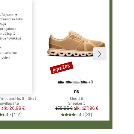
. Tarjoamme
 mainontaa sekä
- ja
a sijaitsee
en pääsyltä.
halua hyväksyä
n
loin tahansa
 lukien
jopa 20%
Alennus
+
4
+
8
KKI
ER PEAK
MERKKI
ON
ineconeHe. II T-Shirt
Tuote
Cloud 6
eryhmä
ovillapaita
Tuoteryhmä
Sneakerit
€
alk.
Hinta
Alennettu hinta
26,98 €
159,95 €
alk.
Hinta
Alennettu hinta
127,96 €
4,5
(
117
)
4,1
(
23
)