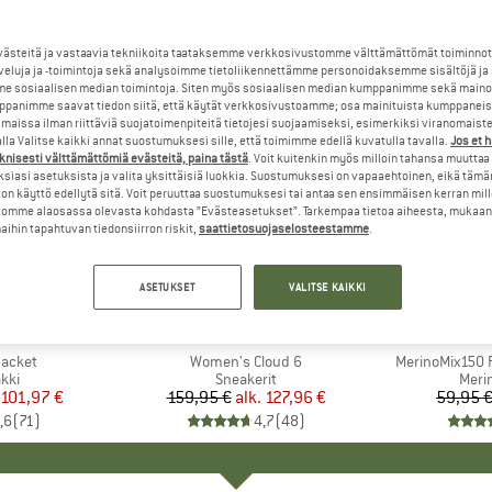
steitä ja vastaavia tekniikoita taataksemme verkkosivustomme välttämättömät toiminnot
veluja ja -toimintoja sekä analysoimme tietoliikennettämme personoidaksemme sisältöjä ja
e sosiaalisen median toimintoja. Siten myös sosiaalisen median kumppanimme sekä mainos
panimme saavat tiedon siitä, että käytät verkkosivustoamme; osa mainituista kumppaneist
maissa ilman riittäviä suojatoimenpiteitä tietojesi suojaamiseksi, esimerkiksi viranomaist
la Valitse kaikki annat suostumuksesi sille, että toimimme edellä kuvatulla tavalla.
Jos et 
knisesti välttämättömiä evästeitä, paina tästä
. Voit kuitenkin myös milloin tahansa muuttaa
siasi asetuksista ja valita yksittäisiä luokkia. Suostumuksesi on vapaaehtoinen, eikä tämä
on käyttö edellytä sitä. Voit peruuttaa suostumuksesi tai antaa sen ensimmäisen kerran mil
omme alaosassa olevasta kohdasta ”Evästeasetukset”. Tarkempaa tietoa aiheesta, mukaan
ihin tapahtuvan tiedonsiirron riskit,
saattietosuojaselosteestamme
.
jopa 20%
jopa 55%
Alennus
Alennus
ASETUKSET
VALITSE KAIKKI
+
1
+
10
NIA
MERKKI
ON
MER
HEB
Jacket
Tuote
Women's Cloud 6
Tuote
MerinoMix150 P
yhmä
kki
Tuoteryhmä
Sneakerit
Tuot
Merin
nta
ennettu hinta
101,97 €
159,95 €
alk.
Hinta
Alennettu hinta
127,96 €
59,95 
,6
(
71
)
4,7
(
48
)