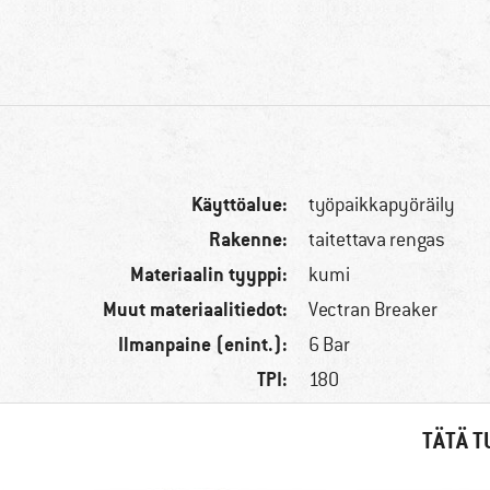
Käyttöalue:
työpaikkapyöräily
Rakenne:
taitettava rengas
Materiaalin tyyppi:
kumi
Muut materiaalitiedot:
Vectran Breaker
Ilmanpaine (enint.):
6 Bar
TPI:
180
TÄTÄ T