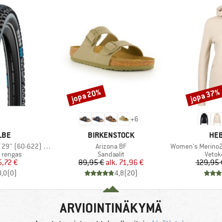
jopa 20%
jopa 37%
Alennus
Alennus
+
6
MERKKI
MER
LBE
BIRKENSTOCK
HEB
Tuote
Tuote
0-622) DD RaceGuard
Arizona BF
Women's Merino210 
Tuoteryhmä
Tuote
 rengas
Sandaalit
Vetok
nta
ennettu hinta
Hinta
Alennettu hinta
5,72 €
89,95 €
alk.
71,96 €
129,95 
0,0
(
0
)
4,8
(
20
)
ARVIOINTINÄKYMÄ