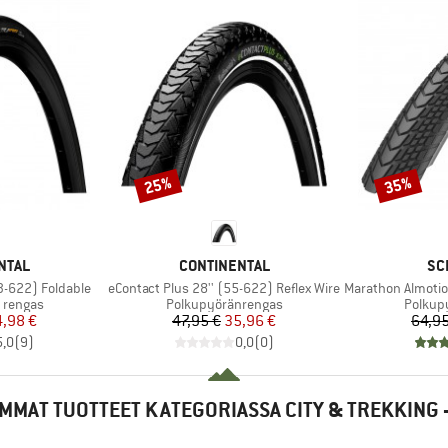
25%
35%
Alennus
Alennus
MERKKI
ME
NTAL
CONTINENTAL
SC
Tuote
Tuote
(23-622) Foldable
eContact Plus 28'' (55-622) Reflex Wire
Marathon Almotion Evo
Tuoteryhmä
Tuoter
 rengas
Polkupyöränrengas
Polkup
nta
ennettu hinta
Hinta
Alennettu hinta
4,98 €
47,95 €
35,96 €
64,95
5,0
(
9
)
0,0
(
0
)
MMAT TUOTTEET KATEGORIASSA CITY & TREKKING