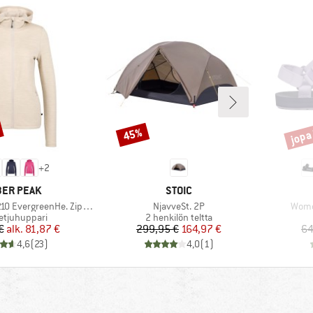
jopa
45%
Alennus
Alenn
+
2
KKI
MERKKI
ER PEAK
STOIC
Tuote
Tuote
EvergreenHe. Zip Hoody
NjavveSt. 2P
Women
ryhmä
Tuoteryhmä
etjuhuppari
2 henkilön teltta
Hinta
Alennettu hinta
Hinta
Alennettu hinta
€
alk.
81,87 €
299,95 €
164,97 €
64
4,6
(
23
)
4,0
(
1
)