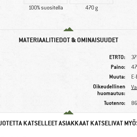
100% suositella
470 g
MATERIAALITIEDOT & OMINAISUUDET
ETRTO:
37
Paino:
47
Muuta:
E-
Oikeudellinen
Va
huomautus:
Tuotenro:
86
UOTETTA KATSELLEET ASIAKKAAT KATSELIVAT MYÖ