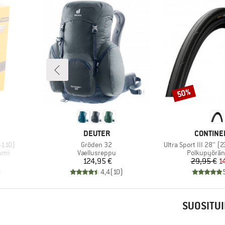
50%
Alennus
MERKKI
MERKKI
DEUTER
CONTINE
Tuote
Tuote
-110)
Gröden 32
Ultra Sport III 28'' 
Tuoteryhmä
Tuoteryhmä
umi
Vaellusreppu
Polkupyörän
tu hinta
Hinta
Hi
Al
124,95 €
29,95 €
1
)
4,4
(
10
)
SUOSITUI