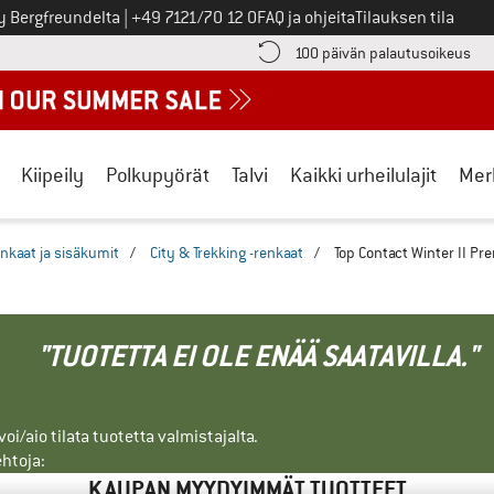
Soita meille
y Bergfreundelta
|
+49 7121/70 12 0
FAQ ja ohjeita
Tilauksen tila
ä maksutiedot täältä! Avautuu tietokentässä
Sii
100 päivän palautusoikeus
Kiipeily
Polkupyörät
Talvi
Kaikki urheilulajit
Mer
nkaat ja sisäkumit
/
City & Trekking -renkaat
/
Top Contact Winter II P
"TUOTETTA EI OLE ENÄÄ SAATAVILLA."
i/aio tilata tuotetta valmistajalta.
ehtoja:
KAUPAN MYYDYIMMÄT TUOTTEET