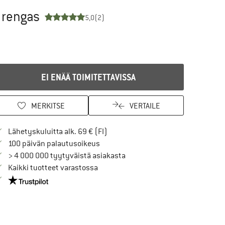
n rengas
5,0
(2)
EI ENÄÄ TOIMITETTAVISSA
MERKITSE
VERTAILE
Löydä toimitustiedot täältä! Avaut
Lähetyskuluitta alk. 69 € (FI)
Siirry palautusoikeuteen täältä Avau
100 päivän palautusoikeus
> 4 000 000 tyytyväistä asiakasta
Kaikki tuotteet varastossa
Meillä on Trustpilot -sertifiointi - lue lisää tästä!