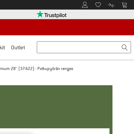
Tästä asiakastilille
Tästä
Tästä toivelistalle
Tästä tuott
rry palautusoikeuteen täältä Avautuu tietokentässä
Meillä on Trustpilot -sertifiointi - lue lis
kit
Outlet
remium 28'' (37-622) - Polkupyörän rengas