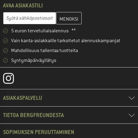
AVAA ASIAKASTILI
Anna sähköpostiosoitteesi ja luo seuraavassa vaiheessa asiakast
Sähköpostiosoite
5 euron tervetuliaisalennus **
Vain kanta-asiakkaille tarkoitetut alennuskampanjat
Mahdollisuus tallentaa tuotteita
Syntymäpäiväyllätys
ASIAKASPALVELU
TIETOA BERGFREUNDESTA
SOPIMUKSEN PERUUTTAMINEN