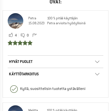
OVAT:
Petra
100 % pitää käyttäjän
15.08.2023
Petra arvioita hyödyllisinä
4
0
HYVÄT PUOLET
KÄYTTÖTARKOITUS
Kyllä, suosittelisin tuotetta ystävälleni
Melitta.
100 % pitää käyttäjän