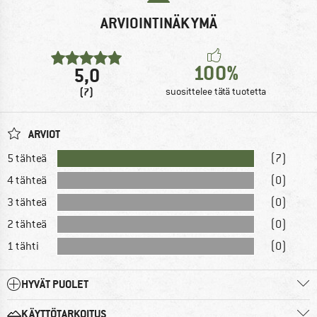
ARVIOINTINÄKYMÄ
100%
5,0
(7)
suosittelee tätä tuotetta
ARVIOT
5 tähteä
(7)
4 tähteä
(0)
3 tähteä
(0)
2 tähteä
(0)
1 tähti
(0)
HYVÄT PUOLET
KÄYTTÖTARKOITUS