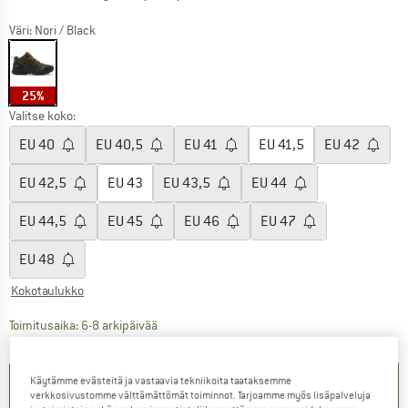
Väri:
Nori / Black
25%
Valitse koko:
EU
40
EU
40,5
EU
41
EU
41,5
EU
42
EU
42,5
EU
43
EU
43,5
EU
44
EU
44,5
EU
45
EU
46
EU
47
EU
48
Kokotaulukko
Linkki avautuu tietokentässä ja sisältää suuri
Toimitusaika: 6-8 arkipäivää
Määrä:
Käytämme evästeitä ja vastaavia tekniikoita taataksemme
OSTOSKORIIN
verkkosivustomme välttämättömät toiminnot. Tarjoamme myös lisäpalveluja