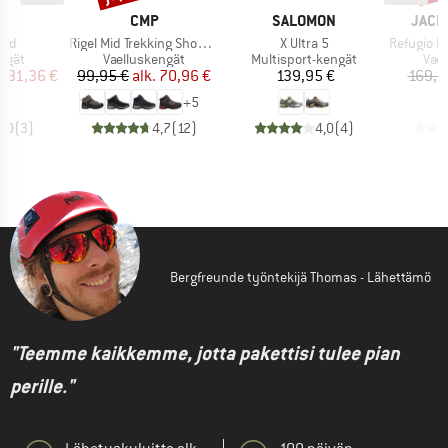
KI
MERKKI
MERKKI
MERK
A
CMP
SALOMON
JACK
Tuote
Tuote
Tuote
Mid
Rigel Mid Trekking Shoes Waterproof
X Ultra 5
Refugio Pri
mä
Tuoteryhmä
Tuoteryhmä
Tuo
ngät
Vaelluskengät
Multisport-kengät
Vae
nta
ennettu hinta
Hinta
Alennettu hinta
Hinta
131,36 €
99,95 €
alk.
70,96 €
139,95 €
169,9
+
5
5,0
(
3
)
4,7
(
12
)
4,0
(
4
)
Bergfreunde työntekijä Thomas - Lähettämö
"Teemme kaikkemme, jotta pakettisi tulee pian
perille."