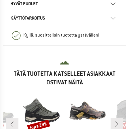
HYVÄT PUOLET
KÄYTTÖTARKOITUS
Kyllä, suosittelisin tuotetta ystävälleni
TÄTÄ TUOTETTA KATSELLEET ASIAKKAAT
OSTIVAT NÄITÄ
%
jopa 29%
45
Alennus
Alen