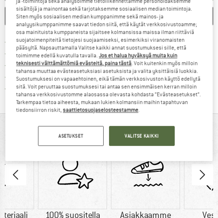
ja -toimintoja sekä analysoimme tietoliikennettämme personoidaksemme
sisältöjä ja mainontaa sekä tarjotaksemme sosiaalisen median toimintoja.
MERKITSE
VERTAILE
Siten myös sosiaalisen median kumppanimme sekä mainos- ja
analyysikumppanimme saavat tiedon siitä, että käytät verkkosivustoamme;
osa mainituista kumppaneista sijaitsee kolmansissa maissa ilman riittäviä
Löydä toimitustiedot täältä! A
suojatoimenpiteitä tietojesi suojaamiseksi, esimerkiksi viranomaisten
Lähetyskuluitta alk. 69 € (FI)
pääsyltä. Napsauttamalla Valitse kaikki annat suostumuksesi sille, että
Siirry palautusoikeuteen täältä A
100 päivän palautusoikeus
toimimme edellä kuvatulla tavalla.
Jos et halua hyväksyä muita kuin
teknisesti välttämättömiä evästeitä, paina tästä
. Voit kuitenkin myös milloin
> 4 000 000 tyytyväistä asiakasta
tahansa muuttaa evästeasetuksiasi asetuksista ja valita yksittäisiä luokkia.
Kaikki tuotteet varastossa
Suostumuksesi on vapaaehtoinen, eikä tämän verkkosivuston käyttö edellytä
Meillä on Trustpilot -sertifiointi - lue lisää tästä!
sitä. Voit peruuttaa suostumuksesi tai antaa sen ensimmäisen kerran milloin
tahansa verkkosivustomme alaosassa olevasta kohdasta ”Evästeasetukset”.
Tarkempaa tietoa aiheesta, mukaan lukien kolmansiin maihin tapahtuvan
tiedonsiirron riskit,
saattietosuojaselosteestamme
.
YHDELLÄ SILMÄYKSELLÄ
ASETUKSET
VALITSE KAIKKI
teriaali
100% suositella
Asiakkaamme
Vesi