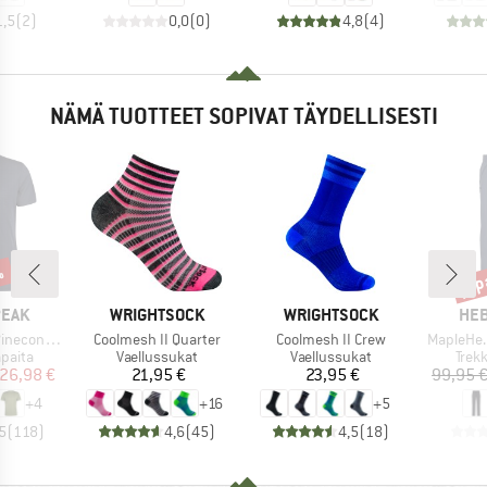
1,5
(
2
)
0,0
(
0
)
4,8
(
4
)
NÄMÄ TUOTTEET SOPIVAT TÄYDELLISESTI
%
jop
Alen
MERKKI
MERKKI
MER
PEAK
WRIGHTSOCK
WRIGHTSOCK
HEB
Tuote
Tuote
Tuote
 II T-Shirt
Coolmesh II Quarter
Coolmesh II Crew
MapleHe.
mä
Tuoteryhmä
Tuoteryhmä
Tuot
apaita
Vaellussukat
Vaellussukat
Trek
nta
ennettu hinta
Hinta
Hinta
26,98 €
21,95 €
23,95 €
99,95 
+
4
+
16
+
5
5
(
118
)
4,6
(
45
)
4,5
(
18
)