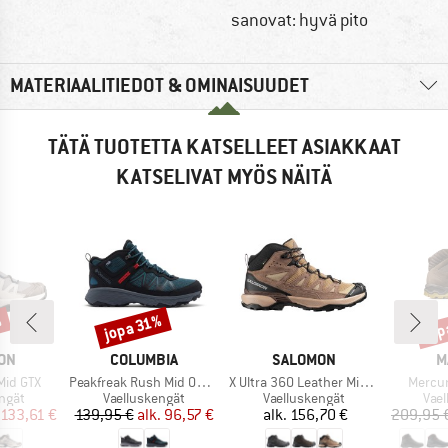
sanovat: hyvä pito
MATERIAALITIEDOT & OMINAISUUDET
TÄTÄ TUOTETTA KATSELLEET ASIAKKAAT
KATSELIVAT MYÖS NÄITÄ
%
jopa 31%
jop
Alennus
Alen
I
MERKKI
MERKKI
M
ON
COLUMBIA
SALOMON
M
Tuote
Tuote
Tuote
Mid GTX
Peakfreak Rush Mid Outdry
X Ultra 360 Leather Mid GORE-TEX
Mercur
mä
Tuoteryhmä
Tuoteryhmä
Tuo
ngät
Vaelluskengät
Vaelluskengät
Vae
nta
ennettu hinta
Hinta
Alennettu hinta
Hinta
133,61 €
139,95 €
alk.
96,57 €
alk.
156,70 €
209,95 