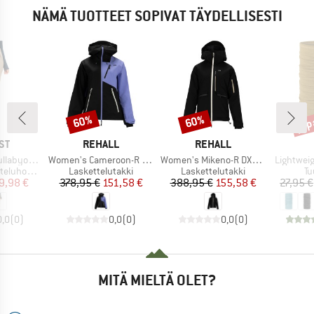
NÄMÄ TUOTTEET SOPIVAT TÄYDELLISESTI
jop
60%
60%
Alennus
Alennus
Alen
I
MERKKI
MERKKI
ST
REHALL
REHALL
Tuote
Tuote
Tuote
 Snowpants
Women's Cameroon-R DXR Snow Jacket
Women's Mikeno-R DXR Snow Jacket
Lightwei
Tuoteryhmä
Tuoteryhmä
Tu
luhousut
Laskettelutakki
Laskettelutakki
Tu
nta
ennettu hinta
Hinta
Alennettu hinta
Hinta
Alennettu hinta
9,98 €
378,95 €
151,58 €
388,95 €
155,58 €
27,95 €
0,0
(
0
)
0,0
(
0
)
0,0
(
0
)
MITÄ MIELTÄ OLET?