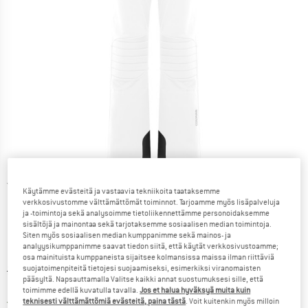
Yksityiskohtaiset tiedot
Käytämme evästeitä ja vastaavia tekniikoita taataksemme
verkkosivustomme välttämättömät toiminnot. Tarjoamme myös lisäpalveluja
ja -toimintoja sekä analysoimme tietoliikennettämme personoidaksemme
sisältöjä ja mainontaa sekä tarjotaksemme sosiaalisen median toimintoja.
Siten myös sosiaalisen median kumppanimme sekä mainos- ja
analyysikumppanimme saavat tiedon siitä, että käytät verkkosivustoamme;
osa mainituista kumppaneista sijaitsee kolmansissa maissa ilman riittäviä
Alkuperäinen hinta :
Hinta:
374,95
€
suojatoimenpiteitä tietojesi suojaamiseksi, esimerkiksi viranomaisten
pääsyltä. Napsauttamalla Valitse kaikki annat suostumuksesi sille, että
149,98
€
sis. alv
toimimme edellä kuvatulla tavalla.
Jos et halua hyväksyä muita kuin
Suomi. Tietoa lähetyskuluista. Avau
Ilman lähetyskuluja
(FI)
teknisesti välttämättömiä evästeitä, paina tästä
. Voit kuitenkin myös milloin