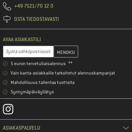
+49 7121/70 12 0
OSTA TIEDOSTAVASTI
AVAA ASIAKASTILI
Anna sähköpostiosoitteesi ja luo seuraavassa vaiheessa asiakast
Sähköpostiosoite
5 euron tervetuliaisalennus **
Vain kanta-asiakkaille tarkoitetut alennuskampanjat
Mahdollisuus tallentaa tuotteita
Syntymäpäiväyllätys
ASIAKASPALVELU