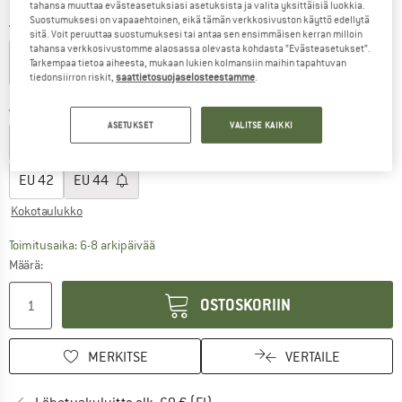
tahansa muuttaa evästeasetuksiasi asetuksista ja valita yksittäisiä luokkia.
Suostumuksesi on vapaaehtoinen, eikä tämän verkkosivuston käyttö edellytä
Väri:
White
sitä. Voit peruuttaa suostumuksesi tai antaa sen ensimmäisen kerran milloin
tahansa verkkosivustomme alaosassa olevasta kohdasta ”Evästeasetukset”.
Tarkempaa tietoa aiheesta, mukaan lukien kolmansiin maihin tapahtuvan
tiedonsiirron riskit,
saattietosuojaselosteestamme
.
60%
Valitse koko:
ASETUKSET
VALITSE KAIKKI
EU
32
EU
34
EU
36
EU
38
EU
40
EU
42
EU
44
Kokotaulukko
Linkki avautuu tietokentässä ja sisältää suuri
Toimitusaika: 6-8 arkipäivää
Määrä:
OSTOSKORIIN
MERKITSE
VERTAILE