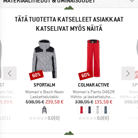
MATERIAALITIEDOT & OMINAISUUDET
TÄTÄ TUOTETTA KATSELLEET ASIAKKAAT
KATSELIVAT MYÖS NÄITÄ
60%
60%
60
Alennus
Alennus
Alen
I
MERKKI
MERKKI
ME
ST
SPORTALM
COLMAR ACTIVE
SP
Tuote
Tuote
Tuot
l Snowpants
Women's Bisch Neon
Women's Pants 0462R
Wome
Tuoteryhmä
Tuoteryhmä
Tuoteryh
luhousut
Laskettelutakki
Hiihto- ja lasketteluhousut
Hiihto- ja l
nta
ennettu hinta
Hinta
Alennettu hinta
Hinta
Alennettu hinta
4,99 €
598,95 €
239,58 €
338,95 €
135,58 €
398,9
5,0
(
1
)
0,0
(
0
)
0,0
(
0
)