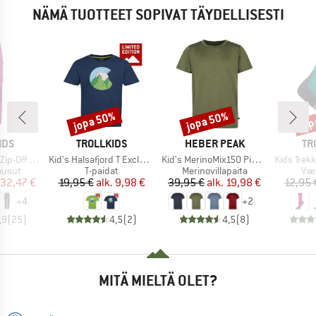
NÄMÄ TUOTTEET SOPIVAT TÄYDELLISESTI
jopa 50%
jopa 50%
jop
Alennus
Alennus
Alen
MERKKI
MERKKI
ME
IDS
TROLLKIDS
HEBER PEAK
TR
Tuote
Tuote
Tuote
nts Slim Fit
Kid's Halsafjord T Exclusive
Kid's MerinoMix150 PineconeHe. II T-Shirt
Kids Trekking Mi
mä
Tuoteryhmä
Tuoteryhmä
Tuo
ousut
T-paidat
Merinovillapaita
Vae
nta
ennettu hinta
Hinta
Alennettu hinta
Hinta
Alennettu hinta
32,47 €
19,95 €
alk.
9,98 €
39,95 €
alk.
19,98 €
12,95 
+
4
+
2
,9
(
25
)
4,5
(
2
)
4,5
(
8
)
MITÄ MIELTÄ OLET?