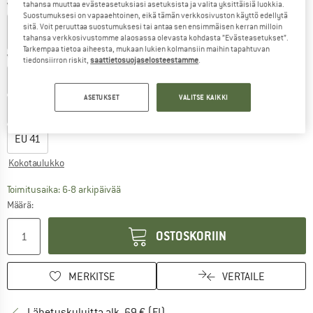
tahansa muuttaa evästeasetuksiasi asetuksista ja valita yksittäisiä luokkia.
Väri:
Infinity / Acido
Suostumuksesi on vapaaehtoinen, eikä tämän verkkosivuston käyttö edellytä
sitä. Voit peruuttaa suostumuksesi tai antaa sen ensimmäisen kerran milloin
tahansa verkkosivustomme alaosassa olevasta kohdasta ”Evästeasetukset”.
Tarkempaa tietoa aiheesta, mukaan lukien kolmansiin maihin tapahtuvan
Valitse koko:
tiedonsiirron riskit,
saattietosuojaselosteestamme
.
EU
28
EU
29
EU
30
EU
31
EU
32
EU
33
EU
34
ASETUKSET
VALITSE KAIKKI
EU
35
EU
36
EU
37
EU
38
EU
39
EU
40
EU
41
Kokotaulukko
Linkki avautuu tietokentässä ja sisältää suuri
Toimitusaika: 6-8 arkipäivää
Määrä:
OSTOSKORIIN
MERKITSE
VERTAILE
Löydä toimitustiedot täältä! A
Lähetyskuluitta alk. 69 € (FI)