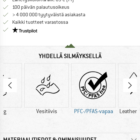
Siirry palautusoikeuteen täältä A
100 päivän palautusoikeus
> 4 000 000 tyytyväistä asiakasta
Kaikki tuotteet varastossa
Meillä on Trustpilot -sertifiointi - lue lisää tästä!
YHDELLÄ SILMÄYKSELLÄ
0 g
Vesitiivis
PFC-/PFAS-vapaa
Leather/
MATERIAALITIEDOT & OMINAISUUDET