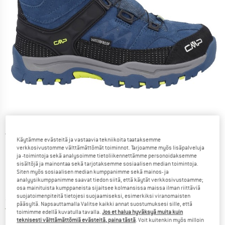
Yksityiskohtaiset tiedot
Käytämme evästeitä ja vastaavia tekniikoita taataksemme
verkkosivustomme välttämättömät toiminnot. Tarjoamme myös lisäpalveluja
ja -toimintoja sekä analysoimme tietoliikennettämme personoidaksemme
sisältöjä ja mainontaa sekä tarjotaksemme sosiaalisen median toimintoja.
Siten myös sosiaalisen median kumppanimme sekä mainos- ja
analyysikumppanimme saavat tiedon siitä, että käytät verkkosivustoamme;
osa mainituista kumppaneista sijaitsee kolmansissa maissa ilman riittäviä
suojatoimenpiteitä tietojesi suojaamiseksi, esimerkiksi viranomaisten
Hinta:
alk.
79,95
€
sis. alv
pääsyltä. Napsauttamalla Valitse kaikki annat suostumuksesi sille, että
Suomi. Tietoa lähetyskuluista. Avau
Ilman lähetyskuluja
(FI)
toimimme edellä kuvatulla tavalla.
Jos et halua hyväksyä muita kuin
teknisesti välttämättömiä evästeitä, paina tästä
. Voit kuitenkin myös milloin