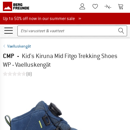
Tästä asiakastilille
Tästä
Tästä toivelistalle
Tästä tuott
Up to 50% off now in our summer sale
Up to 50% off now in our summer sale »
Vaelluskengät
CMP
-
Kid's Kiruna Mid Fitgo Trekking Shoes
WP - Vaelluskengät
(0)