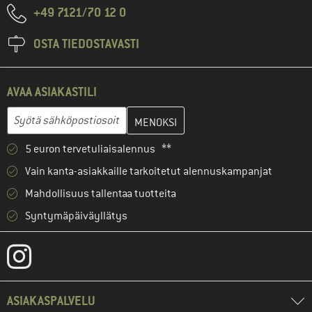
+49 7121/70 12 0
OSTA TIEDOSTAVASTI
AVAA ASIAKASTILI
Anna sähköpostiosoitteesi ja luo seuraavassa vaiheessa asiakast
Sähköpostiosoite
5 euron tervetuliaisalennus **
Vain kanta-asiakkaille tarkoitetut alennuskampanjat
Mahdollisuus tallentaa tuotteita
Syntymäpäiväyllätys
ASIAKASPALVELU