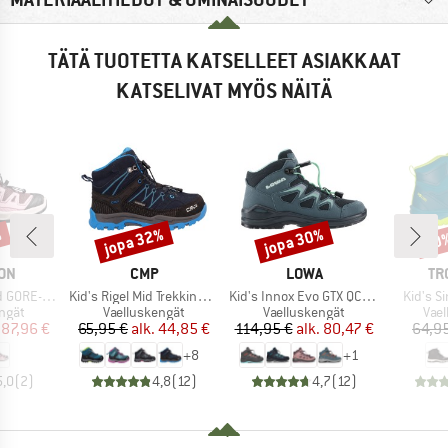
TÄTÄ TUOTETTA KATSELLEET ASIAKKAAT
KATSELIVAT MYÖS NÄITÄ
jopa 32%
jopa 30%
%
20
Alennus
Alennus
Alen
I
MERKKI
MERKKI
ME
ON
CMP
LOWA
TR
Tuote
Tuote
Tuote
 GORE-TEX
Kid's Rigel Mid Trekking Shoes Waterproof
Kid's Innox Evo GTX QC Junior
Kid's Si
mä
Tuoteryhmä
Tuoteryhmä
Tuo
ngät
Vaelluskengät
Vaelluskengät
Vae
nta
ennettu hinta
Hinta
Alennettu hinta
Hinta
Alennettu hinta
87,96 €
65,95 €
alk.
44,85 €
114,95 €
alk.
80,47 €
64,9
+
8
+
1
5,0
(
2
)
4,8
(
12
)
4,7
(
12
)