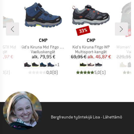
jop
33%
Alennus
Alen
KI
MERKKI
MERKKI
A
CMP
CMP
Tuote
Tuote
Tuote
s GTX Mid
Kid's Kiruna Mid Fitgo Trekking Shoes WP
Kid's Kiruna Fitgo WP
Women's Rene
mä
Tuoteryhmä
Tuoteryhmä
Tuo
ngät
Vaelluskengät
Multisport-kengät
Vae
nta
ennettu hinta
Hinta
Hinta
Alennettu hinta
18,97 €
alk.
79,95 €
69,95 €
alk.
46,87 €
229,95 
+
1
5,0
(
2
)
0,0
(
0
)
5,0
(
1
)
Bergfreunde työntekijä Lisa - Lähettämö