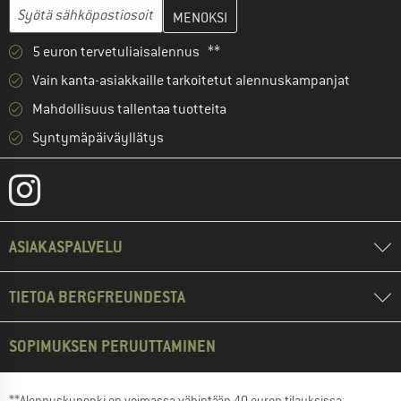
Anna sähköpostiosoitteesi ja luo seuraavassa vaiheessa asiakast
Sähköpostiosoite
5 euron tervetuliaisalennus **
Vain kanta-asiakkaille tarkoitetut alennuskampanjat
Mahdollisuus tallentaa tuotteita
Syntymäpäiväyllätys
ASIAKASPALVELU
TIETOA BERGFREUNDESTA
SOPIMUKSEN PERUUTTAMINEN
**Alennuskuponki on voimassa vähintään 40 euron tilauksissa