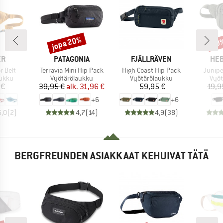
jopa 20%
70
Alennus
Alen
I
MERKKI
MERKKI
MER
ER
PATAGONIA
FJÄLLRÄVEN
HEB
Tuote
Tuote
Tuote
r Belt
Terravia Mini Hip Pack
High Coast Hip Pack
Junipe
mä
Tuoteryhmä
Tuoteryhmä
Tuo
aukku
Vyötärölaukku
Vyötärölaukku
Vyöt
nta
Hinta
Alennettu hinta
Hinta
 €
39,95 €
alk.
31,96 €
59,95 €
19,9
+
6
+
6
5,0
(
2
)
4,7
(
14
)
4,9
(
38
)
BERGFREUNDEN ASIAKKAAT KEHUIVAT TÄTÄ