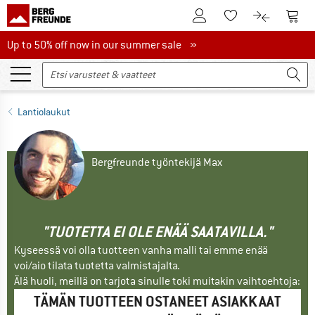
Tästä asiakastilille
Tästä
Tästä toivelistalle
Tästä tuott
Up to 50% off now in our summer sale
Up to 50% off now in our summer sale »
Lantiolaukut
Bergfreunde työntekijä Max
"TUOTETTA EI OLE ENÄÄ SAATAVILLA."
Kyseessä voi olla tuotteen vanha malli tai emme enää
voi/aio tilata tuotetta valmistajalta.
Älä huoli, meillä on tarjota sinulle toki muitakin vaihtoehtoja:
TÄMÄN TUOTTEEN OSTANEET ASIAKKAAT