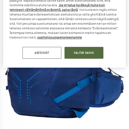
pääsyltä. Napsauttamalla Valitse kaikki annat suostumuksesi sille, että
toimimme edellä kuvatulla tavalla.
Jos et halua hyväksyä muita kuin
(0)
teknisesti välttämättömiä evästeitä, paina tästä
. Voit kuitenkin myös milloin
tahansa muuttaa evästeasetuksiasi asetuksista ja valita yksittäisiä luokkia.
Suostumuksesi on vapaaehtoinen, eikä tämän verkkosivuston käyttö edellytä
sitä. Voit peruuttaa suostumuksesi tai antaa sen ensimmäisen kerran milloin
tahansa verkkosivustomme alaosassa olevasta kohdasta ”Evästeasetukset”.
Tarkempaa tietoa aiheesta, mukaan lukien kolmansiin maihin tapahtuvan
tiedonsiirron riskit,
saattietosuojaselosteestamme
.
ASETUKSET
VALITSE KAIKKI