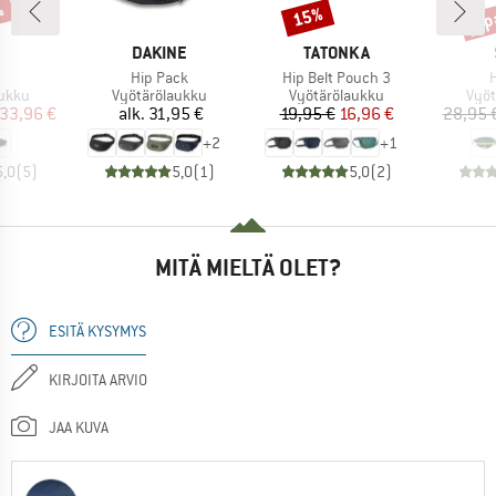
%
jop
15%
Alennus
Alen
KKI
MERKKI
MERKKI
DAKINE
TATONKA
Tuote
Tuote
T
Hip Pack
Hip Belt Pouch 3
H
mä
Tuoteryhmä
Tuoteryhmä
Tuo
aukku
Vyötärölaukku
Vyötärölaukku
Vyöt
nta
ennettu hinta
Hinta
Hinta
Alennettu hinta
33,96 €
alk.
31,95 €
19,95 €
16,96 €
28,95 
+
2
+
1
5,0
(
5
)
5,0
(
1
)
5,0
(
2
)
MITÄ MIELTÄ OLET?
ESITÄ KYSYMYS
KIRJOITA ARVIO
JAA KUVA