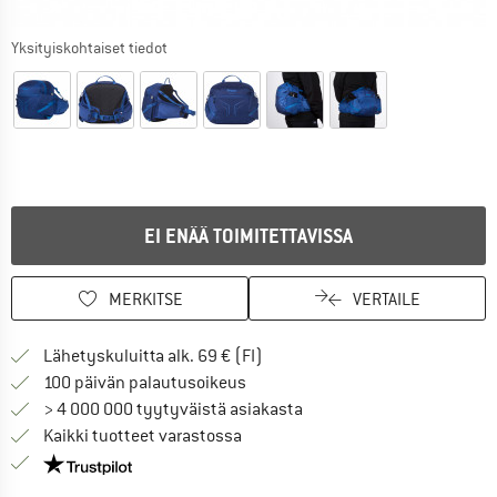
Yksityiskohtaiset tiedot
EI ENÄÄ TOIMITETTAVISSA
MERKITSE
VERTAILE
Löydä toimitustiedot täältä! A
Lähetyskuluitta alk. 69 € (FI)
Siirry palautusoikeuteen täältä A
100 päivän palautusoikeus
> 4 000 000 tyytyväistä asiakasta
Kaikki tuotteet varastossa
Meillä on Trustpilot -sertifiointi - lue lisää tästä!