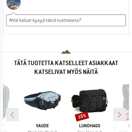
TÄTÄ TUOTETTA KATSELLEET ASIAKKAAT
KATSELIVAT MYÖS NÄITÄ
%
15%
20
Alennus
Alen
I
MERKKI
MERKKI
M
IT
VAUDE
LUNDHAGS
T