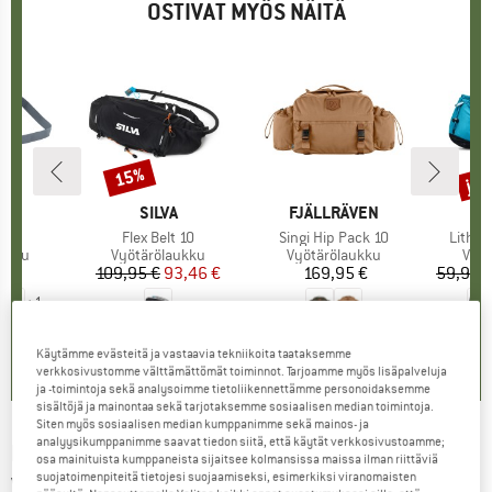
OSTIVAT MYÖS NÄITÄ
jop
15%
Alennus
Alen
KI
E
MERKKI
SILVA
MERKKI
FJÄLLRÄVEN
M
M
ove
Tuote
Flex Belt 10
Tuote
Singi Hip Pack 10
Tuote
Lithiu
mä
aukku
Tuoteryhmä
Vyötärölaukku
Tuoteryhmä
Vyötärölaukku
Tuo
Vyöt
 €
nta
109,95 €
Hinta
Alennettu hinta
93,46 €
169,95 €
Hinta
59,95 
+
1
5,0
(
4
)
0,0
(
0
)
2,3
(
3
)
Käytämme evästeitä ja vastaavia tekniikoita taataksemme
verkkosivustomme välttämättömät toiminnot. Tarjoamme myös lisäpalveluja
ja -toimintoja sekä analysoimme tietoliikennettämme personoidaksemme
sisältöjä ja mainontaa sekä tarjotaksemme sosiaalisen median toimintoja.
Siten myös sosiaalisen median kumppanimme sekä mainos- ja
analyysikumppanimme saavat tiedon siitä, että käytät verkkosivustoamme;
BERGANS
-
Vengetind Hip Pack 10 -
osa mainituista kumppaneista sijaitsee kolmansissa maissa ilman riittäviä
suojatoimenpiteitä tietojesi suojaamiseksi, esimerkiksi viranomaisten
Vyötärölaukku