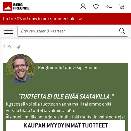
Tästä asiakastilille
Tästä
Tästä toivelistalle
Tästä tuott
Up to 50% off now in our summer sale
Up to 50% off now in our summer sale »
Myssyt
Bergfreunde työntekijä Hannes
"TUOTETTA EI OLE ENÄÄ SAATAVILLA."
Kyseessä voi olla tuotteen vanha malli tai emme enää
voi/aio tilata tuotetta valmistajalta.
Älä huoli, meillä on tarjota sinulle toki muitakin vaihtoehtoja:
KAUPAN MYYDYIMMÄT TUOTTEET