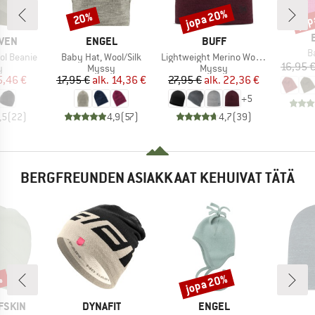
jopa 20%
jop
20%
Alennus
Alennus
Alen
MERKKI
MERKKI
ÄVEN
ENGEL
BUFF
Tu
B
Tuote
Tuote
ol Beanie
Baby Hat, Wool/Silk
Lightweight Merino Wool Hat
16,95 
ryhmä
Tuoteryhmä
Tuoteryhmä
y
Myssy
Myssy
nta
ennettu hinta
Hinta
Alennettu hinta
Hinta
Alennettu hinta
5,46 €
17,95 €
alk.
14,36 €
27,95 €
alk.
22,36 €
+
5
,5
(
22
)
4,9
(
57
)
4,7
(
39
)
BERGFREUNDEN ASIAKKAAT KEHUIVAT TÄTÄ
%
jopa 20%
Alennus
MERKKI
MERKKI
FSKIN
DYNAFIT
ENGEL