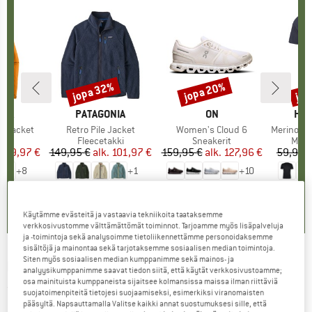
%
jopa 32%
jopa 20%
jop
Alennus
Alennus
Alen
NIA
MERKKI
PATAGONIA
MERKKI
ON
MER
HEB
3L Jacket
Tuote
Retro Pile Jacket
Tuote
Women's Cloud 6
Tuote
MerinoMix150 Pi
yhmä
kki
Tuoteryhmä
Fleecetakki
Tuoteryhmä
Sneakerit
Tuot
Merin
nta
ennettu hinta
139,97 €
149,95 €
alk.
Hinta
Alennettu hinta
101,97 €
159,95 €
alk.
Hinta
Alennettu hinta
127,96 €
59,95 
+
8
+
1
+
10
,7
(
79
)
4,6
(
71
)
4,7
(
48
)
Käytämme evästeitä ja vastaavia tekniikoita taataksemme
verkkosivustomme välttämättömät toiminnot. Tarjoamme myös lisäpalveluja
ja -toimintoja sekä analysoimme tietoliikennettämme personoidaksemme
sisältöjä ja mainontaa sekä tarjotaksemme sosiaalisen median toimintoja.
Siten myös sosiaalisen median kumppanimme sekä mainos- ja
BARTS
-
Women's Brubru Bomber - Myssy
analyysikumppanimme saavat tiedon siitä, että käytät verkkosivustoamme;
osa mainituista kumppaneista sijaitsee kolmansissa maissa ilman riittäviä
(0)
suojatoimenpiteitä tietojesi suojaamiseksi, esimerkiksi viranomaisten
pääsyltä. Napsauttamalla Valitse kaikki annat suostumuksesi sille, että