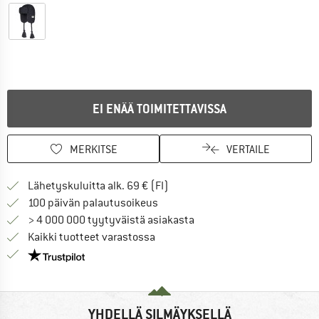
EI ENÄÄ TOIMITETTAVISSA
MERKITSE
VERTAILE
Löydä toimitustiedot täältä! A
Lähetyskuluitta alk. 69 € (FI)
Siirry palautusoikeuteen täältä A
100 päivän palautusoikeus
> 4 000 000 tyytyväistä asiakasta
Kaikki tuotteet varastossa
Meillä on Trustpilot -sertifiointi - lue lisää tästä!
YHDELLÄ SILMÄYKSELLÄ