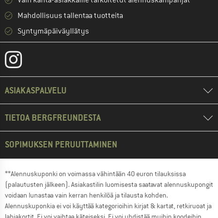
Vain kanta-asiakkaille tarkoitetut alennuskampanjat
Mahdollisuus tallentaa tuotteita
Syntymäpäiväyllätys
ASIAKASPALVELU
TIETOA BERGFREUNDESTA
SOPIMUKSEN PERUUTTAMINEN
**Alennuskuponki on voimassa vähintään 40 euron tilauksissa
(palautusten jälkeen). Asiakastilin luomisesta saatavat alennuskupongit
voidaan lunastaa vain kerran henkilöä ja tilausta kohden.
Alennuskuponkia ei voi käyttää kategorioihin kirjat & kartat, retkiruoat ja
lahjakortit. Ei voi vaihtaa käteiseksi. Ei voi yhdistää muihin koodeihin.