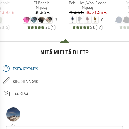
Tuote
Tuote
Tu
Beanie
FT Beanie
Baby Hat, Wool Fleece
Dr
ryhmä
Tuoteryhmä
Tuoteryhmä
y
Myssy
Myssy
nta
ennettu hinta
Hinta
Hinta
Alennettu hinta
13,97 €
36,95 €
26,95 €
alk.
21,56 €
+
3
+
6
5,0
(
5
)
5,0
(
1
)
5,0
(
12
)
MITÄ MIELTÄ OLET?
ESITÄ KYSYMYS
KIRJOITA ARVIO
JAA KUVA