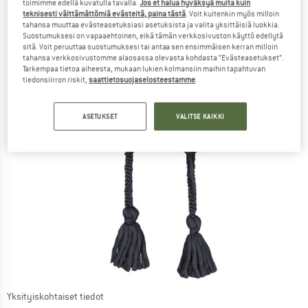
toimimme edellä kuvatulla tavalla.
Jos et halua hyväksyä muita kuin
teknisesti välttämättömiä evästeitä, paina tästä
. Voit kuitenkin myös milloin
tahansa muuttaa evästeasetuksiasi asetuksista ja valita yksittäisiä luokkia.
Suostumuksesi on vapaaehtoinen, eikä tämän verkkosivuston käyttö edellytä
sitä. Voit peruuttaa suostumuksesi tai antaa sen ensimmäisen kerran milloin
tahansa verkkosivustomme alaosassa olevasta kohdasta ”Evästeasetukset”.
Tarkempaa tietoa aiheesta, mukaan lukien kolmansiin maihin tapahtuvan
tiedonsiirron riskit,
saattietosuojaselosteestamme
.
ASETUKSET
VALITSE KAIKKI
Yksityiskohtaiset tiedot