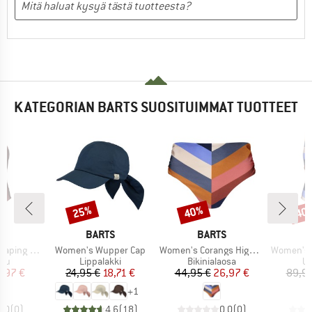
KATEGORIAN BARTS SUOSITUIMMAT TUOTTEET
25%
40%
40
Alennus
Alennus
Alen
KI
MERKKI
MERKKI
S
BARTS
BARTS
Tuote
Tuote
Tuote
 One Piece
Women's Wupper Cap
Women's Corangs High Waist Briefs
Women's Corangs
yhmä
Tuoteryhmä
Tuoteryhmä
Tu
ku
Lippalakki
Bikinialaosa
U
nta
ennettu hinta
Hinta
Alennettu hinta
Hinta
Alennettu hinta
7,97 €
24,95 €
18,71 €
44,95 €
26,97 €
89,95
+
1
0,0
(
0
)
4,6
(
18
)
0,0
(
0
)