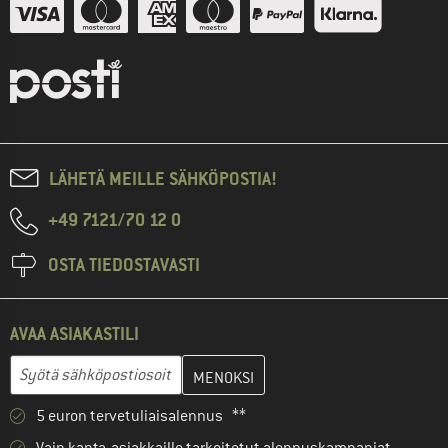
LÄHETÄ MEILLE SÄHKÖPOSTIA!
+49 7121/70 12 0
OSTA TIEDOSTAVASTI
AVAA ASIAKASTILI
Anna sähköpostiosoitteesi ja luo seuraavassa vaiheessa asiakast
Sähköpostiosoite
5 euron tervetuliaisalennus **