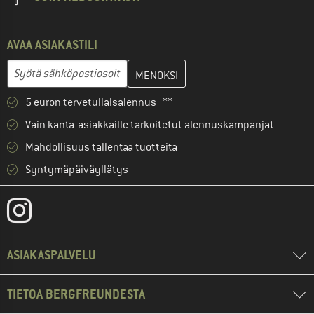
AVAA ASIAKASTILI
Anna sähköpostiosoitteesi ja luo seuraavassa vaiheessa asiakast
Sähköpostiosoite
5 euron tervetuliaisalennus **
Vain kanta-asiakkaille tarkoitetut alennuskampanjat
Mahdollisuus tallentaa tuotteita
Syntymäpäiväyllätys
ASIAKASPALVELU
TIETOA BERGFREUNDESTA