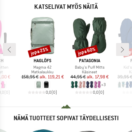
KATSELIVAT MYÖS NÄITÄ
jopa 25%
jopa 60%
jop
Alennus
Alennus
Alen
I
MERKKI
MERKKI
CH
HAGLÖFS
PATAGONIA
Tuote
Tuote
Tuot
Mitten
Magma 42
Baby's Puff Mitts
Kid'
yhmä
Tuoteryhmä
Tuoteryhmä
T
et
Matkalaukku
Käsineet
K
nta
ennettu hinta
Hinta
Alennettu hinta
Hinta
Alennettu hinta
,00 €
158,95 €
alk.
119,21 €
44,95 €
alk.
17,98 €
39,95 
+
3
0,0
(
0
)
0,0
(
0
)
0,0
(
0
)
NÄMÄ TUOTTEET SOPIVAT TÄYDELLISESTI