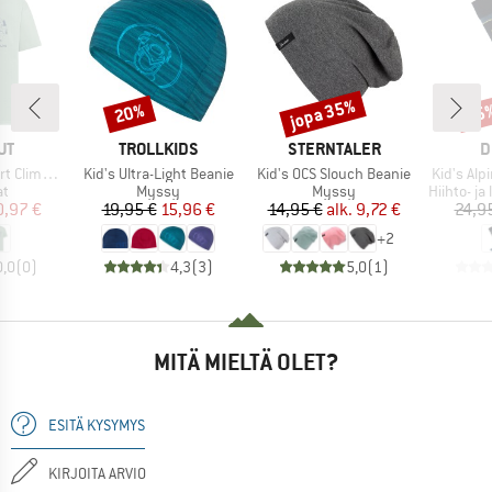
jopa 35%
20%
55
Alennus
Alennus
Alen
I
MERKKI
MERKKI
M
UT
TROLLKIDS
STERNTALER
D
Tuote
Tuote
Tuote
Climbing
Kid's Ultra-Light Beanie
Kid's OCS Slouch Beanie
Kid's Alp
ryhmä
Tuoteryhmä
Tuoteryhmä
Tuoteryh
at
Myssy
Myssy
Hiihto- ja
nta
ennettu hinta
Hinta
Alennettu hinta
Hinta
Alennettu hinta
0,97 €
19,95 €
15,96 €
14,95 €
alk.
9,72 €
24,9
+
2
0,0
(
0
)
4,3
(
3
)
5,0
(
1
)
MITÄ MIELTÄ OLET?
ESITÄ KYSYMYS
KIRJOITA ARVIO