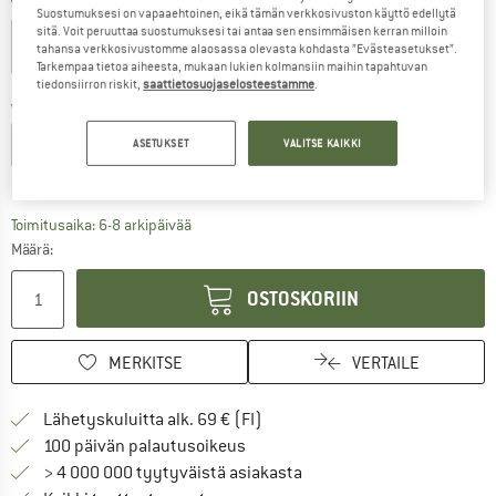
Väri:
Light Brown
Suostumuksesi on vapaaehtoinen, eikä tämän verkkosivuston käyttö edellytä
sitä. Voit peruuttaa suostumuksesi tai antaa sen ensimmäisen kerran milloin
tahansa verkkosivustomme alaosassa olevasta kohdasta ”Evästeasetukset”.
Tarkempaa tietoa aiheesta, mukaan lukien kolmansiin maihin tapahtuvan
60%
60%
tiedonsiirron riskit,
saattietosuojaselosteestamme
.
Valitse koko:
EU
3
EU
4
ASETUKSET
VALITSE KAIKKI
Kokotaulukko
Linkki avautuu tietokentässä ja sisältää suuri
Toimitusaika: 6-8 arkipäivää
Määrä:
OSTOSKORIIN
MERKITSE
VERTAILE
Löydä toimitustiedot täältä! A
Lähetyskuluitta alk. 69 € (FI)
Siirry palautusoikeuteen täältä A
100 päivän palautusoikeus
> 4 000 000 tyytyväistä asiakasta