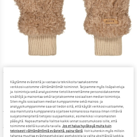
Yksityiskohtaiset tiedot
Käytämme evästeitä ja vastaavia tekniikoita taataksemme
verkkosivustomme välttämättömät toiminnot. Tarjoamme myös lisäpalveluja
ja -toimintoja sekä analysoimme tietoliikennettämme personoidaksemme
sisältöjä ja mainontaa sekä tarjotaksemme sosiaalisen median toimintoja.
Siten myös sosiaalisen median kumppanimme sekä mainos- ja
analyysikumppanimme saavat tiedon siitä, että käytät verkkosivustoamme;
Alkuperäinen hinta :
Hinta:
39,95
€
osa mainituista kumppaneista sijaitsee kolmansissa maissa ilman riittäviä
suojatoimenpiteitä tietojesi suojaamiseksi, esimerkiksi viranomaisten
15,98
€
sis. alv
pääsyltä. Napsauttamalla Valitse kaikki annat suostumuksesi sille, että
Tietoa lähetyskuluista. Avautuu tietokentässä
lisätään Lähetyskulut
toimimme edellä kuvatulla tavalla.
Jos et halua hyväksyä muita kuin
teknisesti välttämättömiä evästeitä, paina tästä
. Voit kuitenkin myös milloin
tahansa muuttaa evästeasetuksiasi asetuksista ja valita yksittäisiä luokkia.