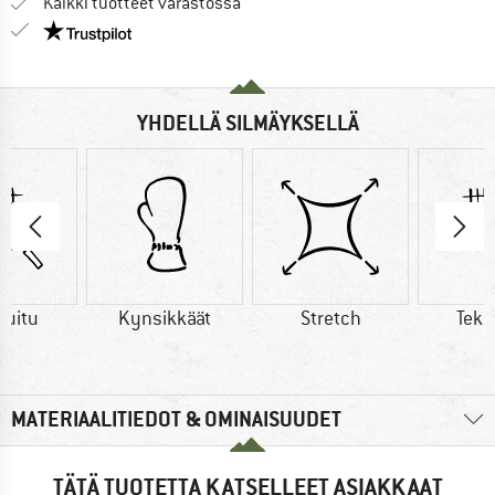
Kaikki tuotteet varastossa
Meillä on Trustpilot -sertifiointi - lue lisää tästä!
YHDELLÄ SILMÄYKSELLÄ
kuitu
Kynsikkäät
Stretch
Teko
MATERIAALITIEDOT & OMINAISUUDET
TÄTÄ TUOTETTA KATSELLEET ASIAKKAAT