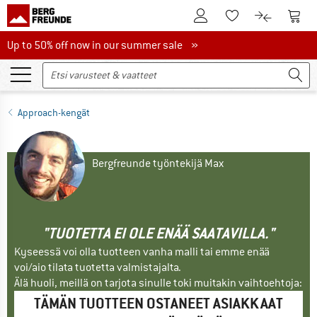
Tästä asiakastilille
Tästä
Tästä toivelistalle
Tästä tuott
Up to 50% off now in our summer sale
Up to 50% off now in our summer sale »
Approach-kengät
Bergfreunde työntekijä Max
"TUOTETTA EI OLE ENÄÄ SAATAVILLA."
Kyseessä voi olla tuotteen vanha malli tai emme enää
voi/aio tilata tuotetta valmistajalta.
Älä huoli, meillä on tarjota sinulle toki muitakin vaihtoehtoja:
TÄMÄN TUOTTEEN OSTANEET ASIAKKAAT