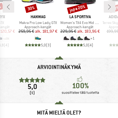
%
jopa 20%
30%
20
Alennus
Alennus
Alen
MERKKI
MERKKI
MERK
RYX
HANWAG
LA SPORTIVA
ADID
Tuote
Tuote
Tuote
GTX
Makra Pro Low Lady GTX
Women's TX4 Evo Mid GTX
Terrex Skyc
ä
Tuoteryhmä
Tuoteryhmä
Tuote
kengät
Approach-kengät
Approach-kengät
Appro
nta
ennettu hinta
Hinta
Alennettu hinta
Hinta
Alennettu hinta
120,57 €
259,95 €
alk.
181,97 €
229,95 €
alk.
183,96 €
199,95
+
1
4,8
(
4
)
5,0
(
3
)
5,0
(
4
)
ARVIOINTINÄKYMÄ
100%
5,0
(1)
suosittelee tätä tuotetta
MITÄ MIELTÄ OLET?