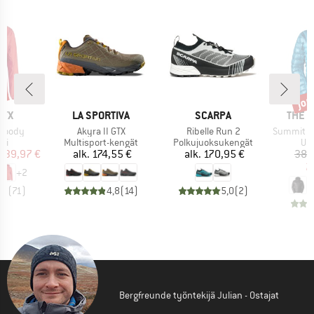
%
jop
Alen
MERKKI
MERKKI
MERK
RYX
LA SPORTIVA
SCARPA
THE 
Tuote
Tuote
Tuote
Hoody
Akyra II GTX
Ribelle Run 2
Summit Br
yhmä
Tuoteryhmä
Tuoteryhmä
Tu
kki
Multisport-kengät
Polkujuoksukengät
Unt
nta
ennettu hinta
Hinta
Hinta
139,97 €
alk.
174,55 €
alk.
170,95 €
389
2
+
2
,7
(
71
)
4,8
(
14
)
5,0
(
2
)
Bergfreunde työntekijä Julian - Ostajat