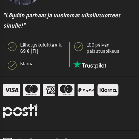
"Löydän parhaat ja uusimmat ulkoilutuotteet
sinulle!"
Lähetyskuluitta alk.
100 päivän
69 € (FI)
palautusoikeus
Klarna