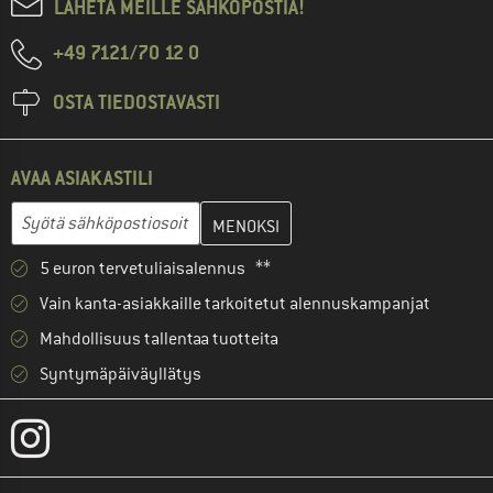
LÄHETÄ MEILLE SÄHKÖPOSTIA!
+49 7121/70 12 0
OSTA TIEDOSTAVASTI
AVAA ASIAKASTILI
Anna sähköpostiosoitteesi ja luo seuraavassa vaiheessa asiakast
Sähköpostiosoite
5 euron tervetuliaisalennus **
Vain kanta-asiakkaille tarkoitetut alennuskampanjat
Mahdollisuus tallentaa tuotteita
Syntymäpäiväyllätys