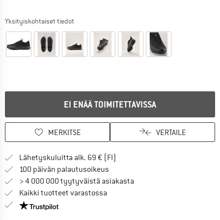
Yksityiskohtaiset tiedot
EI ENÄÄ TOIMITETTAVISSA
MERKITSE
VERTAILE
Löydä toimitustiedot täältä! A
Lähetyskuluitta alk. 69 € (FI)
Siirry palautusoikeuteen täältä A
100 päivän palautusoikeus
> 4 000 000 tyytyväistä asiakasta
Kaikki tuotteet varastossa
Meillä on Trustpilot -sertifiointi - lue lisää tästä!