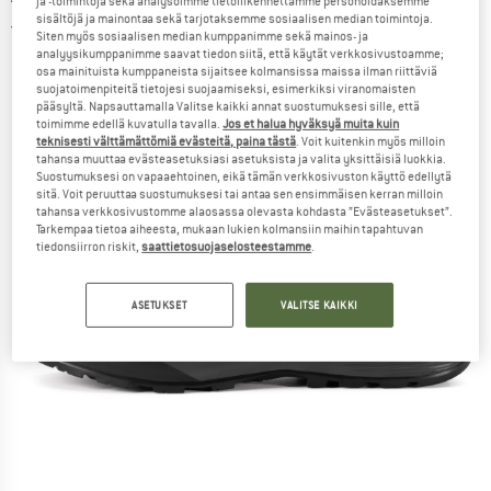
ja -toimintoja sekä analysoimme tietoliikennettämme personoidaksemme
sisältöjä ja mainontaa sekä tarjotaksemme sosiaalisen median toimintoja.
5,0
(1)
Siten myös sosiaalisen median kumppanimme sekä mainos- ja
analyysikumppanimme saavat tiedon siitä, että käytät verkkosivustoamme;
osa mainituista kumppaneista sijaitsee kolmansissa maissa ilman riittäviä
suojatoimenpiteitä tietojesi suojaamiseksi, esimerkiksi viranomaisten
pääsyltä. Napsauttamalla Valitse kaikki annat suostumuksesi sille, että
toimimme edellä kuvatulla tavalla.
Jos et halua hyväksyä muita kuin
teknisesti välttämättömiä evästeitä, paina tästä
. Voit kuitenkin myös milloin
tahansa muuttaa evästeasetuksiasi asetuksista ja valita yksittäisiä luokkia.
Suostumuksesi on vapaaehtoinen, eikä tämän verkkosivuston käyttö edellytä
sitä. Voit peruuttaa suostumuksesi tai antaa sen ensimmäisen kerran milloin
tahansa verkkosivustomme alaosassa olevasta kohdasta ”Evästeasetukset”.
Tarkempaa tietoa aiheesta, mukaan lukien kolmansiin maihin tapahtuvan
tiedonsiirron riskit,
saattietosuojaselosteestamme
.
ASETUKSET
VALITSE KAIKKI