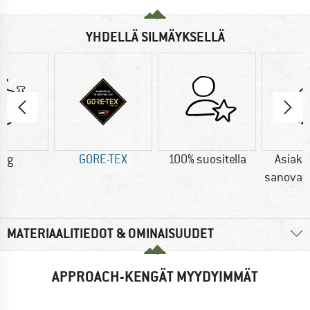
YHDELLÄ SILMÄYKSELLÄ
0 g
GORE-TEX
100% suositella
Asiak
sanovat: 
MATERIAALITIEDOT & OMINAISUUDET
APPROACH-KENGÄT MYYDYIMMÄT