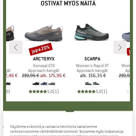
OSTIVAT MYÖS NÄITÄ
%
jopa 20%
jop
Alennus
Alen
RYX
MERKKI
ARC'TERYX
MERKKI
SCARPA
ME
AR
al
Tuote
Konseal GTX
Tuote
Women's Rapid XT
Tuote
Women's
ä
kengät
Tuoteryhmä
Approach-kengät
Tuoteryhmä
Approach-kengät
Tuot
Appro
nta
ennettu hinta
142,46 €
219,95 €
alk.
Hinta
Alennettu hinta
175,96 €
alk.
156,35 €
Hinta
219,95 €
0,0
(
0
)
5,0
(
1
)
5,0
(
1
)
ARC'TERYX
-
Konseal FL 2 Leather GTX -
Käytämme evästeitä ja vastaavia tekniikoita taataksemme
verkkosivustomme välttämättömät toiminnot. Tarjoamme myös lisäpalveluja
Approach-kengät