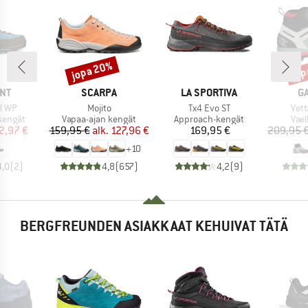
jopa 20%
jop
Alennus
Alen
I
MERKKI
MERKKI
M
NT
SCARPA
LA SPORTIVA
G
Tuote
Tuote
Tuot
l WP
Mojito
Tx4 Evo ST
Vett
ä
Tuoteryhmä
Tuoteryhmä
Tuo
kengät
Vapaa-ajan kengät
Approach-kengät
Vae
nta
ennettu hinta
Hinta
Alennettu hinta
Hinta
2,97 €
159,95 €
alk.
127,96 €
169,95 €
209,95 
+
10
4,0
(
2
)
4,8
(
657
)
4,2
(
9
)
BERGFREUNDEN ASIAKKAAT KEHUIVAT TÄTÄ