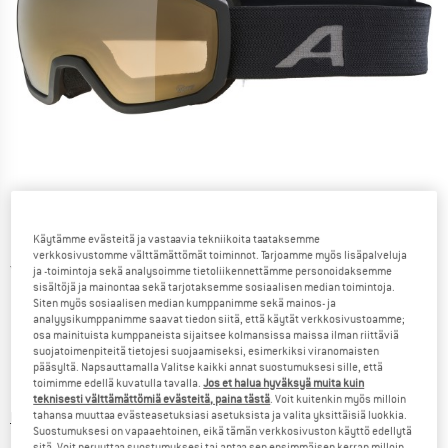
Käytämme evästeitä ja vastaavia tekniikoita taataksemme
verkkosivustomme välttämättömät toiminnot. Tarjoamme myös lisäpalveluja
Yksityiskohtaiset tiedot
ja -toimintoja sekä analysoimme tietoliikennettämme personoidaksemme
sisältöjä ja mainontaa sekä tarjotaksemme sosiaalisen median toimintoja.
Siten myös sosiaalisen median kumppanimme sekä mainos- ja
analyysikumppanimme saavat tiedon siitä, että käytät verkkosivustoamme;
osa mainituista kumppaneista sijaitsee kolmansissa maissa ilman riittäviä
suojatoimenpiteitä tietojesi suojaamiseksi, esimerkiksi viranomaisten
pääsyltä. Napsauttamalla Valitse kaikki annat suostumuksesi sille, että
toimimme edellä kuvatulla tavalla.
Jos et halua hyväksyä muita kuin
Hinta:
59,95
€
sis. alv
teknisesti välttämättömiä evästeitä, paina tästä
. Voit kuitenkin myös milloin
Tietoa lähetyskuluista. Avautuu tietokentässä
tahansa muuttaa evästeasetuksiasi asetuksista ja valita yksittäisiä luokkia.
lisätään Lähetyskulut
Suostumuksesi on vapaaehtoinen, eikä tämän verkkosivuston käyttö edellytä
sitä. Voit peruuttaa suostumuksesi tai antaa sen ensimmäisen kerran milloin