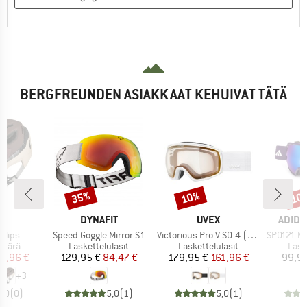
BERGFREUNDEN ASIAKKAAT KEHUIVAT TÄTÄ
35%
10%
10
Alennus
Alennus
Alen
KI
MERKKI
MERKKI
MERKK
A
DYNAFIT
UVEX
ADIDA
Tuote
Tuote
Tuote
 Mips
Speed Goggle Mirror S1
Victorious Pro V S0-4 (VLT 7-81%)
SP0121 Mirr
mä
Tuoteryhmä
Tuoteryhmä
Tuot
ypärä
Laskettelulasit
Laskettelulasit
Lask
nta
ennettu hinta
Hinta
Alennettu hinta
Hinta
Alennettu hinta
27,96 €
129,95 €
84,47 €
179,95 €
161,96 €
99,95
+
3
0,0
(
0
)
5,0
(
1
)
5,0
(
1
)