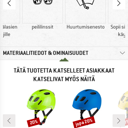
lmälasien
peililinssit
Huurtumisenesto
Sopii si
äjille
käytt
MATERIAALITIEDOT & OMINAISUUDET
TÄTÄ TUOTETTA KATSELLEET ASIAKKAAT
KATSELIVAT MYÖS NÄITÄ
jopa 20%
20%
20
Alennus
Alennus
Alen