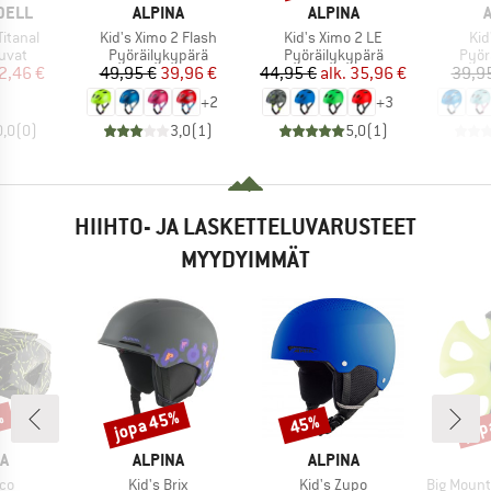
MERKKI
MERKKI
M
DELL
ALPINA
ALPINA
Tuote
Tuote
Tuo
Titanal
Kid's Ximo 2 Flash
Kid's Ximo 2 LE
Kid
mä
Tuoteryhmä
Tuoteryhmä
Tuot
uvat
Pyöräilykypärä
Pyöräilykypärä
Pyör
nta
ennettu hinta
Hinta
Alennettu hinta
Hinta
Alennettu hinta
2,46 €
49,95 €
39,96 €
44,95 €
alk.
35,96 €
39,9
+
2
+
3
0,0
(
0
)
3,0
(
1
)
5,0
(
1
)
HIIHTO- JA LASKETTELUVARUSTEET
MYYDYIMMÄT
%
jopa 45%
jop
45%
Alennus
Alennus
Alen
KI
MERKKI
MERKKI
A
ALPINA
ALPINA
Tuote
Tuote
Tuote
ico
Kid's Brix
Kid's Zupo
Big Mountain