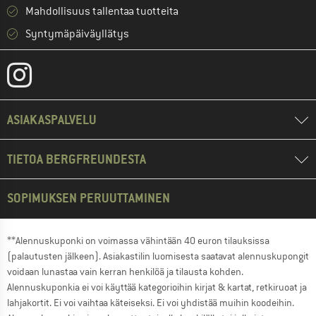
Mahdollisuus tallentaa tuotteita
Syntymäpäiväyllätys
ASIAKASPALVELU
TIETOA BERGFREUNDESTA
SOPIMUKSEN PERUUTTAMINEN
**Alennuskuponki on voimassa vähintään 40 euron tilauksissa
(palautusten jälkeen). Asiakastilin luomisesta saatavat alennuskupongit
voidaan lunastaa vain kerran henkilöä ja tilausta kohden.
Alennuskuponkia ei voi käyttää kategorioihin kirjat & kartat, retkiruoat ja
lahjakortit. Ei voi vaihtaa käteiseksi. Ei voi yhdistää muihin koodeihin.