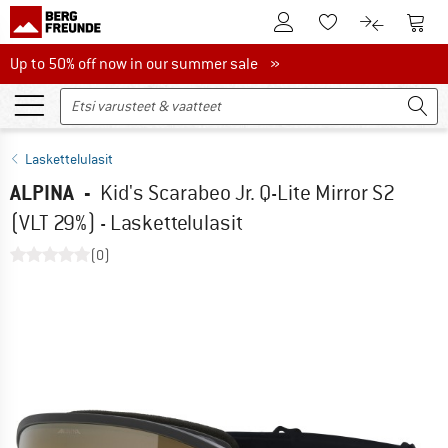
Tästä asiakastilille
Tästä
Tästä toivelistalle
Tästä tuott
Up to 50% off now in our summer sale
Up to 50% off now in our summer sale »
Laskettelulasit
ALPINA
-
Kid's Scarabeo Jr. Q-Lite Mirror S2
(VLT 29%) - Laskettelulasit
(0)