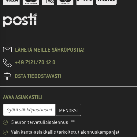
LÄHETÄ MEILLE SÄHKÖPOSTIA!
+49 7121/70 12 0
OSTA TIEDOSTAVASTI
AVAA ASIAKASTILI
Anna sähköpostiosoitteesi ja luo seuraavassa vaiheessa asiakast
Sähköpostiosoite
5 euron tervetuliaisalennus **
Vain kanta-asiakkaille tarkoitetut alennuskampanjat