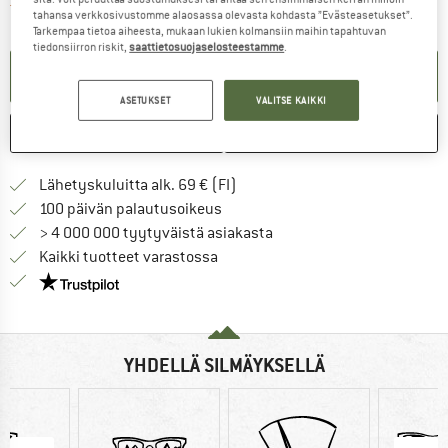
Linkki avautuu tietokentässä j
Tuote on valitettavasti toistaiseksi loppunut
tahansa verkkosivustomme alaosassa olevasta kohdasta ”Evästeasetukset”.
Tarkempaa tietoa aiheesta, mukaan lukien kolmansiin maihin tapahtuvan
tiedonsiirron riskit,
saattietosuojaselosteestamme
.
TEE ILMOITUSPYYNTÖ
ASETUKSET
VALITSE KAIKKI
MERKITSE
VERTAILE
Löydä toimitustiedot täältä! A
Lähetyskuluitta alk. 69 € (FI)
Siirry palautusoikeuteen täältä A
100 päivän palautusoikeus
> 4 000 000 tyytyväistä asiakasta
Kaikki tuotteet varastossa
Meillä on Trustpilot -sertifiointi - lue lisää tästä!
YHDELLÄ SILMÄYKSELLÄ