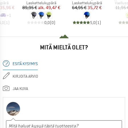
mä
Tuoteryhmä
Tuoteryhmä
Tuoter
ypärä
Laskettelukypärä
Laskettelukypärä
Vaellus
nta
ennettu hinta
Hinta
Alennettu hinta
Hinta
Alennettu hinta
35,96 €
89,95 €
alk.
49,47 €
64,95 €
35,72 €
11,95 
+
1
4,0
(
1
)
0,0
(
0
)
5,0
(
1
)
MITÄ MIELTÄ OLET?
ESITÄ KYSYMYS
KIRJOITA ARVIO
JAA KUVA