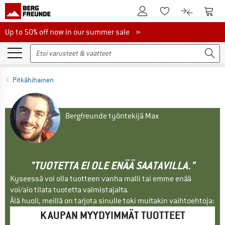
Tästä asiakastilille
Tästä
Tästä toivelistalle
Tästä tuott
Up to 50% off now in our summer sale
Up to 50% off now in our summer sale »
Pitkähihainen
Bergfreunde työntekijä Max
"TUOTETTA EI OLE ENÄÄ SAATAVILLA."
Kyseessä voi olla tuotteen vanha malli tai emme enää
voi/aio tilata tuotetta valmistajalta.
Älä huoli, meillä on tarjota sinulle toki muitakin vaihtoehtoja:
KAUPAN MYYDYIMMÄT TUOTTEET