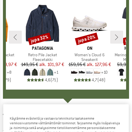
%
jopa 32%
jopa 20%
jop
Alennus
Alennus
Alen
NIA
MERKKI
PATAGONIA
MERKKI
ON
MER
HEB
3L Jacket
Tuote
Retro Pile Jacket
Tuote
Women's Cloud 6
Tuote
MerinoMix150 Pi
yhmä
kki
Tuoteryhmä
Fleecetakki
Tuoteryhmä
Sneakerit
Tuot
Merin
nta
ennettu hinta
139,97 €
149,95 €
alk.
Hinta
Alennettu hinta
101,97 €
159,95 €
alk.
Hinta
Alennettu hinta
127,96 €
59,95 
+
8
+
1
+
10
,7
(
79
)
4,6
(
71
)
4,7
(
48
)
ALÉ
-
Women's PR-R Hibiscus L/S Jersey -
Käytämme evästeitä ja vastaavia tekniikoita taataksemme
Pyöräilypusero
verkkosivustomme välttämättömät toiminnot. Tarjoamme myös lisäpalveluja
ja -toimintoja sekä analysoimme tietoliikennettämme personoidaksemme
5,0
(1)