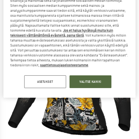
sisältöjä ja mainontaa sekä tarjotaksemme sosiaalisen median toimintoja.
Siten myös sosiaalisen median kumppanimme sekä mainos- ja
analyysikumppanimme saavat tiedon siitä, että käytät verkkosivustoamme;
osa mainituista kumppaneista sijaitsee kolmansissa maissa ilman riittäviä
suojatoimenpiteitä tietojesi suojaamiseksi, esimerkiksi viranomaisten
pääsyltä. Napsauttamalla Valitse kaikki annat suostumuksesi sille, että
toimimme edellä kuvatulla tavalla.
Jos et halua hyväksyä muita kuin
teknisesti välttämättömiä evästeitä, paina tästä
. Voit kuitenkin myös milloin
tahansa muuttaa evästeasetuksiasi asetuksista ja valita yksittäisiä luokkia.
Suostumuksesi on vapaaehtoinen, eikä tämän verkkosivuston käyttö edellytä
sitä. Voit peruuttaa suostumuksesi tai antaa sen ensimmäisen kerran milloin
tahansa verkkosivustomme alaosassa olevasta kohdasta ”Evästeasetukset”.
Tarkempaa tietoa aiheesta, mukaan lukien kolmansiin maihin tapahtuvan
tiedonsiirron riskit,
saattietosuojaselosteestamme
.
ASETUKSET
VALITSE KAIKKI