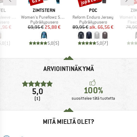
jopa 26%
63%
22
MERKKI
MERKKI
ME
FEL
ZIMTSTERN
POC
ZI
Tuote
Tuote
Tuote
le Koitere
Women's Pureflowz Shirt L/S
Reform Enduro Jersey
Women's 
mä
Tuoteryhmä
Tuoteryhmä
Tuot
usero
Pyöräilypusero
Pyöräilypusero
Fleec
nta
ennettu hinta
Hinta
Alennettu hinta
Hinta
Alennettu hinta
1,96 €
69,95 €
25,88 €
89,95 €
alk.
66,56 €
74,95
5,0
(
1
)
5,0
(
5
)
5,0
(
7
)
ARVIOINTINÄKYMÄ
100%
5,0
(1)
suosittelee tätä tuotetta
MITÄ MIELTÄ OLET?