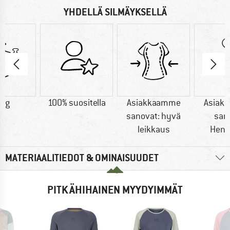
YHDELLÄ SILMÄYKSELLÄ
0 g
100% suositella
Asiakkaamme
Asiak
sanovat: hyvä
san
leikkaus
Heng
MATERIAALITIEDOT & OMINAISUUDET
PITKÄHIHAINEN MYYDYIMMÄT