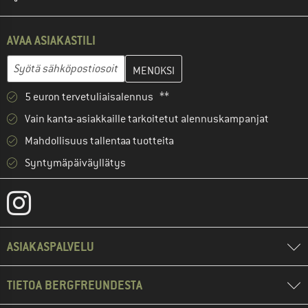
AVAA ASIAKASTILI
Anna sähköpostiosoitteesi ja luo seuraavassa vaiheessa asiakast
Sähköpostiosoite
5 euron tervetuliaisalennus **
Vain kanta-asiakkaille tarkoitetut alennuskampanjat
Mahdollisuus tallentaa tuotteita
Syntymäpäiväyllätys
ASIAKASPALVELU
TIETOA BERGFREUNDESTA