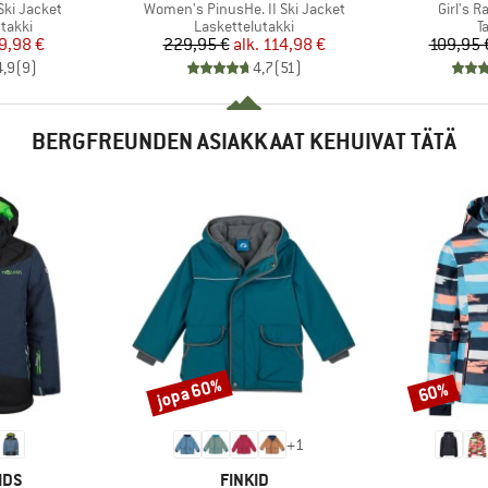
Tuote
Tuote
Ski Jacket
Women's PinusHe. II Ski Jacket
Girl's 
mä
Tuoteryhmä
T
takki
Laskettelutakki
T
nta
ennettu hinta
Hinta
Alennettu hinta
9,98 €
229,95 €
alk.
114,98 €
109,95 
4,9
(
9
)
4,7
(
51
)
BERGFREUNDEN ASIAKKAAT KEHUIVAT TÄTÄ
jopa 60%
60%
Alennus
Alennus
+
1
MERKKI
IDS
FINKID