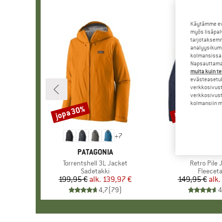
Käytämme evä
myös lisäpal
tarjotaksemm
analyysikump
kolmansissa 
Napsauttamal
muita kuin te
evästeasetuk
verkkosivust
verkkosivust
kolmansiin ma
jopa 30%
jopa 32%
Alennus
Alennus
+
7
MERKKI
PATAGONIA
MERKKI
PATAGO
Tuote
Torrentshell 3L Jacket
Tuote
Retro Pile 
Tuoteryhmä
Sadetakki
Tuoter
Fleeceta
199,95 €
alk.
Hinta
Alennettu hinta
139,97 €
149,95 €
alk.
Hi
Al
4,7
(
79
)
4