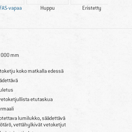
FAS-vapaa
Huppu
Eristetty
Te
 000 mm
toketju koko matkalla edessä
ädettävä
uletus
vetoketjullista etutaskua
rmaali
rotettava lumilukko, säädettävä
ötärö, vettähylkivät vetoketjut