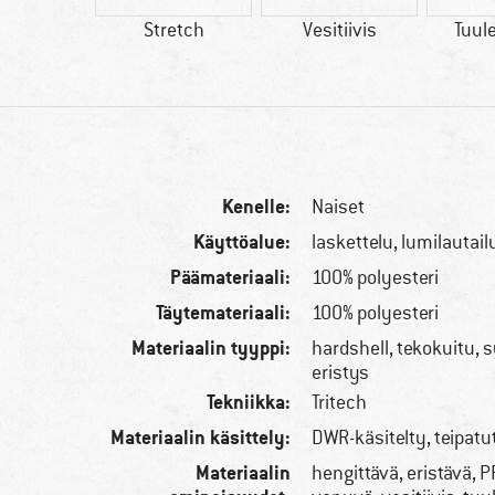
okuitu
Stretch
Vesitiivis
Tuul
Kenelle:
Naiset
Käyttöalue:
laskettelu, lumilautail
Päämateriaali:
100% polyesteri
Täytemateriaali:
100% polyesteri
Materiaalin tyyppi:
hardshell, tekokuitu, 
eristys
Tekniikka:
Tritech
Materiaalin käsittely:
DWR-käsitelty, teipat
Materiaalin
hengittävä, eristävä, 