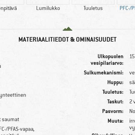
enpitävä
Lumilukko
Tuuletus
PFC-/P
MATERIAALITIEDOT & OMINAISUUDET
Ulkopuolen
15
vesipilariarvo:
u
Sulkumekanismi:
ve
Huppu:
sä
Tuuletus:
Tu
synteettinen
Taskut:
2 
Pasvorm:
No
ut saumat
Muuta:
ir
vy
PFC-/PFAS-vapaa,