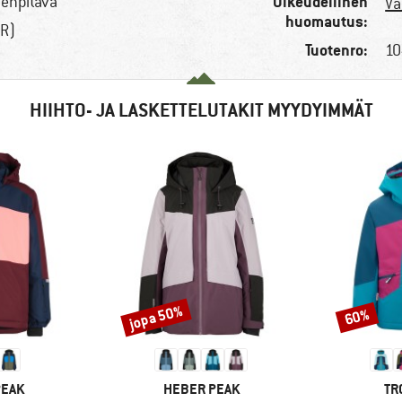
Oikeudellinen
lenpitävä
Va
huomautus:
TR)
Tuotenro:
10
HIIHTO- JA LASKETTELUTAKIT MYYDYIMMÄT
jopa 50%
60%
Alennus
Alennus
MERKKI
ME
PEAK
HEBER PEAK
TR