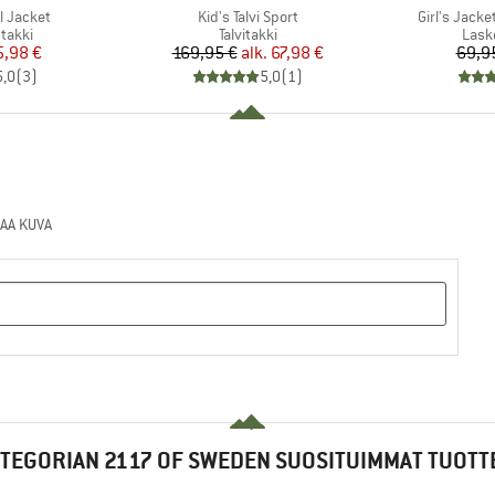
Tuote
Tuote
ll Jacket
Kid's Talvi Sport
Girl's Jacke
mä
Tuoteryhmä
Tuot
takki
Talvitakki
Lask
nta
ennettu hinta
Hinta
Alennettu hinta
5,98 €
169,95 €
alk.
67,98 €
69,9
5,0
(
3
)
5,0
(
1
)
AA KUVA
TEGORIAN 2117 OF SWEDEN SUOSITUIMMAT TUOTT