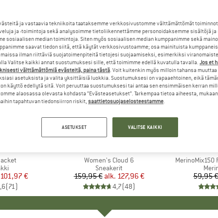
steitä ja vastaavia tekniikoita taataksemme verkkosivustomme välttämättömät toiminnot
veluja ja -toimintoja sekä analysoimme tietoliikennettämme personoidaksemme sisältöjä ja
e sosiaalisen median toimintoja. Siten myös sosiaalisen median kumppanimme sekä mainos
panimme saavat tiedon siitä, että käytät verkkosivustoamme; osa mainituista kumppaneist
maissa ilman riittäviä suojatoimenpiteitä tietojesi suojaamiseksi, esimerkiksi viranomaist
la Valitse kaikki annat suostumuksesi sille, että toimimme edellä kuvatulla tavalla.
Jos et 
knisesti välttämättömiä evästeitä, paina tästä
. Voit kuitenkin myös milloin tahansa muuttaa
siasi asetuksista ja valita yksittäisiä luokkia. Suostumuksesi on vapaaehtoinen, eikä tämä
on käyttö edellytä sitä. Voit peruuttaa suostumuksesi tai antaa sen ensimmäisen kerran mil
omme alaosassa olevasta kohdasta ”Evästeasetukset”. Tarkempaa tietoa aiheesta, mukaan
ihin tapahtuvan tiedonsiirron riskit,
saattietosuojaselosteestamme
.
jopa 20%
jopa 55%
Alennus
Alennus
ASETUKSET
VALITSE KAIKKI
+
1
+
9
NIA
MERKKI
ON
MER
HEB
Jacket
Tuote
Women's Cloud 6
Tuote
MerinoMix150 P
yhmä
kki
Tuoteryhmä
Sneakerit
Tuot
Merin
nta
ennettu hinta
101,97 €
159,95 €
alk.
Hinta
Alennettu hinta
127,96 €
59,95 
,6
(
71
)
4,7
(
48
)