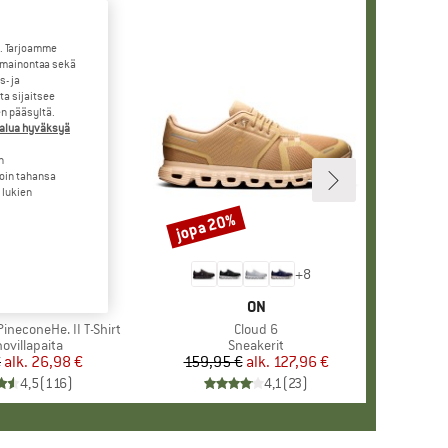
. Tarjoamme
 mainontaa sekä
- ja
a sijaitsee
en pääsyltä.
halua hyväksyä
n
loin tahansa
 lukien
jopa 20%
Alennus
+
4
+
8
KKI
ER PEAK
MERKKI
ON
ineconeHe. II T-Shirt
Tuote
Cloud 6
eryhmä
ovillapaita
Tuoteryhmä
Sneakerit
€
alk.
Hinta
Alennettu hinta
26,98 €
159,95 €
alk.
Hinta
Alennettu hinta
127,96 €
4,5
(
116
)
4,1
(
23
)