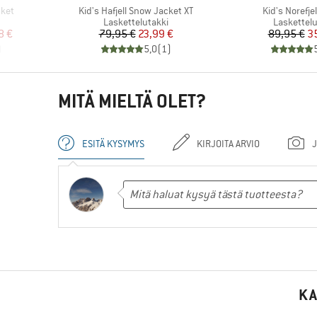
Tuote
Tuote
cket
Kid's Hafjell Snow Jacket XT
Kid's Norefje
Tuoteryhmä
Tuoteryh
Laskettelutakki
Laskettelu
tu hinta
Hinta
Alennettu hinta
Hi
Al
8 €
79,95 €
23,99 €
89,95 €
3
)
5,0
(
1
)
MITÄ MIELTÄ OLET?
ESITÄ KYSYMYS
KIRJOITA ARVIO
J
KA