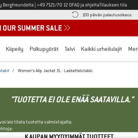
Soita meille
y Bergfreundelta
|
+49 7121/70 12 0
FAQ ja ohjeita
Tilauksen tila
ä maksutiedot täältä! Avautuu tietokentässä
Sii
100 päivän palautusoikeus
Kiipeily
Polkupyörät
Talvi
Kaikki urheilulajit
Mer
utakit
/
Women's Alip Jacket 3L - Laskettelutakki
"TUOTETTA EI OLE ENÄÄ SAATAVILLA."
i/aio tilata tuotetta valmistajalta.
ehtoja:
KAUPAN MYYDYIMMÄT TUOTTEET