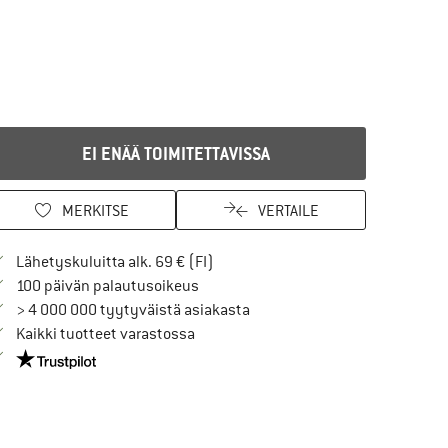
EI ENÄÄ TOIMITETTAVISSA
MERKITSE
VERTAILE
Löydä toimitustiedot täältä! Avaut
Lähetyskuluitta alk. 69 € (FI)
Siirry palautusoikeuteen täältä Avau
100 päivän palautusoikeus
> 4 000 000 tyytyväistä asiakasta
Kaikki tuotteet varastossa
Meillä on Trustpilot -sertifiointi - lue lisää tästä!