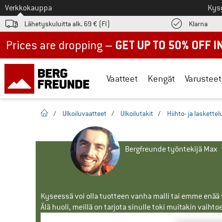
Tästä siirtyäksesi
Verkkokauppa
Kys
Löyd
Lähetyskuluitta alk. 69 € (FI)
Klarna
Up to 50% off now in our summer sale
Vaatteet
Kengät
Varusteet
Kotisivu
/
Ulkoiluvaatteet
/
Ulkoilutakit
/
Hiihto- ja laskettel
Bergfreunde työntekijä Max
Kyseessä voi olla tuotteen vanha malli tai emme enää vo
Älä huoli, meillä on tarjota sinulle toki muitakin vaihto