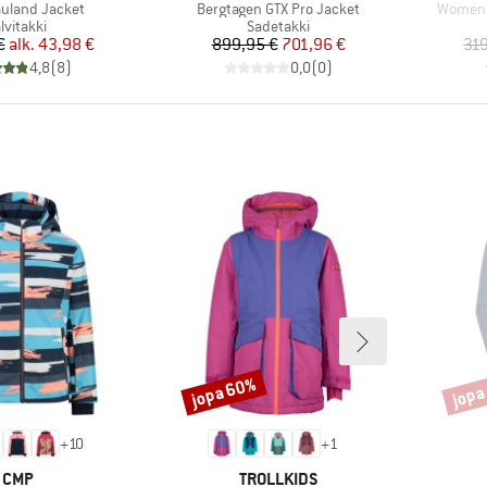
Tuote
Tuote
Rauland Jacket
Bergtagen GTX Pro Jacket
Women'
uoteryhmä
Tuoteryhmä
alvitakki
Sadetakki
Hinta
Alennettu hinta
Hinta
Alennettu hinta
€
alk.
43,98 €
899,95 €
701,96 €
319
4,8
(
8
)
0,0
(
0
)
jopa 60%
jopa
Alennus
Alenn
+
10
+
1
MERKKI
MERKKI
CMP
TROLLKIDS