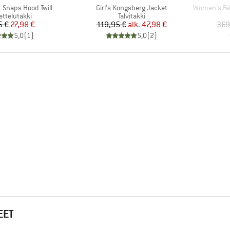
Tuote
Tuote
t Snaps Hood Twill
Girl's Kongsberg Jacket
Women's Fall Li
eryhmä
Tuoteryhmä
ettelutakki
Talvitakki
Hinta
Alennettu hinta
Hinta
Alennettu hinta
5 €
27,98 €
119,95 €
alk.
47,98 €
369
5,0
(
1
)
5,0
(
2
)
EET