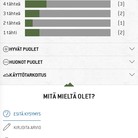
4 tähteä
(3)
3 tähteä
(2)
2 tähteä
(1)
1 tähti
(2)
HYVÄT PUOLET
HUONOT PUOLET
KÄYTTÖTARKOITUS
MITÄ MIELTÄ OLET?
ESITÄ KYSYMYS
KIRJOITA ARVIO