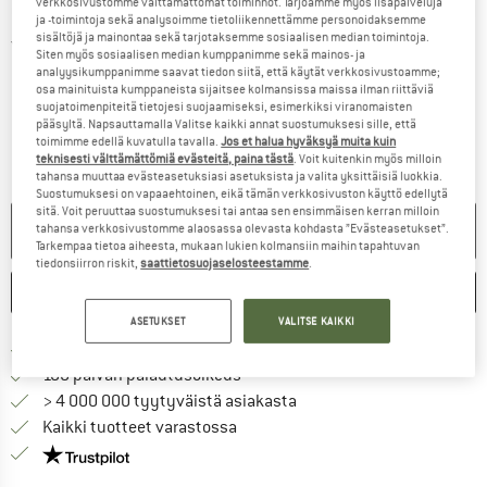
verkkosivustomme välttämättömät toiminnot. Tarjoamme myös lisäpalveluja
ja -toimintoja sekä analysoimme tietoliikennettämme personoidaksemme
sisältöjä ja mainontaa sekä tarjotaksemme sosiaalisen median toimintoja.
Yksityiskohtaiset tiedot
Siten myös sosiaalisen median kumppanimme sekä mainos- ja
analyysikumppanimme saavat tiedon siitä, että käytät verkkosivustoamme;
osa mainituista kumppaneista sijaitsee kolmansissa maissa ilman riittäviä
suojatoimenpiteitä tietojesi suojaamiseksi, esimerkiksi viranomaisten
pääsyltä. Napsauttamalla Valitse kaikki annat suostumuksesi sille, että
toimimme edellä kuvatulla tavalla.
Jos et halua hyväksyä muita kuin
teknisesti välttämättömiä evästeitä, paina tästä
. Voit kuitenkin myös milloin
tahansa muuttaa evästeasetuksiasi asetuksista ja valita yksittäisiä luokkia.
Suostumuksesi on vapaaehtoinen, eikä tämän verkkosivuston käyttö edellytä
sitä. Voit peruuttaa suostumuksesi tai antaa sen ensimmäisen kerran milloin
EI ENÄÄ TOIMITETTAVISSA
tahansa verkkosivustomme alaosassa olevasta kohdasta ”Evästeasetukset”.
Tarkempaa tietoa aiheesta, mukaan lukien kolmansiin maihin tapahtuvan
tiedonsiirron riskit,
saattietosuojaselosteestamme
.
MERKITSE
VERTAILE
ASETUKSET
VALITSE KAIKKI
Löydä toimitustiedot täältä! A
Lähetyskuluitta alk. 69 € (FI)
Siirry palautusoikeuteen täältä A
100 päivän palautusoikeus
> 4 000 000 tyytyväistä asiakasta
Kaikki tuotteet varastossa
Meillä on Trustpilot -sertifiointi - lue lisää tästä!