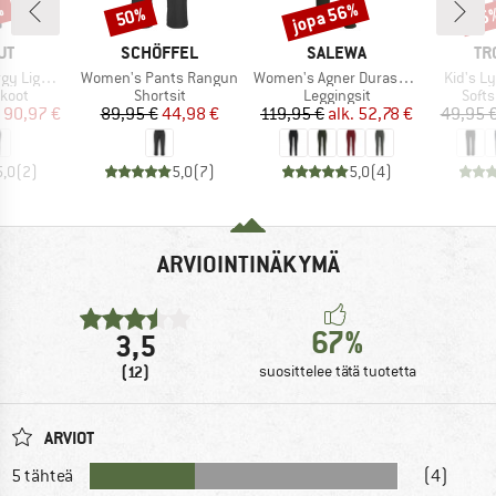
%
jopa 56%
50%
35
Alennus
Alennus
Alen
I
MERKKI
MERKKI
ME
UT
SCHÖFFEL
SALEWA
TR
Tuote
Tuote
Tuote
t Tights
Women's Pants Rangun
Women's Agner Durastretch Tights
Kid's L
mä
Tuoteryhmä
Tuoteryhmä
Tuot
koot
Shortsit
Leggingsit
Soft
nta
ennettu hinta
Hinta
Alennettu hinta
Hinta
Alennettu hinta
90,97 €
89,95 €
44,98 €
119,95 €
alk.
52,78 €
49,95 
5,0
(
2
)
5,0
(
7
)
5,0
(
4
)
ARVIOINTINÄKYMÄ
67%
3,5
(12)
suosittelee tätä tuotetta
ARVIOT
5 tähteä
(4)