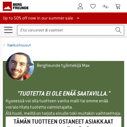
Tästä asiakastilille
Tästä
Tästä toivelistalle
Tästä tuott
Up to 50% off now in our summer sale
Up to 50% off now in our summer sale »
Vaellushousut
Bergfreunde työntekijä Max
"TUOTETTA EI OLE ENÄÄ SAATAVILLA."
Kyseessä voi olla tuotteen vanha malli tai emme enää
voi/aio tilata tuotetta valmistajalta.
Älä huoli, meillä on tarjota sinulle toki muitakin vaihtoehtoja:
TÄMÄN TUOTTEEN OSTANEET ASIAKKAAT