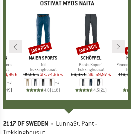
OSTIVAT MYÖS NÄITÄ
jopa 25%
jopa 30%
jop
%
Alennus
Alennus
Alen
ÄVEN
MERKKI
MAIER SPORTS
MERKKI
SCHÖFFEL
MER
HEB
rousers
Tuote
Nil
Tuote
Pants Koper1
Tuote
PineconeHe.
mä
ousut
Tuoteryhmä
Trekkinghousut
Tuoteryhmä
Trekkinghousut
Tuot
Trek
nta
ennettu hinta
169,96 €
99,95 €
alk.
Hinta
Alennettu hinta
74,96 €
99,95 €
alk.
Hinta
Alennettu hinta
69,97 €
119,95 
+
3
+
3
,7
(
149
)
4,8
(
118
)
4,5
(
21
)
2117 OF SWEDEN
-
LunnaSt. Pant -
Trekkinghousut