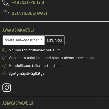
+49 7121/70 12 0
OSTA TIEDOSTAVASTI
AVAA ASIAKASTILI
Anna sähköpostiosoitteesi ja luo seuraavassa vaiheessa asiakast
Sähköpostiosoite
5 euron tervetuliaisalennus **
Vain kanta-asiakkaille tarkoitetut alennuskampanjat
Mahdollisuus tallentaa tuotteita
Syntymäpäiväyllätys
ASIAKASPALVELU